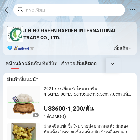
JINING GREEN GARDEN INTERNATIONAL
TRADE CO., LTD.
เพิ่มเติม
หน้าหลัก
ผลิตภัณฑ์
บริษัท
สำรวจเพิ่มเติม
ติดต่อ
สินค้าที่แนะนำ
2021 กระเทียมสดใหม่จากจีน
4.5cm,5.0cm,5.5cm,6.0cm,6.5cm,7.0cm แพ็ค
3PC,4PC,5PC,6PC,7PC,500g,1kg,3kg,5kg,10k
g ต่อถุงตาข่าย / กล่อง คุณภาพสูง ราคาต่ำที่สุด
US$600-1,200/ตัน
1 ตัน
(MOQ)
ผักสดจีนแช่แข็งใหม่ขายส่ง อากาศแห้ง ผักดอง
หั่นแห้ง สาหร่ายแห้ง ออร์แกนิก ขิงเหลืองราคา
จากโรงงานผู้จัดจำหน่าย