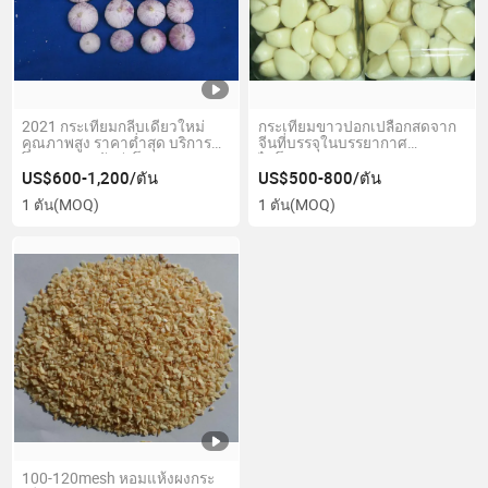
2021 กระเทียมกลีบเดียวใหม่
กระเทียมขาวปอกเปลือกสดจาก
คุณภาพสูง ราคาต่ำสุด บริการดี
จีนที่บรรจุในบรรยากาศ
โรงงานปลูกจัดส่งโดยตรง
ไนโตรเจน
4.0cm, 4.5cm กระเทียมกลีบ
US$600-1,200/ตัน
US$500-800/ตัน
เดียวสดคุณภาพสูง
1 ตัน
(MOQ)
1 ตัน
(MOQ)
100-120mesh หอมแห้งผงกระ