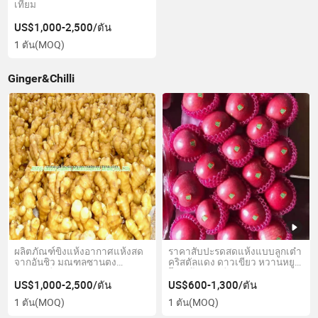
เทียม
US$1,000-2,500/ตัน
1 ตัน
(MOQ)
Ginger&Chilli
ผลิตภัณฑ์ขิงแห้งอากาศแห้งสด
ราคาสับปะรดสดแห้งแบบลูกเต๋า
จากอันชิว มณฑลซานตง
คริสตัลแดง ดาวเขียว หวานหยู
ประเทศจีน
โกลเด้นเดลิเชียส กาล่า ชิงกวน
ฟูจิ จากผู้ผลิตโรงงาน
US$1,000-2,500/ตัน
US$600-1,300/ตัน
1 ตัน
(MOQ)
1 ตัน
(MOQ)