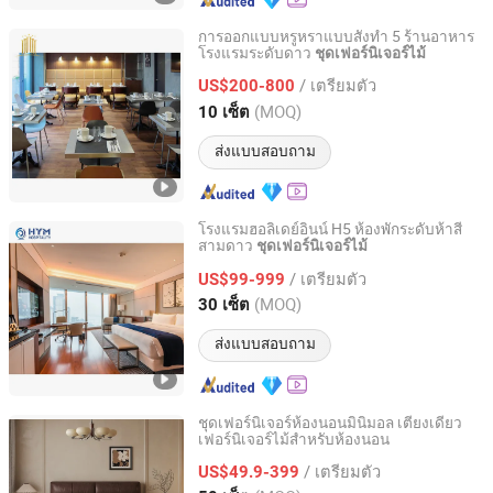
การออกแบบหรูหราแบบสั่งทำ 5 ร้านอาหาร
โรงแรมระดับดาว
ชุดเฟอร์นิเจอร์ไม้
FOSHAN H&P (DUGAO) FURNITURE CO., LTD
/ เตรียมตัว
US$200-800
Guangdong, China
อัตราจาก 2013
(MOQ)
10 เซ็ต
ส่งแบบสอบถาม
โรงแรมฮอลิเดย์อินน์ H5 ห้องพักระดับห้าสี่
สามดาว
ชุดเฟอร์นิเจอร์ไม้
Fuzhou Hyman Hospitality Trading Co., Ltd.
/ เตรียมตัว
US$99-999
Fujian, China
อัตราจาก 2019
(MOQ)
30 เซ็ต
ส่งแบบสอบถาม
ชุดเฟอร์นิเจอร์ห้องนอนมินิมอล เตียงเดี่ยว
เฟอร์นิเจอร์ไม้สำหรับห้องนอน
Foshan Censo Home Co., Ltd
/ เตรียมตัว
US$49.9-399