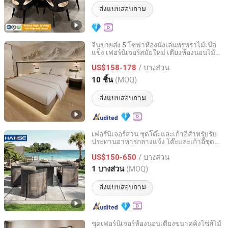
ส่งแบบสอบถาม
จีนขายส่ง 5 โซฟาห้องนั่งเล่นหรูหราไม้เนื้อ
แข็ง เฟอร์นิเจอร์สมัยใหม่ เตียงห้องนอนไม้
Foshan Jiufang Furniture Manufacturing Co., Ltd.
ชุดเฟอร์นิเจอร์โรงแรม
/ บางส่วน
US$158-178
Guangdong, China
อัตราจาก 2025
(MOQ)
10 ชิ้น
ส่งแบบสอบถาม
เฟอร์นิเจอร์สวน ชุดโต๊ะและเก้าอี้สำหรับรับ
ประทานอาหารกลางแจ้ง โต๊ะและเก้าอี้ชุด
Foshan Hanse Industrial Co., Ltd.
สำหรับลานกลางแจ้ง โครงอลูมิเนียม ไม้
/ บางส่วน
โรงแรม คาเฟ่ระดับสูง ร้านอาหาร
US$150-650
Guangdong, China
อัตราจาก 2018
(MOQ)
1 บางส่วน
ส่งแบบสอบถาม
ชุดเฟอร์นิเจอร์ห้องนอนเตียงขนาดคิงไซส์ไม้