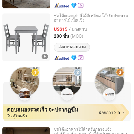
ชุดโต๊ะและเก้าอี้ไม้สี่เหลี่ยม โต๊ะรับประทาน
อาหารไม้เนื้อแข็ง
Qingdao Welhome Co., Ltd.
/ บางส่วน
US$15
Shandong, China
อัตราจาก 2014
(MOQ)
200 ชิ้น
ส่งแบบสอบถาม
ตอบสนองรวดเร็ว จะปรากฏขึ้น
น้อยกว่า 2 h
ใน ตู้ในครัว
ชุดโต๊ะอาหารไม้สำหรับกลางแจ้ง
เฟอร์นิเจอร์สวน ชุดเก้าอี้รับประทานอาหาร