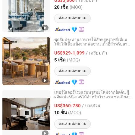
US$3,000
Guangdong, China
อัตราจาก 2020
(MOQ)
20 เซ็ต
ส่งแบบสอบถาม
ชุดรับประทานอาหารไม้สักหรูหราพรีเมียม
โต๊ะไม้เนื้อแข็งจากฟอซาน เก้าอี้สำหรับลาน
Foshan Kingmake Industry Co., Ltd.
บ้าน สวน สินค้าใหม่ล่าสุด เฟอร์นิเจอร์
/ เตรียมตัว
ภายนอกโรงแรม
US$929-1,099
Guangdong, China
อัตราจาก 2025
(MOQ)
5 เซ็ต
ส่งแบบสอบถาม
เฟอร์นิเจอร์โรงแรมหรูสมัยใหม่จากฮิลตัน ผู้
ผลิตเฟอร์นิเจอร์ไม้สำหรับโรงแรม ชุดเตียง
Shanghai Miaolian Industry Co., Ltd.
ห้องนอนสำหรับอพาร์ตเมนต์และห้องพักแขก
/ บางส่วน
US$360-780
Shanghai, China
อัตราจาก 2023
(MOQ)
10 ชิ้น
ส่งแบบสอบถาม