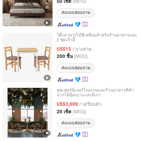
Guangdong, China
อัตราจาก 2026
(MOQ)
50 เซ็ต
ส่งแบบสอบถาม
โต๊ะอาหารไม้สี่เหลี่ยมสำหรับร้านอาหารและ
2 ชุดเก้าอี้
Qingdao Welhome Co., Ltd.
/ บางส่วน
US$15
Shandong, China
อัตราจาก 2014
(MOQ)
200 ชิ้น
ส่งแบบสอบถาม
ชุดเฟอร์นิเจอร์โรงแรมและร้านอาหารที่ทำ
จากไม้หุ้มเบาะและมีเงา
GUANGDONG OPTIMA HOME GROUP CO., LTD
/ เตรียมตัว
US$3,000
Guangdong, China
อัตราจาก 2020
(MOQ)
20 เซ็ต
ส่งแบบสอบถาม