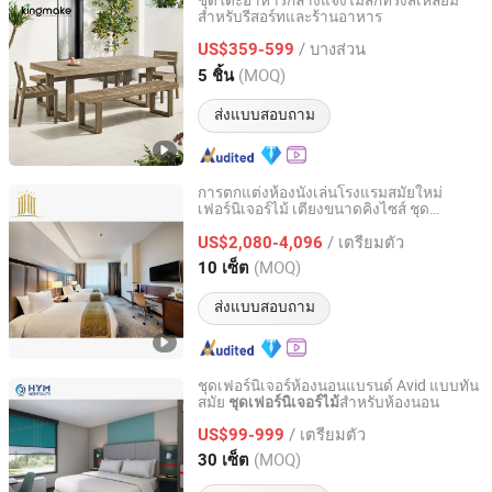
ชุดโต๊ะอาหารกลางแจ้งไม้สักทรงสี่เหลี่ยม
สำหรับรีสอร์ทและร้านอาหาร
Foshan Kingmake Industry Co., Ltd.
/ บางส่วน
US$359-599
Guangdong, China
อัตราจาก 2025
(MOQ)
5 ชิ้น
ส่งแบบสอบถาม
การตกแต่งห้องนั่งเล่นโรงแรมสมัยใหม่
เฟอร์นิเจอร์ไม้ เตียงขนาดคิงไซส์ ชุด
FOSHAN H&P (DUGAO) FURNITURE CO., LTD
เฟอร์นิเจอร์ห้องนอน
/ เตรียมตัว
US$2,080-4,096
Guangdong, China
อัตราจาก 2013
(MOQ)
10 เซ็ต
ส่งแบบสอบถาม
ชุดเฟอร์นิเจอร์ห้องนอนแบรนด์ Avid แบบทัน
สมัย
สำหรับห้องนอน
ชุดเฟอร์นิเจอร์ไม้
Fuzhou Hyman Hospitality Trading Co., Ltd.
/ เตรียมตัว
US$99-999
Fujian, China
อัตราจาก 2019
(MOQ)
30 เซ็ต