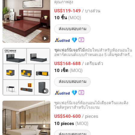
คุณภาพสูง
Shenyang Meizhige Furniture Manufacturing Co., Ltd.
/ บางส่วน
US$119-149
Liaoning, China
อัตราจาก 2025
(MOQ)
10 ชิ้น
ส่งแบบสอบถาม
สมัยใหม่สำหรับห้องนอนใน
ชุดเฟอร์นิเจอร์ไม้
อพาร์ตเมนต์แบบกำหนดเอง 5 เต็มชุดสำหรับ
Foshan COOC Furniture Co., Ltd.
โรงแรม
/ เตรียมตัว
US$168-688
Guangdong, China
อัตราจาก 2026
(MOQ)
10 เซ็ต
ส่งแบบสอบถาม
ชุดเฟอร์นิเจอร์ห้องนอนไม้เตียงควีนและคิง
ไซส์หรูหราสำหรับโรงแรม
Foshan Xinda Furniture Co., Ltd.
/ pieces
US$540-600
Guangdong, China
อัตราจาก 2023
(MOQ)
10 pieces
ส่งแบบสอบถาม