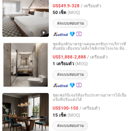
การบริการ
/ เตรียมตัว
US$49.9-328
Guangdong, China
อัตราจาก 2026
(MOQ)
50 เซ็ต
ส่งแบบสอบถาม
ชุดห้องพักมาตรฐานคอลเลกชันการบริการที่
ทันสมัย เตียงขนาดคิงไซส์เกรดโรงแรม ห้อง
FOSHAN ORIENT HARDWARE PRODUCTS CO.,LTD
พักสำหรับแขก อุปกรณ์เฟอร์นิเจอร์ไม้สำหรับ
/ เตรียมตัว
ห้องนอนโรงแรมที่ปรับแต่งได้
US$1,888-2,888
Guangdong, China
อัตราจาก 2025
(MOQ)
1 เตรียมตัว
ส่งแบบสอบถาม
ชุดเฟอร์นิเจอร์ห้องรับประทานอาหารไม้เนื้อ
แข็งที่ปรับแต่งได้
GUANGDONG OPTIMA HOME GROUP CO., LTD
/ เตรียมตัว
US$100-150
Guangdong, China
อัตราจาก 2020
(MOQ)
15 เซ็ต
ส่งแบบสอบถาม