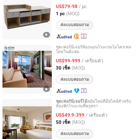
สำหรับห้องนอนห้องน้ำห้องรับประทาน
/ pc
อาหารและห้องครัว
US$79-98
Guangdong, China
อัตราจาก 2025
(MOQ)
1 pc
ส่งแบบสอบถาม
ชุดเฟอร์นิเจอร์ห้องนอนโรงแรมไมโครเทล
โดยวินด์แฮม
Fuzhou Hyman Hospitality Trading Co., Ltd.
/ เตรียมตัว
US$99-999
Fujian, China
อัตราจาก 2019
(MOQ)
30 เซ็ต
ส่งแบบสอบถาม
สมัยใหม่ที่มีสไตล์สำหรับ
ชุดเฟอร์นิเจอร์ไม้
ห้องพักโรงแรมที่หรูหรา
Foshan Censo Home Co., Ltd
/ เตรียมตัว
US$49.9-399
Guangdong, China
อัตราจาก 2026
(MOQ)
50 เซ็ต
ส่งแบบสอบถาม