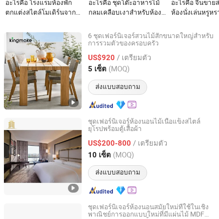
อะไรคือ โรงแรมห้องพัก
อะไรคือ ชุดโต๊ะอาหารไม้
อะไรคือ จีนขายส
ตกแต่งสไตล์โมเดิร์นจาก
กลมเคลือบเงาสำหรับห้อง
ห้องนั่งเล่นหรูหรา
โรงงาน 5 ไอเดียการ
รับประทานอาหารพร้อม
แข็ง เฟอร์นิเจอร
ออกแบบภายในหรูหรา ชุด
โต๊ะหมุน
เตียงห้องนอนไม้
6 ชุดเฟอร์นิเจอร์สวนไม้สักขนาดใหญ่สำหรับ
เฟอร์นิเจอร์ห้องนอนไม้
เฟอร์นิเจอร์โรง
การรวมตัวของครอบครัว
Foshan Kingmake Industry Co., Ltd.
/ เตรียมตัว
US$920
Guangdong, China
อัตราจาก 2025
(MOQ)
5 เซ็ต
ส่งแบบสอบถาม
ชุดเฟอร์นิเจอร์ห้องนอนไม้เนื้อแข็งสไตล์
ยุโรปพร้อมตู้เสื้อผ้า
FOSHAN H&P (DUGAO) FURNITURE CO., LTD
/ เตรียมตัว
US$200-800
Guangdong, China
อัตราจาก 2013
(MOQ)
10 เซ็ต
ส่งแบบสอบถาม
ชุดเฟอร์นิเจอร์ห้องนอนสมัยใหม่ที่ใช้ในเชิง
พาณิชย์การออกแบบใหม่ที่มีแผ่นไม้ MDF
Guangzhou Miseda Furniture Co., Ltd