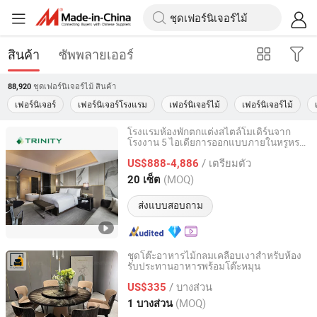
สินค้า
ซัพพลายเออร์
ชุดเฟอร์นิเจอร์ไม้
สินค้า
88,920
เฟอร์นิเจอร์
เฟอร์นิเจอร์โรงแรม
เฟอร์นิเจอร์ไม้
เฟอร์นิเจอร์ไม้
โรงแรมห้องพักตกแต่งสไตล์โมเดิร์นจาก
โรงงาน 5 ไอเดียการออกแบบภายในหรูหรา
FOSHAN TRINITY(ZHONGSEN) FURNITURE CO.LTD
ชุดเฟอร์นิเจอร์ห้องนอนไม้
/ เตรียมตัว
US$888-4,886
Guangdong, China
อัตราจาก 2015
(MOQ)
20 เซ็ต
ส่งแบบสอบถาม
ชุดโต๊ะอาหารไม้กลมเคลือบเงาสำหรับห้อง
รับประทานอาหารพร้อมโต๊ะหมุน
Foshan Yuanming Furniture and Construction Co., Ltd.
/ บางส่วน
US$335
Guangdong, China
อัตราจาก 2025
(MOQ)
1 บางส่วน