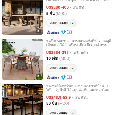
Foshan Hongkai Furniture Co., Ltd.
สำหรับลานบ้าน โรงแรม สวนสาธารณะ
/ บางส่วน
วิลล่า ฟาร์มเฮาส์
US$380-400
Guangdong, China
อัตราจาก 2025
(MOQ)
5 ชิ้น
ส่งแบบสอบถาม
ชุดรับประทานอาหารกลางแจ้งที่ทำจากอลูมิ
เนียมและไม้สำหรับระเบียง มีเชือกสำหรับ
Guangzhou Brighthome Co., Ltd.
สวน
/ เตรียมตัว
US$354-393
Guangdong, China
อัตราจาก 2007
(MOQ)
10 เซ็ต
ส่งแบบสอบถาม
ชุดเฟอร์นิเจอร์รับประทานอาหารที่บ้าน - 1
โต๊ะ + 2 เก้าอี้, ไม้แบบดั้งเดิมและกรอบโลหะ
Dongguan Yingying Hardware Products Co., Ltd.
สำหรับพื้นที่ขนาดเล็ก
/ บางส่วน
US$48.9-52.9
Guangdong, China
อัตราจาก 2025
(MOQ)
50 ชิ้น
ส่งแบบสอบถาม