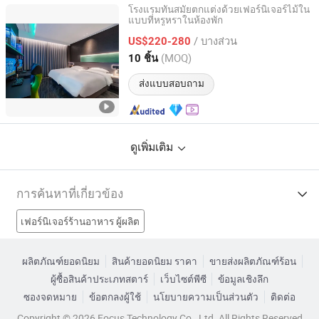
โรงแรมทันสมัยตกแต่งด้วยเฟอร์นิเจอร์ไม้ใน
แบบที่หรูหราในห้องพัก
Shanghai Miaolian Industry Co., Ltd.
/ บางส่วน
US$220-280
Shanghai, China
อัตราจาก 2023
(MOQ)
10 ชิ้น
ส่งแบบสอบถาม
ดูเพิ่มเติม
การค้นหาที่เกี่ยวข้อง
เฟอร์นิเจอร์ร้านอาหาร ผู้ผลิต
เฟอร์นิเจอร์รับประทานอาหาร ผู้ผลิต
ห้องนอน ผู้ผลิต
ผลิตภัณฑ์ยอดนิยม
สินค้ายอดนิยม ราคา
ขายส่งผลิตภัณฑ์ร้อน
ผู้ซื้อสินค้าประเภทสตาร์
เว็บไซต์พีซี
ข้อมูลเชิงลึก
เฟอร์นิเจอร์ไม้ไม้ ผู้ผลิต
ชุดเฟอร์นิเจอร์กลางแจ้งโรงงาน
ซองจดหมาย
ข้อตกลงผู้ใช้
นโยบายความเป็นส่วนตัว
ติดต่อ
ชุดเฟอร์นิเจอร์ห้องนอนโรงงาน
ชุดโซฟาเฟอร์นิเจอร์โรงงาน
Copyright © 2026 Focus Technology Co., Ltd. All Rights Reserved