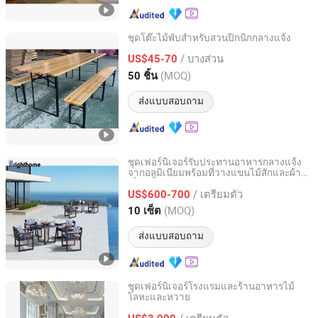
ชุดโต๊ะไม้พับสำหรับสวนปิกนิกกลางแจ้ง
Qingdao Welhome Co., Ltd.
/ บางส่วน
US$45-70
(MOQ)
50 ชิ้น
Shandong, China
อัตราจาก 2014
ส่งแบบสอบถาม
ชุดเฟอร์นิเจอร์รับประทานอาหารกลางแจ้ง
จากอลูมิเนียมพร้อมที่วางแขนไม้สักและผ้า
Guangzhou Brighthome Co., Ltd.
เท็กซิเลน
/ เตรียมตัว
US$600-700
Guangdong, China
อัตราจาก 2007
(MOQ)
10 เซ็ต
ส่งแบบสอบถาม
ชุดเฟอร์นิเจอร์โรงแรมและร้านอาหารไม้
โลหะและหวาย
GUANGDONG OPTIMA HOME GROUP CO., LTD
/ เตรียมตัว