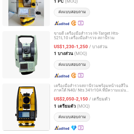
Shanghai, China
อัตราจาก 2022
(MOQ)
1 PC
ส่งแบบสอบถาม
ขายดี เครื่องมือสำรวจ Hi-Target Hts-
521L10 เครื่องมือสำรวจ สถานีรวม
Suzhou Zeland Electronic Technology Co., Ltd.
/ บางส่วน
US$1,230-1,250
Jiangsu, China
อัตราจาก 2024
(MOQ)
1 บางส่วน
ส่งแบบสอบถาม
เครื่องมือสำรวจสถานีรวมพร้อมหน้าจอสีใน
ภาคใต้ N40/ Nts 341r10A ที่มีความแม่นยำ
Jiangsu Bangjie Trading Co., Ltd.
สูงสำหรับขาย
/ เตรียมตัว
US$2,050-2,150
Jiangsu, China
อัตราจาก 2023
(MOQ)
1 เตรียมตัว
ส่งแบบสอบถาม