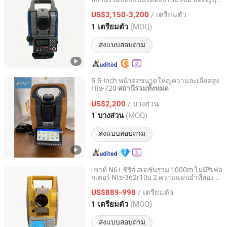
Shanghai Newdi Navigation Technology Co., Ltd.
Im52 2" ความแม่นยำ
/ เตรียมตัว
US$3,150-3,200
Shanghai, China
อัตราจาก 2021
(MOQ)
1 เตรียมตัว
ส่งแบบสอบถาม
5.5-Inch หน้าจอขนาดใหญ่ความละเอียดสูง
Hts-720
สถานีรวมทั้งหมด
Nanjing Jinma Surveying Instrument Co., Ltd.
/ บางส่วน
US$2,200
Jiangsu, China
อัตราจาก 2022
(MOQ)
1 บางส่วน
ส่งแบบสอบถาม
เซาท์ N6+ ซีรีส์ สเตชั่นรวม 1000m ไม่มีรีเฟล
กเตอร์ Nts-362r10u 2 ความแม่นยำที่สอง ส
Jiangsu Bangjie Trading Co., Ltd.
เตชั่นรวม
/ เตรียมตัว
US$889-998
Jiangsu, China
อัตราจาก 2023
(MOQ)
1 เตรียมตัว
ส่งแบบสอบถาม