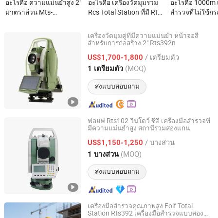
อะไรคือ ความแม่นยำสูง 2"
อะไรคือ เครื่องวัดมุมรวม
อะไรคือ 1000m เ
มาตราส่วน Mts-
Rcs Total Station ที่มี Rts-
สำรวจที่ไม่ใช้ก
1002r/Mts-1002r+/Mst-
822r10m ความแม่นยำใน
สะท้อนใต้ N40 
1005 สถานีรวม
การวัดมุม 2"
เครื่องวัดมุมคู่ที่มีความแม่นยำ หน้าจอสี
สำหรับการก่อสร้าง 2" Rts392n
Tianjin Unique Technology Co., Ltd.
/ เตรียมตัว
US$1,700-1,800
Tianjin, China
อัตราจาก 2020
(MOQ)
1 เตรียมตัว
ส่งแบบสอบถาม
ฟอยฟ Rts102 วินโดว์ ซีอี เครื่องมือสำรวจที่
มีความแม่นยำสูง สถานีรวมสองแกน
SHANGRAO HAODI IMP&EXP TRADING CO., LTD.
/ บางส่วน
US$1,150-1,250
Jiangxi, China
อัตราจาก 2018
(MOQ)
1 บางส่วน
ส่งแบบสอบถาม
เครื่องมือสำรวจคุณภาพสูง Foif Total
Station Rts392 เครื่องมือสำรวจแบบสอง
Tianjin Unique Technology Co., Ltd.