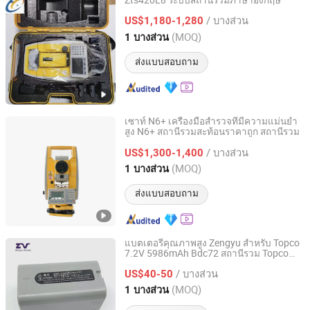
Zts420L8 ระบบสถานีรวมภาษาอังกฤษ
Nanjing Haoce Surveying And Mapping Technology Co.,
/ บางส่วน
US$1,180-1,280
Ltd.
(MOQ)
1 บางส่วน
Jiangsu, China
อัตราจาก 2021
ส่งแบบสอบถาม
เซาท์ N6+ เครื่องมือสำรวจที่มีความแม่นยำ
สูง N6+ สถานีรวมสะท้อนราคาถูก สถานีรวม
SHANGRAO HAODI IMP&EXP TRADING CO., LTD.
/ บางส่วน
US$1,300-1,400
Jiangxi, China
อัตราจาก 2018
(MOQ)
1 บางส่วน
ส่งแบบสอบถาม
แบตเตอรี่คุณภาพสูง Zengyu สำหรับ Topco
7.2V 5986mAh Bdc72 สถานีรวม Topco
Zengyu Industrial (Shanghai) Co., Ltd.
GM-52
/ บางส่วน
US$40-50
Shanghai, China
อัตราจาก 2020
(MOQ)
1 บางส่วน