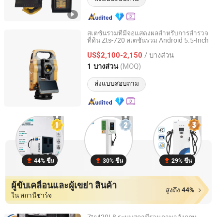
สเตชันรวมที่มีจอแสดงผลสำหรับการสำรวจ
ที่ดิน Zts-720 สเตชันรวม Android 5.5-Inch
SHANGRAO HAODI IMP&EXP TRADING CO., LTD.
/ บางส่วน
US$2,100-2,150
Jiangxi, China
อัตราจาก 2018
(MOQ)
1 บางส่วน
ส่งแบบสอบถาม
44% ขึ้น
30% ขึ้น
29% ขึ้น
ผู้ขับเคลื่อนและผู้เขย่า สินค้า
สูงถึง 44%
ใน สถานีชาร์จ