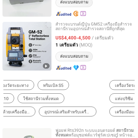
ส่งแบบสอบถาม
สำรวจแบรนด์ญี่ปุ่น GM52 เครื่องมือสำรวจ
สถานีรวมอุปกรณ์สำรวจสถานีที่ถูกที่สุด
SHANGRAO HAODI IMP&EXP TRADING CO., LTD.
/ เตรียมตัว
US$4,400-4,500
Jiangxi, China
อัตราจาก 2018
(MOQ)
1 เตรียมตัว
ส่งแบบสอบถาม
เครื่องวัดระยะทั้งหมด
อุปกรณ์เสริมสำหรับเครื่องวัดทั้งหมด
แท่งปริซึม
เครื่องวัดระดับเลเซอร์
เครื่องมือและเครื่องวัดอื่นๆ
กล้องวัดมุม
ฟอยฟ Rts392n ระบบแอนดรอยด์
สถานีรวม
พร้อมซอฟต์แวร์ฟูร์สเปเซอร์ หน้าจอ
ทั้งหมด
SHANGRAO HAODI IMP&EXP TRADING CO., LTD.