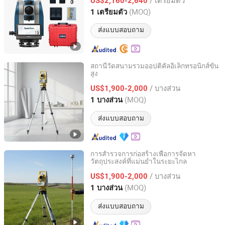
US$2,160-2,640
Shanghai, China
อัตราจาก 2022
(MOQ)
1 เตรียมตัว
ส่งแบบสอบถาม
สถานีวัดสนามรวมออปติคัลอิเล็กทรอนิกส์ขั้น
สูง
Xianxian Zhonglu Tongda Testing Instrument and
Equipment Factory
/ บางส่วน
US$1,900-2,000
(MOQ)
1 บางส่วน
Hebei, China
อัตราจาก 2025
ส่งแบบสอบถาม
การสำรวจการก่อสร้างเพื่อการจัดหา
วัตถุประสงค์ที่แม่นยำในระยะไกล
Xianxian Zhonglu Tongda Testing Instrument and
Equipment Factory
/ บางส่วน
US$1,900-2,000
(MOQ)
1 บางส่วน
Hebei, China
อัตราจาก 2025
ส่งแบบสอบถาม