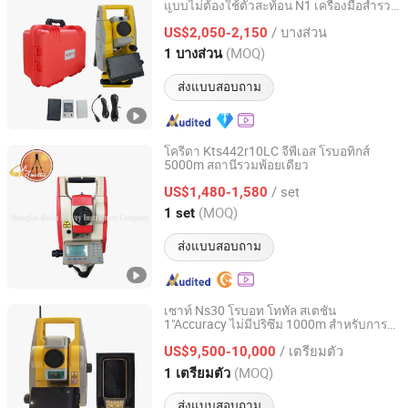
แบบไม่ต้องใช้ตัวสะท้อน N1 เครื่องมือสำรวจ
SHANGRAO HAODI IMP&EXP TRADING CO., LTD.
ทั้งหมด
/ บางส่วน
US$2,050-2,150
Jiangxi, China
อัตราจาก 2018
(MOQ)
1 บางส่วน
ส่งแบบสอบถาม
โครีดา Kts442r10LC จีพีเอส โรบอทิกส์
5000m สถานีรวมพ้อยเดียว
Shanghai Hexin Survey Instrument Co., Ltd.
/ set
US$1,480-1,580
Shanghai, China
อัตราจาก 2020
(MOQ)
1 set
ส่งแบบสอบถาม
เซาท์ Ns30 โรบอท โททัล สเตชัน
1"Accuracy ไม่มีปริซึม 1000m สำหรับการ
Jiangsu Bangjie Trading Co., Ltd.
สำรวจ
/ เตรียมตัว
US$9,500-10,000
Jiangsu, China
อัตราจาก 2023
(MOQ)
1 เตรียมตัว
ส่งแบบสอบถาม