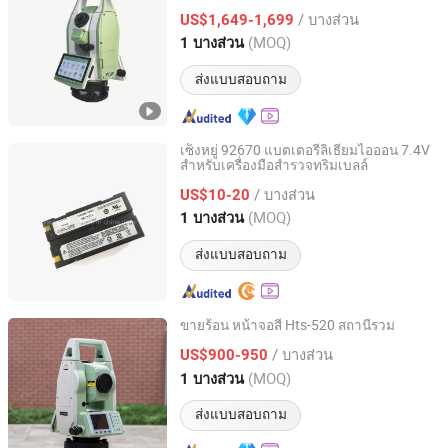
สัมผัสคู่ 5.5 นิ้ว 5000m
สถานีรวมทั้งหมด
/ บางส่วน
US$1,649-1,699
Jiangxi, China
อัตราจาก 2018
(MOQ)
1 บางส่วน
ส่งแบบสอบถาม
เซ็งหยู่ 92670 แบตเตอรี่ลิเธียมไอออน 7.4V
สำหรับเครื่องมือสำรวจทริมเบลล์
Zengyu Industrial (Shanghai) Co., Ltd.
/ บางส่วน
US$10-20
Shanghai, China
อัตราจาก 2020
(MOQ)
1 บางส่วน
ส่งแบบสอบถาม
ขายร้อน หน้าจอสี Hts-520 สถานีรวม
Nanjing Haoce Surveying And Mapping Technology Co.,
/ บางส่วน
US$900-950
Ltd.
(MOQ)
1 บางส่วน
Jiangsu, China
อัตราจาก 2021
ส่งแบบสอบถาม