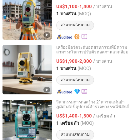
แกนใหม่
/ บางส่วน
US$1,100-1,400
Tianjin, China
อัตราจาก 2020
(MOQ)
1 บางส่วน
ส่งแบบสอบถาม
เครื่องมือวัดระดับอุตสาหกรรมที่มีความ
สามารถในการปรับตัวต่อสภาพแวดล้อม
Xianxian Zhonglu Tongda Testing Instrument and
Equipment Factory
/ บางส่วน
US$1,900-2,000
(MOQ)
1 บางส่วน
Hebei, China
อัตราจาก 2025
ส่งแบบสอบถาม
วิศวกรรมการก่อสร้าง 2'' ความแม่นยำ
ภูมิศาสตร์ อุปกรณ์สำรวจทางธรณีฟิสิกส์
Shanghai Apekstool Optoelectronic Technology Co., Ltd.
สถานีรวม รุยด์ อาร์คิวเอส
/ เตรียมตัว
US$1,400-1,500
Shanghai, China
อัตราจาก 2022
(MOQ)
1 เตรียมตัว
ส่งแบบสอบถาม