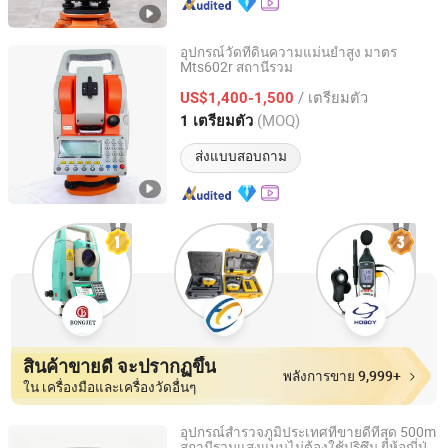
อุปกรณ์วัดที่ดินความแม่นยำสูง มาตร
Mts602r สถานีรวม
Nanjing Cetu Surveying Instrument Co., Ltd.
/ เตรียมตัว
US$1,400-1,500
Jiangsu, China
อัตราจาก 2022
(MOQ)
1 เตรียมตัว
ส่งแบบสอบถาม
สินค้าขายดี จะปรากฏขึ้น
พลังการขาย 9,999+
ใน เครื่องมือและเครื่องวัดอื่นๆ
อุปกรณ์สำรวจภูมิประเทศที่ขายดีที่สุด 500m
สถานีรวมแสงแบบไม่ต้องใช้ปริซึม ยี่ห้อญี่ปุ่น