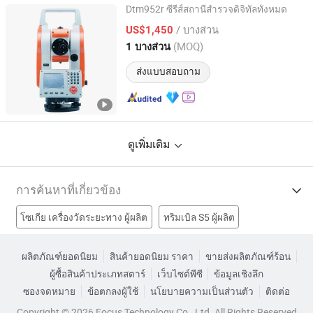
Dtm952r ซีรีส์สถานีสำรวจดิจิทัลทั้งหมด
Qingdao Tlead International Co., Ltd.
/ บางส่วน
US$1,450
(MOQ)
1 บางส่วน
Shandong, China
อัตราจาก 2008
ส่งแบบสอบถาม
ดูเพิ่มเติม
การค้นหาที่เกี่ยวข้อง
โซเกีย เครื่องวัดระยะทาง ผู้ผลิต
ทริมเบิล S5 ผู้ผลิต
ทริมเบิล Sx10 ผู้ผลิต
ใช้สถานีรวมทั้งหมด ผู้ผลิต
ผลิตภัณฑ์ยอดนิยม
สินค้ายอดนิยม ราคา
ขายส่งผลิตภัณฑ์ร้อน
ผู้ซื้อสินค้าประเภทสตาร์
เว็บไซต์พีซี
ข้อมูลเชิงลึก
การสำรวจด้วยเครื่องมือวัดตำแหน่งทั้งหมดโรงงาน
ซองจดหมาย
ข้อตกลงผู้ใช้
นโยบายความเป็นส่วนตัว
ติดต่อ
อุปกรณ์เสริมสำหรับเครื่องวัดระยะทางโรงงาน
Copyright © 2026 Focus Technology Co., Ltd. All Rights Reserved