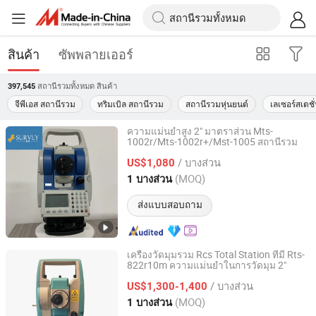
สินค้า
ซัพพลายเออร์
สถานีรวมทั้งหมด
สินค้า
397,545
จีพีเอส สถานีรวม
ทริมเบิล สถานีรวม
สถานีรวมหุ่นยนต์
เลเซอร์สเตชั
ความแม่นยำสูง 2" มาตราส่วน Mts-
1002r/Mts-1002r+/Mst-1005 สถานีรวม
Nanjing Jinma Surveying Instrument Co., Ltd.
/ บางส่วน
US$1,080
Jiangsu, China
อัตราจาก 2022
(MOQ)
1 บางส่วน
ส่งแบบสอบถาม
เครื่องวัดมุมรวม Rcs Total Station ที่มี Rts-
822r10m ความแม่นยำในการวัดมุม 2"
Jiangsu Bangjie Trading Co., Ltd.
/ บางส่วน
US$1,300-1,400
Jiangsu, China
อัตราจาก 2023
(MOQ)
1 บางส่วน