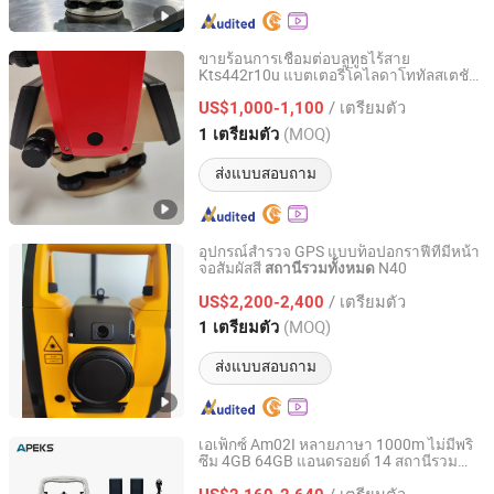
ขายร้อนการเชื่อมต่อบลูทูธไร้สาย
Kts442r10u แบตเตอรี่โคไลดาโททัลสเตชัน
Shanghai Apekstool Optoelectronic Technology Co., Ltd.
โคไลดาใช้แล้ว
/ เตรียมตัว
US$1,000-1,100
Shanghai, China
อัตราจาก 2022
(MOQ)
1 เตรียมตัว
ส่งแบบสอบถาม
อุปกรณ์สำรวจ GPS แบบท็อปอกราฟีที่มีหน้า
จอสัมผัสสี
N40
สถานีรวมทั้งหมด
Shanghai Apekstool Optoelectronic Technology Co., Ltd.
/ เตรียมตัว
US$2,200-2,400
Shanghai, China
อัตราจาก 2022
(MOQ)
1 เตรียมตัว
ส่งแบบสอบถาม
เอเพ็กซ์ Am02I หลายภาษา 1000m ไม่มีพริ
ซึม 4GB 64GB แอนดรอยด์ 14 สถานีรวม
Shanghai Apekstool Optoelectronic Technology Co., Ltd.
สำหรับโครงการก่อสร้าง
/ เตรียมตัว