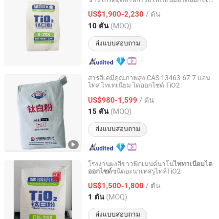
Henan Zanyu Technology Co., Ltd.
รูไทล์ R996 ราคา 7 ผงวัน 1 ตัน
/ ตัน
US$1,900-2,230
Henan, China
อัตราจาก 2026
(MOQ)
10 ตัน
ส่งแบบสอบถาม
สารสีเคมีคุณภาพสูง CAS 13463-67-7 แอน
ไทส ไทเทเนียม ไดออกไซด์ TiO2
Shanghai Baihuier New Material Technology Co., Ltd.
/ ตัน
US$980-1,599
Shanghai, China
อัตราจาก 2025
(MOQ)
15 ตัน
ส่งแบบสอบถาม
โรงงานผงสีขาวพิกเมนต์นาโน
ไททาเนียมได
ชนิดอะนาเทสรูไทล์TiO2
ออกไซด์
Hebei Rongxintong Industrial Co., Ltd.
/ ตัน
US$1,500-1,800
Hebei, China
อัตราจาก 2023
(MOQ)
1 ตัน
ส่งแบบสอบถาม