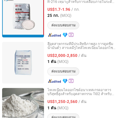
R-216 เหมาะสำหรับการเคลือบภายในระดับ
Qingdao New Sanda Industry Co., Ltd.
สูงและสีที่มีเนื้อสูง
/ กก.
US$1.7-1.96
Shandong, China
อัตราจาก 2022
(MOQ)
25 กก.
ส่งแบบสอบถาม
สีอุตสาหกรรมที่มีประสิทธิภาพสูง การดูดซึม
น้ำมันต่ำ สารเคมีรูไทล์ไทเทเนียมไดออกไซด์
MUFENG CHEMICAL (SHANGHAI) CO., LTD.
TiO2 สีที่มีพลังการปกปิดสูง
/ ตัน
US$2,000-2,850
Shanghai, China
อัตราจาก 2021
(MOQ)
1 ตัน
ส่งแบบสอบถาม
ไทเทเนียมไดออกไซด์อนาเทสเกรดอาหาร
บริสุทธิ์สูงสำหรับอุตสาหกรรม Ti02 สำหรับสี
MUFENG CHEMICAL (SHANGHAI) CO., LTD.
หมึก และพลาสติก หมายเลข CAS 13463-67-
/ ตัน
7
US$1,250-2,560
Shanghai, China
อัตราจาก 2021
(MOQ)
1 ตัน
ส่งแบบสอบถาม