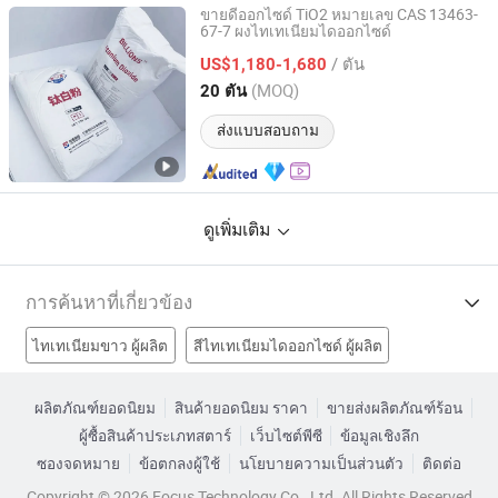
ขายดีออกไซด์ TiO2 หมายเลข CAS 13463-
67-7 ผงไทเทเนียมไดออกไซด์
Shanghai Baihuier New Material Technology Co., Ltd.
/ ตัน
US$1,180-1,680
Shanghai, China
อัตราจาก 2025
(MOQ)
20 ตัน
ส่งแบบสอบถาม
ดูเพิ่มเติม
การค้นหาที่เกี่ยวข้อง
ไทเทเนียมขาว ผู้ผลิต
สีไทเทเนียมไดออกไซด์ ผู้ผลิต
สกรูไทเทเนียม ผู้ผลิต
ผงไทเทเนียมไดออกไซด์ ผู้ผลิต
ผลิตภัณฑ์ยอดนิยม
สินค้ายอดนิยม ราคา
ขายส่งผลิตภัณฑ์ร้อน
ผู้ซื้อสินค้าประเภทสตาร์
เว็บไซต์พีซี
ข้อมูลเชิงลึก
สีไทเทเนียมไดออกไซด์โรงงาน
ซองจดหมาย
ข้อตกลงผู้ใช้
นโยบายความเป็นส่วนตัว
ติดต่อ
ไทเทเนียมไดออกไซด์สีขาวโรงงาน
Copyright © 2026 Focus Technology Co., Ltd. All Rights Reserved