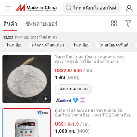
สินค้า
ซัพพลายเออร์
ไททาเนียมไดออกไซด์
สินค้า
82,221
ไทเทเนียม
ผลิตภัณฑ์ไทเทเนียม
ไทเทเนียม
ไทเทเนียมคาร์ไบด์
ไทเทเนียมไดออกไซด์เกรดอุตสาหกรรม
คุณภาพสูงมีการใช้งานที่หลากหลาย
Hebei Lingqiao Chemical Co., Ltd.
/ ตัน
US$200-500
Zhejiang, China
อัตราจาก 2025
(MOQ)
1 ตัน
ส่งแบบสอบถาม
ผู้ผลิต รูไทล์ อะนาเทส เกรด R5566 ได
ออกไซด์ ไททาเนียม ราคา TiO2 ไททาเนียม
Qingdao New Sanda Industry Co., Ltd.
ไดออกไซด์
/ กก.
US$1.6-1.9
Shandong, China
อัตราจาก 2022
(MOQ)
1,000 กก.