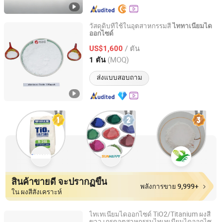
วัสดุดิบที่ใช้ในอุตสาหกรรมสี
ไททาเนียมได
ออกไซด์
Shanghai Yuejiang Titanium Chemical Manufacturer Co.,
Ltd.
/ ตัน
US$1,600
(MOQ)
1 ตัน
Shanghai, China
อัตราจาก 2011
ส่งแบบสอบถาม
สินค้าขายดี จะปรากฏขึ้น
พลังการขาย 9,999+
ใน ผงสีสังเคราะห์
ไทเทเนียมไดออกไซด์ TiO2/Titanium ผงสี
ขาว เกรดอุตสาหกรรมไทเทเนียมไดออกไซด์