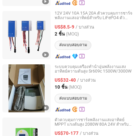
12V 24V 10A 15A 20A ตัวควบคุมการชาร์จ
พลังงานแสงอาทิตย์สำหรับ LiFePO4 ตัว
Sichuan Roncy Technology Co., Ltd.
ควบคุมระยะไกล MPPT
/ บางส่วน
US$8.5-9
Sichuan, China
อัตราจาก 2025
(MOQ)
2 ชิ้น
ส่งแบบสอบถาม
ระบบควบคุมเครื่องทำน้ำอุ่นพลังงานแสง
อาทิตย์ความดันสูง Sr609c 1500W/3000W
Changzhou Raven New Energy Technology Ltd
/ บางส่วน
US$32-40
Jiangsu, China
อัตราจาก 2020
(MOQ)
10 ชิ้น
ส่งแบบสอบถาม
ตัวควบคุมการชาร์จพลังงานแสงอาทิตย์
MPPT แรงดันสูง 2080W 80A 24V สำหรับ
Wuhan Harvest Electrical Engineering Co., Ltd.
ระบบบ้านพลังงานแสงอาทิตย์
/ บางส่วน
US$70-177