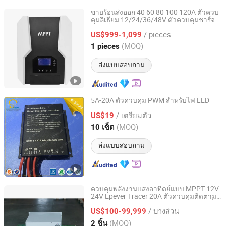
ขายร้อนส่งออก 40 60 80 100 120A ตัวควบ
คุมลิเธียม 12/24/36/48V ตัวควบคุมชาร์จ
Zhengzhou Qixiong Technology Co., Ltd.
โซลาร์ MPPT สำหรับระบบพลังงานแสง
/ pieces
อาทิตย์
US$999-1,099
Henan, China
อัตราจาก 2025
(MOQ)
1 pieces
ส่งแบบสอบถาม
5A-20A ตัวควบคุม PWM สำหรับไฟ LED
Yangzhou Bright Solar Solutions Co., Ltd.
/ เตรียมตัว
US$19
(MOQ)
10 เซ็ต
Jiangsu, China
อัตราจาก 2010
ส่งแบบสอบถาม
ควบคุมพลังงานแสงอาทิตย์แบบ MPPT 12V
24V Epever Tracer 20A ตัวควบคุมติดตาม
Jinan Xinyuhua Energy Technology Co., Ltd.
พลังงานแสงอาทิตย์สำหรับระบบแบตเตอรี่
/ บางส่วน
พลังงานแสงอาทิตย์
US$100-99,999
Shandong, China
อัตราจาก 2021
(MOQ)
2 ชิ้น