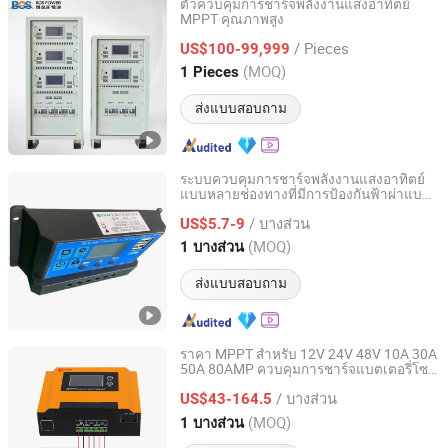
ตัวควบคุมการชาร์จพลังงานแสงอาทิตย์
MPPT คุณภาพสูง
Shandong BOS Energy Technology Co., Ltd.
/ Pieces
US$100-99,999
Shandong, China
อัตราจาก 2024
(MOQ)
1 Pieces
ส่งแบบสอบถาม
ระบบควบคุมการชาร์จพลังงานแสงอาทิตย์
แบบหลายช่องทางที่มีการป้องกันฟ้าผ่าแบบ
Zhejiang Juxing New Energy Co., Ltd.
ออฟกริด
/ บางส่วน
US$5.7-9
Zhejiang, China
อัตราจาก 2025
(MOQ)
1 บางส่วน
ส่งแบบสอบถาม
ราคา MPPT สำหรับ 12V 24V 48V 10A 30A
50A 80AMP ควบคุมการชาร์จแบตเตอรี่โซ
Guangdong Xindun Power Technology Co., Ltd.
ลาร์ไฮบริด
/ บางส่วน
US$43-164.5
Guangdong, China
อัตราจาก 2014
(MOQ)
1 บางส่วน