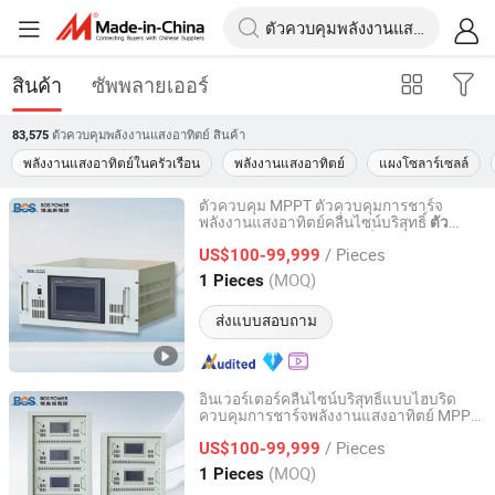
สินค้า
ซัพพลายเออร์
ตัวควบคุมพลังงานแสงอาทิตย์
สินค้า
83,575
พลังงานแสงอาทิตย์ในครัวเรือน
พลังงานแสงอาทิตย์
แผงโซลาร์เซลล์
ตัวควบคุม MPPT ตัวควบคุมการชาร์จ
พลังงานแสงอาทิตย์คลื่นไซน์บริสุทธิ์
ตัว
Shandong BOS Energy Technology Co., Ltd.
ควบคุมพลังงานแสงอาทิตย์
/ Pieces
US$100-99,999
Shandong, China
อัตราจาก 2024
(MOQ)
1 Pieces
ส่งแบบสอบถาม
อินเวอร์เตอร์คลื่นไซน์บริสุทธิ์แบบไฮบริด
ควบคุมการชาร์จพลังงานแสงอาทิตย์ MPPT
Shandong BOS Energy Technology Co., Ltd.
กระแสสูง
/ Pieces
US$100-99,999
Shandong, China
อัตราจาก 2024
(MOQ)
1 Pieces