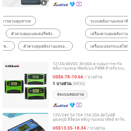
ระบบพลังงานแสงอาทิตย์
อินเวอร์เตอร์พลังงานแสงอาทิตย์
เครื่องควบคุมพลังงานแสงอาทิตย์
เครื่องแปลงความถี่
เครื่องแปลงกระแสไฟฟ้า
โซล่าชาร์จเจอร์
12/24/48VDC 30-60A ควบคุมการชาร์จ
พลังงานแสงอาทิตย์แบบ PWM สำหรับระบบ
NINGBO KEMAPOWER ELECTRONICS CO., LTD.
พลังงานแสงอาทิตย์
/ บางส่วน
US$6.78-10.66
Zhejiang, China
อัตราจาก 2017
(MOQ)
1 บางส่วน
ส่งแบบสอบถาม
12V/24V 5A 10A 15A 20A อัตโนมัติ
อุณหภูมิ ดิจิตอล พลังงานแสงอาทิตย์ ชาร์จ
Zhejiang Leyu Electric Co., Ltd.
พลังงานแสงอาทิตย์ ปั๊ม PWM พลังงานแสง
/ บางส่วน
อาทิตย์ ชาร์จ PWM พลังงานแสงอาทิตย์
US$13.35-18.34