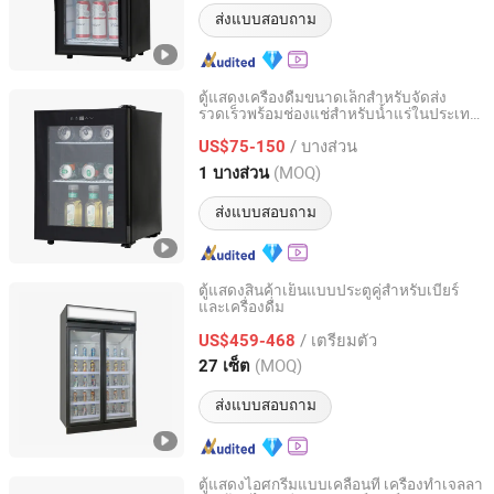
ส่งแบบสอบถาม
ตู้แสดงเครื่องดื่มขนาดเล็กสำหรับจัดส่ง
รวดเร็วพร้อมช่องแช่สำหรับน้ำแร่ในประเทศ
Hangzhou Ruiqi Technology Co., Ltd.
จีน
/ บางส่วน
US$75-150
Zhejiang, China
อัตราจาก 2025
(MOQ)
1 บางส่วน
ส่งแบบสอบถาม
ตู้แสดงสินค้าเย็นแบบประตูคู่สำหรับเบียร์
และเครื่องดื่ม
Guangdong Double Cold Refrigeration Equipment Co., Ltd.
/ เตรียมตัว
US$459-468
Guangdong, China
อัตราจาก 2023
(MOQ)
27 เซ็ต
ส่งแบบสอบถาม
ตู้แสดงไอศกรีมแบบเคลื่อนที่ เครื่องทำเจลลา