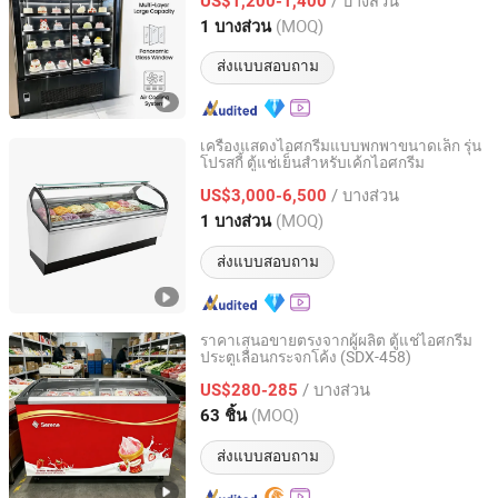
US$1,200-1,400
Guangdong, China
อัตราจาก 2025
(MOQ)
1 บางส่วน
ส่งแบบสอบถาม
เครื่องแสดงไอศกรีมแบบพกพาขนาดเล็ก รุ่น
โปรสกี้ ตู้แช่เย็นสำหรับเค้กไอศกรีม
Nanjing Prosky Food Machinery Manufacturing Co., Ltd.
/ บางส่วน
US$3,000-6,500
Jiangsu, China
อัตราจาก 2010
(MOQ)
1 บางส่วน
ส่งแบบสอบถาม
ราคาเสนอขายตรงจากผู้ผลิต ตู้แช่ไอศกรีม
ประตูเลื่อนกระจกโค้ง (SDX-458)
Zhejiang Gangtong Electrical Appliance Co., Ltd.
/ บางส่วน
US$280-285
Zhejiang, China
อัตราจาก 2021
(MOQ)
63 ชิ้น
ส่งแบบสอบถาม