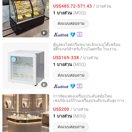
/ บางส่วน
US$485.72-571.43
Beijing, China
อัตราจาก 2025
(MOQ)
1 บางส่วน
ส่งแบบสอบถาม
ตู้แสดงไอศกรีมขนาดเล็กแบบโต๊ะพร้อม
สติ๊กเกอร์สำหรับร้านไอศกรีม โรงงาน
Hangzhou Ruiqi Technology Co., Ltd.
ไอศกรีม
/ บางส่วน
US$169-338
Zhejiang, China
อัตราจาก 2025
(MOQ)
1 บางส่วน
ส่งแบบสอบถาม
การจัดแสดงเครื่องประดับสมัยใหม่
เฟอร์นิเจอร์ร้านเครื่องประดับระดับสูง การ
Ownway Display Equipment (Guangzhou) Co., Ltd.
ออกแบบภายในร้านที่กำหนดเอง
/ บางส่วน
US$200
Guangdong, China
อัตราจาก 2019
(MOQ)
1 บางส่วน
ส่งแบบสอบถาม