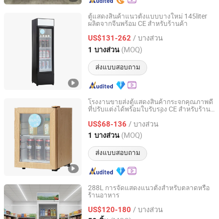
ตู้แสดงสินค้าแนวตั้งแบบบางใหม่ 145liter
ผลิตจากจีนพร้อม CE สำหรับร้านค้า
Hangzhou Ruiqi Technology Co., Ltd.
/ บางส่วน
US$131-262
Zhejiang, China
อัตราจาก 2025
(MOQ)
1 บางส่วน
ส่งแบบสอบถาม
โรงงานขายส่งตู้แสดงสินค้ากระจกคุณภาพดี
ที่ปรับแต่งได้พร้อมใบรับรอง CE สำหรับร้าน
Hangzhou Ruiqi Technology Co., Ltd.
ค้าและร้านอาหารขนาดเล็ก
/ บางส่วน
US$68-136
Zhejiang, China
อัตราจาก 2025
(MOQ)
1 บางส่วน
ส่งแบบสอบถาม
288L การจัดแสดงแนวตั้งสำหรับตลาดหรือ
ร้านอาหาร
Yuyao Shangling Electrical Appliance Co., Ltd.
/ บางส่วน
US$120-180