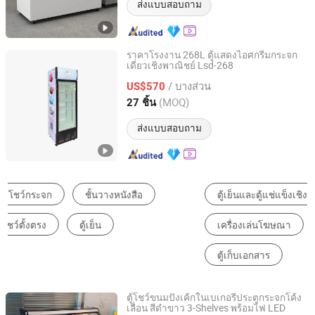
ส่งแบบสอบถาม
ราคาโรงงาน 268L ตู้แสดงไอศกรีมกระจก
เดี่ยวเชิงพาณิชย์ Lsd-268
Zhejiang Jiesheng Refrigeration Technology Co., Ltd.
/ บางส่วน
US$570
Zhejiang, China
อัตราจาก 2011
(MOQ)
27 ชิ้น
ส่งแบบสอบถาม
ตู้เย็นและตู้แช่แข็งเชิงพาณิชย์
ตู้โชว์
เครื่องเล่นโฆษณา
ตู้เก็บของห้องนั่งเล่น
ตู้ในครัว
ตู้เก็บเอกสาร
ตู้โชว์ขนมปังเค้กในเบเกอรี่ประตูกระจกโค้ง
เลื่อน สีดำขาว 3-Shelves พร้อมไฟ LED
Beijing Yitongren Electric Appliance Co., Ltd.