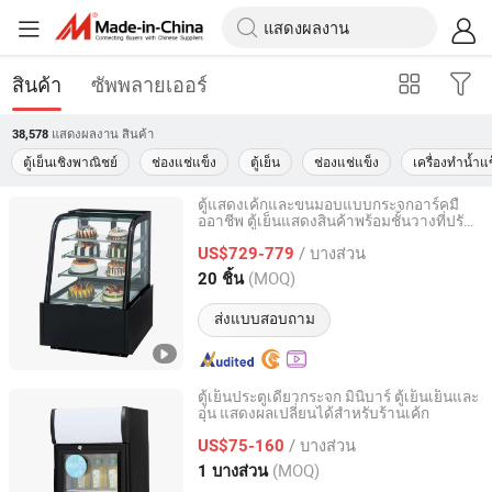
สินค้า
ซัพพลายเออร์
แสดงผลงาน
สินค้า
38,578
ตู้เย็นเชิงพาณิชย์
ช่องแช่แข็ง
ตู้เย็น
ช่องแช่แข็ง
เครื่องทำน้ำแ
ตู้แสดงเค้กและขนมอบแบบกระจกอาร์คมื
ออาชีพ ตู้เย็นแสดงสินค้าพร้อมชั้นวางที่ปรับ
Guangzhou Boaosi Appliance Co., Ltd
ได้
/ บางส่วน
US$729-779
Guangdong, China
อัตราจาก 2014
(MOQ)
20 ชิ้น
ส่งแบบสอบถาม
ตู้เย็นประตูเดียวกระจก มินิบาร์ ตู้เย็นเย็นและ
อุ่น แสดงผลเปลี่ยนได้สำหรับร้านเค้ก
Hangzhou Ruiqi Technology Co., Ltd.
/ บางส่วน
US$75-160
Zhejiang, China
อัตราจาก 2025
(MOQ)
1 บางส่วน