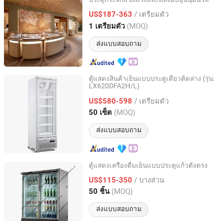
Guangzhou XERA Display Products Co., Ltd.
/ เตรียมตัว
US$187-363
Guangdong, China
อัตราจาก 2026
(MOQ)
1 เตรียมตัว
ส่งแบบสอบถาม
ตู้แสดงสินค้าเย็นแบบประตูเดียวติดล่าง (รุ่น:
LX620DFA2H/L)
Guangdong Double Cold Refrigeration Equipment Co., Ltd.
/ เตรียมตัว
US$580-598
Guangdong, China
อัตราจาก 2023
(MOQ)
50 เซ็ต
ส่งแบบสอบถาม
ตู้แสดงเครื่องดื่มเย็นแบบประตูแก้วตั้งตรง
Qingdao Yunlei Electric Applicance Co., Ltd.
/ บางส่วน
US$115-350
(MOQ)
50 ชิ้น
Shandong, China
อัตราจาก 2021
ส่งแบบสอบถาม