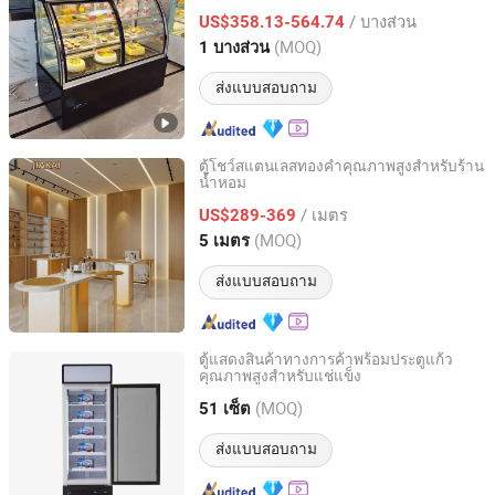
/ บางส่วน
US$358.13-564.74
Beijing, China
อัตราจาก 2024
(MOQ)
1 บางส่วน
ส่งแบบสอบถาม
ตู้โชว์สแตนเลสทองคำคุณภาพสูงสำหรับร้าน
น้ำหอม
Guangzhou Jiakai Display Products Co., Ltd.
/ เมตร
US$289-369
Guangdong, China
อัตราจาก 2026
(MOQ)
5 เมตร
ส่งแบบสอบถาม
ตู้แสดงสินค้าทางการค้าพร้อมประตูแก้ว
คุณภาพสูงสำหรับแช่แข็ง
Guangdong Double Cold Refrigeration Equipment Co., Ltd.
(MOQ)
51 เซ็ต
Guangdong, China
อัตราจาก 2023
ส่งแบบสอบถาม