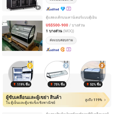
ตู้แสดงเค้กบนเคาน์เตอร์แบบตู้เย็น
Foshan Sharecool Refrigeration Equipment Co., Ltd.
/ บางส่วน
US$500-900
(MOQ)
1 บางส่วน
Guangdong, China
อัตราจาก 2018
ส่งแบบสอบถาม
119% ขึ้น
75% ขึ้น
52% ขึ้น
ผู้ขับเคลื่อนและผู้เขย่า สินค้า
สูงถึง 119%
ใน ตู้เย็นและตู้แช่แข็งเชิงพาณิชย์