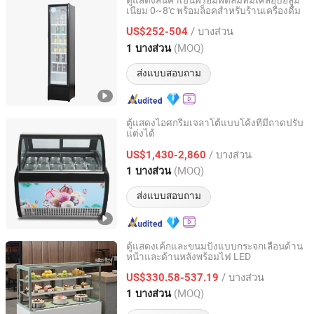
ตู้แสดงสินค้าเย็นพร้อมพัดลมที่มีเคลือบอลูมิ
เนียม 0~8'c พร้อมล็อคสำหรับร้านเครื่องดื่ม
Hangzhou Ruiqi Technology Co., Ltd.
/ บางส่วน
US$252-504
Zhejiang, China
อัตราจาก 2025
(MOQ)
1 บางส่วน
ส่งแบบสอบถาม
ตู้แสดงไอศกรีมเจลาโต้แบบโค้งที่มีถาดปรับ
แต่งได้
Guangdong Green & Health Intelligence Cold Chain
Technology Co., Ltd.
/ บางส่วน
US$1,430-2,860
(MOQ)
1 บางส่วน
Guangdong, China
อัตราจาก 2018
ส่งแบบสอบถาม
ตู้แสดงเค้กและขนมปังแบบกระจกเลื่อนด้าน
หน้าและด้านหลังพร้อมไฟ LED
Beijing Yitongren Electric Appliance Co., Ltd.
/ บางส่วน
US$330.58-537.19
Beijing, China
อัตราจาก 2024
(MOQ)
1 บางส่วน