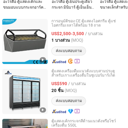
อะไรคือ ตู้แสดงเค้กและ
อะไรคือ ตู้เย็นประตูเดียว
อะไรคือ ตู้แสดงเค
ขนมอบแบบกระจกอาร์คมื
กระจก มินิบาร์ ตู้เย็นเย็น
ขนาดเล็กสำหรับจ
ออาชีพ ตู้เย็นแสดงสินค้า
และอุ่น แสดงผลเปลี่ยนได้
รวดเร็วพร้อมช่อ
พร้อมชั้นวางที่ปรับได้
สำหรับร้านเค้ก
สำหรับน้ำแร่ใน
การอนุมัติของ CE ตู้แสดงไอศกรีม ตู้แช่
ไอศกรีมเจลาโต้พร้อม 18 ถาด
Foshan Sharecool Refrigeration Equipment Co., Ltd.
/ บางส่วน
US$2,500-3,500
Guangdong, China
อัตราจาก 2018
(MOQ)
1 บางส่วน
ส่งแบบสอบถาม
ตู้แสดงเครื่องดื่มแนวตั้งแบบสามประตู
สำหรับเกาะเครื่องดื่มในซูเปอร์มาร์เก็ต
Foshan Apex Refrigeration Equipment Limited
/ บางส่วน
US$590
Guangdong, China
อัตราจาก 2026
(MOQ)
20 ชิ้น
ส่งแบบสอบถาม
ตู้แสดงเค้กกระจกสี่ด้านแนวตั้งหรือโชว์
เครื่องดื่ม 550L
Beijing Weilan Technology Development Co., Ltd.