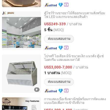
ตู้โชว์ร้านขายยาไม้ที่ออกแบบตามสั่งพร้อม
ไฟ LED และกระจกแสดงสินค้า
Guangzhou Jiakai Display Products Co., Ltd.
/ บางส่วน
US$249-339
Guangdong, China
อัตราจาก 2026
(MOQ)
5 ชิ้น
ส่งแบบสอบถาม
โปรสกี้ ไอเดียล มินิ ขนาดเล็ก แนวตั้ง ตู้แช่
ไอศกรีม แสดงผลเจลาโต้
Nanjing Prosky Food Machinery Manufacturing Co., Ltd.
/ บางส่วน
US$3,000-7,000
Jiangsu, China
อัตราจาก 2010
(MOQ)
1 บางส่วน
ส่งแบบสอบถาม
การแสดงเนื้อเชิงพาณิชย์พร้อมการจัดแสดง
แบบเปิดเพื่อการเข้าถึงที่ง่าย
Guangdong Puluolaisi Refrigeration Equipment Co., Ltd
/ บางส่วน