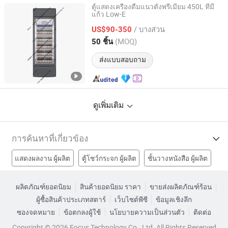
ตู้แสดงเครื่องดื่มแนวตั้งพรีเมียม 450L ที่มี
แก้ว Low-E
Qingdao Yunlei Electric Applicance Co., Ltd.
/ บางส่วน
US$90-350
Shandong, China
อัตราจาก 2021
(MOQ)
50 ชิ้น
ส่งแบบสอบถาม
ดูเพิ่มเติม
การค้นหาที่เกี่ยวข้อง
แสดงผลงาน ผู้ผลิต
ตู้โชว์กระจก ผู้ผลิต
ชั้นวางหนังสือ ผู้ผลิต
แสดงตู้เย็น ผู้ผลิต
ตู้โชว์ตั้งตรงโรงงาน
ตู้เย็นโรงงาน
ผลิตภัณฑ์ยอดนิยม
สินค้ายอดนิยม ราคา
ขายส่งผลิตภัณฑ์ร้อน
ผู้ซื้อสินค้าประเภทสตาร์
เว็บไซต์พีซี
ข้อมูลเชิงลึก
ตู้แช่แข็งโรงงาน
เครื่องทำน้ำแข็งโรงงาน
ซองจดหมาย
ข้อตกลงผู้ใช้
นโยบายความเป็นส่วนตัว
ติดต่อ
ตู้แช่เครื่องดื่ม ราคา
ตู้แช่เย็น ราคา
แสดงตู้เย็นเย็น ราคา
Copyright © 2026 Focus Technology Co., Ltd. All Rights Reserved