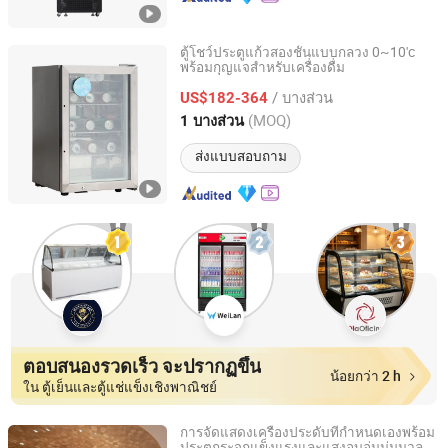
ตู้โชว์ประตูแก้วสองชั้นแบบกลวง 0~10'c
พร้อมกุญแจสำหรับเครื่องดื่ม
Hangzhou Ruiqi Technology Co., Ltd.
/ บางส่วน
US$182-364
Zhejiang, China
อัตราจาก 2025
(MOQ)
1 บางส่วน
ส่งแบบสอบถาม
ตอบสนองรวดเร็ว จะปรากฏขึ้น
น้อยกว่า 2 h
ใน ตู้เย็นและตู้แช่แข็งเชิงพาณิชย์
การจัดแสดงเครื่องประดับที่กำหนดเองพร้อม
ประตูกระจกแข็งแรงและแสงอบอุ่นนุ่มนวล