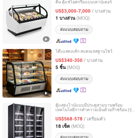
ติน ตู้แช่ไอศกรีมแบบเคาน์เตอร์
Nanjing Prosky Food Machinery Manufacturing Co., Ltd.
/ บางส่วน
US$3,000-7,000
Jiangsu, China
อัตราจาก 2010
(MOQ)
1 บางส่วน
ส่งแบบสอบถาม
โต๊ะแสดงเค้ก สแตนเลสฐานโชว์
Guangzhou ola Machinery Equipment Co., Ltd.
/ บางส่วน
US$340-350
(MOQ)
5 ชิ้น
Guangdong, China
อัตราจาก 2026
ส่งแบบสอบถาม
ตู้แสดงไวน์แบบมีประตูสามบานพร้อม
เทคโนโลยีการทำความเย็นด้วยก๊าซร้อน (รุ่น:
Guangdong Double Cold Refrigeration Equipment Co., Ltd.
LT1680CFA2/A)
/ เตรียมตัว
US$568-578
Guangdong, China
อัตราจาก 2023
(MOQ)
18 เซ็ต
ส่งแบบสอบถาม