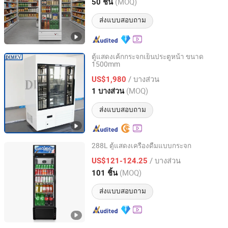
Zhejiang, China
อัตราจาก 2010
(MOQ)
50 ชิ้น
ส่งแบบสอบถาม
ตู้แสดงเค้กกระจกเย็นประตูหน้า ขนาด
1500mm
Qingdao Xinjie Electron Co., Ltd.
/ บางส่วน
US$1,980
Shandong, China
อัตราจาก 2022
(MOQ)
1 บางส่วน
ส่งแบบสอบถาม
288L ตู้แสดงเครื่องดื่มแบบกระจก
Feilong Home Electrical Group Co., Ltd.
/ บางส่วน
US$121-124.25
(MOQ)
101 ชิ้น
Zhejiang, China
อัตราจาก 2012
ส่งแบบสอบถาม