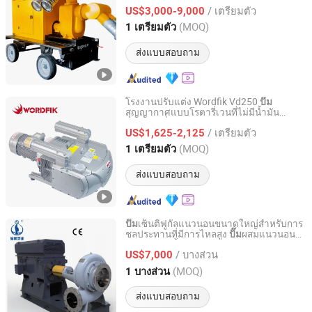
/ เตรียมตัว
US$3,000-9,000
Shandong, China
อัตราจาก 2017
(MOQ)
1 เตรียมตัว
ส่งแบบสอบถาม
โรงงานปรับแต่ง Wordfik Vd250
ปั๊ม
สุญญากาศแบบโรตารี่เวนที่ไม่มีน้ำมัน
Guangdong Wordfik Vacuum Technology Co., Ltd.
สำหรับเครื่องจักรไม้ CNC Router
/ เตรียมตัว
US$1,625-2,125
Guangdong, China
อัตราจาก 2025
(MOQ)
1 เตรียมตัว
ส่งแบบสอบถาม
เซ็นติฟูกัลแนวนอนขนาดใหญ่สำหรับการ
ปั๊ม
ชลประทานที่มีการไหลสูง
ผสมแนวนอนที่
ปั๊ม
Jiangsu Haishi Pumps Manufacturing Co., Ltd.
สามารถดูดน้ำได้เอง เหมาะสำหรับสารเคมี
/ บางส่วน
กรดและสารละลาย
US$7,000
Jiangsu, China
อัตราจาก 2018
(MOQ)
1 บางส่วน
ส่งแบบสอบถาม