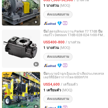
Jiangsu, China
อัตราจาก 2018
(MOQ)
1 บางส่วน
ส่งแบบสอบถาม
ไฮดรอลิกแบบวาน Parker T7 T7dB
ปั๊ม
ปั๊ม
เซอร์โว Denison T7dB-028-024-1r00-FM
Changzhou Bejery Machinery Co., Ltd.
T7dB-038-035-2L00-Wd T7dB-042-031-
/ บางส่วน
1r00-M537
US$400-800
Jiangsu, China
อัตราจาก 2025
(MOQ)
1 บางส่วน
ส่งแบบสอบถาม
ระบายน้ำฉุกเฉินและน้ำเสียประเภทเทรล
ปั๊ม
เลอร์ที่มีอัตราการไหล 600m³/H
Jiangsu Ruiying Machinery Manufacture Co., Ltd.
/ เตรียมตัว
US$4,600
Jiangsu, China
อัตราจาก 2026
(MOQ)
1 เตรียมตัว
ส่งแบบสอบถาม