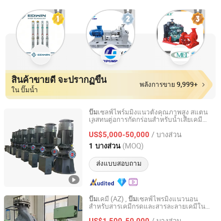
สินค้าขายดี จะปรากฏขึ้น
พลังการขาย 9,999+
ใน ปั๊มน้ำ
เซลฟ์ไพร์มมิ่งแนวตั้งคุณภาพสูง สแตน
ปั๊ม
เลสทนต่อการกัดกร่อนสำหรับน้ำเสียเคมี
Jiangsu South Pump Group Co., Ltd.
น้ำมัน น้ำมันดีเซล ระบบชลประทาน
/ บางส่วน
US$5,000-50,000
Jiangsu, China
อัตราจาก 2025
(MOQ)
1 บางส่วน
ส่งแบบสอบถาม
เคมี (AZ) ,
เซลฟ์ไพรมิงแนวนอน
ปั๊ม
ปั๊ม
สำหรับสารเคมีกรดและสารละลายเคมีใน
Jiangsu Haishi Pumps Manufacturing Co., Ltd.
อุตสาหกรรมปิโตรเคมี
/ บางส่วน
US$1,500-50,000