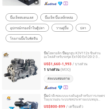
ปั๊มน้ำ
ปั๊มแบบหมุนเหวี่ยง
ปั๊มฟันเฟือง
ปั๊มไฮโดรลิก
ปั๊มสุญญากาศ
ปั๊มท่อนสูบ
ไฮดรอลิก
ลูกสูบ K3V112s ชิ้นส่วน
ปั๊ม
ปั๊ม
อะไหล่สำหรับรถขุด Ex100 Ex120-2-3
Elephant Fluid (Hebei) Hydraulic Machinery Co., Ltd.
PC120-6
/ บางส่วน
US$1,660-1,993
Hebei, China
อัตราจาก 2018
(MOQ)
1 บางส่วน
ส่งแบบสอบถาม
น้ำดีเซลแบบแรงดันสูงสำหรับการเกษตร
ปั๊ม
ในแนวนอน ระบบชลประทานแบบหมุน
Shijiazhuang An Pump Machinery Co., Ltd.
เหวี่ยง
/ เตรียมตัว
US$800-899