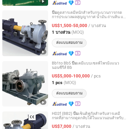
ดูดสารเคมีหนักสำหรับกระบวนการกรด
ปั๊ม
การประมวลผลสุญญากาศ น้ำมัน ถ่านหิน แร่
Jiangsu Huapump Fluid Technology Co., Ltd.
และการดูดกลับด้วยตนเอง
/ บางส่วน
US$1,500-50,000
Jiangsu, China
อัตราจาก 2026
(MOQ)
1 บางส่วน
ส่งแบบสอบถาม
Bb1to Bb5
เคมีแบบเซลฟ์ไพรมิ่งแนว
ปั๊ม
นอนซีรีส์ Bb
Beloni (Jiangsu) Pump Manufacturing Co., Ltd.
/ pcs
US$5,000-100,000
Jiangsu, China
อัตราจาก 2023
(MOQ)
1 pcs
ส่งแบบสอบถาม
HD2f (BB2)
เซ็นติฟูกัลสำหรับสารเคมี
ปั๊ม
กรดที่สามารถดูดกลับได้ในแนวนอนสำหรับ
Jiangsu Haishi Pumps Manufacturing Co., Ltd.
โรงกลั่นปิโตรเคมี
/ บางส่วน
US$7,000