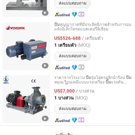
ส่งแบบสอบถาม
สุญญากาศที่มีประสิทธิภาพสำหรับการอบ
ปั๊ม
แห้งอิเล็กโทรดแบตเตอรี่ลิเธียม
Guangdong Wordfik Vacuum Technology Co., Ltd.
/ เตรียมตัว
US$526-688
Guangdong, China
อัตราจาก 2025
(MOQ)
1 เตรียมตัว
ส่งแบบสอบถาม
ราคาจากโรงงาน
จุ่มไฮดรอลิกน้ำร้อน
ปั๊ม
ปั๊ม
หมุนเวียนเคมีแบบแรงเหวี่ยง
แรงดัน
ปั๊ม
Jiangsu Haishi Pumps Manufacturing Co., Ltd.
ดีเซล
หมุนเวียนฮาอิชิ
ปั๊ม
/ บางส่วน
US$7,000
Jiangsu, China
อัตราจาก 2018
(MOQ)
1 บางส่วน
ส่งแบบสอบถาม