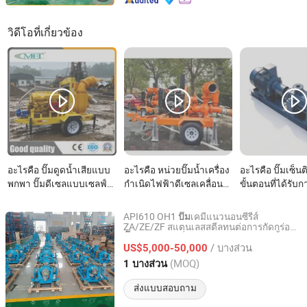
วิดีโอที่เกี่ยวข้อง
อะไรคือ ปั๊มดูดน้ำเสียแบบ
อะไรคือ หน่วยปั๊มน้ำเครื่อง
อะไรคือ ปั๊มเซ็น
พกพา ปั๊มดีเซลแบบเซลฟ์
กำเนิดไฟฟ้าดีเซลเคลื่อนที่
ขั้นตอนที่ได้รับ
ไพร์มิง
พร้อมปั๊มระบายน้ำอัตรา
API 610 สำหรับ
การไหลสูง
ในอุตสาหกรรม 
API610 OH1
เคมีแนวนอนซีรีส์
ปั๊ม
ZA/ZE/ZF สแตนเลสสตีลทนต่อการกัดกร่อน
Jiangsu South Pump Group Co., Ltd.
แบบแรงเหวี่ยงสำหรับอุตสาหกรรมน้ำมัน
ปั๊ม
/ บางส่วน
และก๊าซ
US$5,000-50,000
Jiangsu, China
อัตราจาก 2025
(MOQ)
1 บางส่วน
ส่งแบบสอบถาม