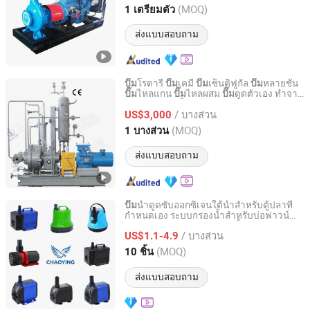
Hebei, China
อัตราจาก 2015
(MOQ)
1 เตรียมตัว
ส่งแบบสอบถาม
โรตารี่
เคมี
เซ็นติฟูกัล
หลายชั้น
ปั๊ม
ปั๊ม
ปั๊ม
ปั๊ม
ไหลแกน
ไหลผสม
ดูดตัวเอง ทำจาก
ปั๊ม
ปั๊ม
ปั๊ม
Jiangsu Haishi Pumps Manufacturing Co., Ltd.
สแตนเลสดูเพล็กซ์ ไทเทเนียม นิกเกิล
/ บางส่วน
US$3,000
Jiangsu, China
อัตราจาก 2018
(MOQ)
1 บางส่วน
ส่งแบบสอบถาม
น้ำดูดซับออกซิเจนใต้น้ำสำหรับตู้ปลาที่
ปั๊ม
กำหนดเอง ระบบกรองน้ำสำหรับบ่อฟาวน์
Tianjin Chaoying Technology Co., Ltd
เทน สวน ตู้ปลาสำหรับสัตว์เลี้ยง เต่าทะเล
/ บางส่วน
งานหินประดับ ดูดซับด้านข้าง ดูดซับด้าน
US$1.1-4.9
ล่าง
Tianjin, China
อัตราจาก 2026
(MOQ)
10 ชิ้น
ส่งแบบสอบถาม