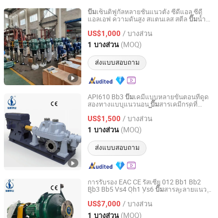
เซ็นติฟูกัลหลายชั้นแนวตั้ง ซีดีแอล ซีดี
ปั๊ม
แอลเอฟ ความดันสูง สแตนเลส สตีล
น้ำ
ปั๊ม
Jiangsu South Pump Group Co., Ltd.
อุตสาหกรรม
/ บางส่วน
US$1,000
Jiangsu, China
อัตราจาก 2025
(MOQ)
1 บางส่วน
ส่งแบบสอบถาม
API610 Bb3
เคมีแบบหลายขั้นตอนที่ดูด
ปั๊ม
สองทางแบบแนวนอน
สารเคมีกรดที่
ปั๊ม
Jiangsu Haishi Pumps Manufacturing Co., Ltd.
สามารถดูดน้ำได้เอง
สารละลายที่มีแรง
ปั๊ม
/ บางส่วน
ดันสูงสำหรับอุตสาหกรรมเคมี
US$1,500
Jiangsu, China
อัตราจาก 2018
(MOQ)
1 บางส่วน
ส่งแบบสอบถาม
การรับรอง EAC CE รัสเซีย 012 Bb1 Bb2
Bb3 Bb5 Vs4 Oh1 Vs6
สารละลายแนว
ปั๊ม
Jiangsu Haishi Pumps Manufacturing Co., Ltd.
ตั้งแบบหมุนเหวี่ยงที่สามารถดูดน้ำมันเคมีที่
/ บางส่วน
อุณหภูมิสูงได้
US$7,000
Jiangsu, China
อัตราจาก 2018
(MOQ)
1 บางส่วน