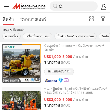
สินค้า
ซัพพลายเออร์
ปั๊ม
สินค้า
829,079
แรงเหวี่ยง
เครื่องปั๊มความร้อน
ปั๊มสำหรับเครื่องทำความร้อน
ใบพัด
ดูดน้ำเสียแบบพกพา
ดีเซลแบบเซลฟ์
ปั๊ม
ปั๊ม
ไพร์มิง
Caimei Machinery Manufacture (Shanghai) Co. Ltd
/ บางส่วน
US$1,000-5,000
Shanghai, China
อัตราจาก 2024
(MOQ)
1 บางส่วน
ส่งแบบสอบถาม
หน่วย
น้ำเครื่องกำเนิดไฟฟ้าดีเซลเคลื่อนที่
ปั๊ม
พร้อม
ระบายน้ำอัตราการไหลสูง
ปั๊ม
Shanghai Huanghe Pump Manufacture Co., Ltd.
/ บางส่วน
US$3,000-5,000
Shanghai, China
อัตราจาก 2014
(MOQ)
1 บางส่วน