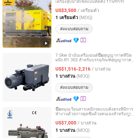
เครื่องสูบน้ำดีเซลแบบติดตั้ง 115m³/H
Jiangsu Ruiying Machinery Manufacture Co., Ltd.
/ เตรียมตัว
US$3,500
(MOQ)
1 เตรียมตัว
Jiangsu, China
อัตราจาก 2026
ส่งแบบสอบถาม
7.5kw น้ำมันเครื่องยนต์
สุญญากาศที่ปิด
ปั๊ม
ผนึก R1.302 สำหรับบรรจุภัณฑ์สุญญากาศ
Nanjing Vacup Technology Co., Ltd.
ในอุตสาหกรรมการแปรรูปอาหาร
/ บางส่วน
US$1,516-2,216
Jiangsu, China
อัตราจาก 2026
(MOQ)
1 บางส่วน
ส่งแบบสอบถาม
หมุนเวียนสารเคมีกรดแบบตั้งตรงที่มีการ
ปั๊ม
ทำงานด้วยการดูดซึมด้วยตนเองสำหรับการ
Jiangsu Haishi Pumps Manufacturing Co., Ltd.
แตกตัวของไฮโดรคาร์บอนในแนวนอน (
ปั๊ม
/ บางส่วน
แบบอีบูเลต)
US$7,000
Jiangsu, China
อัตราจาก 2018
(MOQ)
1 บางส่วน