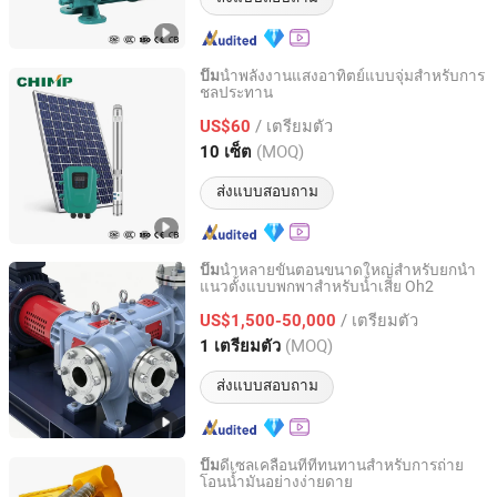
น้ำพลังงานแสงอาทิตย์แบบจุ่มสำหรับการ
ปั๊ม
ชลประทาน
Zhejiang Qiantao Pumps Co., Ltd.
/ เตรียมตัว
US$60
Zhejiang, China
อัตราจาก 2016
(MOQ)
10 เซ็ต
ส่งแบบสอบถาม
น้ำหลายขั้นตอนขนาดใหญ่สำหรับยกน้ำ
ปั๊ม
แนวตั้งแบบพกพาสำหรับน้ำเสีย Oh2
Jiangsu Huapump Fluid Technology Co., Ltd.
/ เตรียมตัว
US$1,500-50,000
Jiangsu, China
อัตราจาก 2026
(MOQ)
1 เตรียมตัว
ส่งแบบสอบถาม
ดีเซลเคลื่อนที่ที่ทนทานสำหรับการถ่าย
ปั๊ม
โอนน้ำมันอย่างง่ายดาย
Weifang Sunny Power Machinery Co., Ltd.