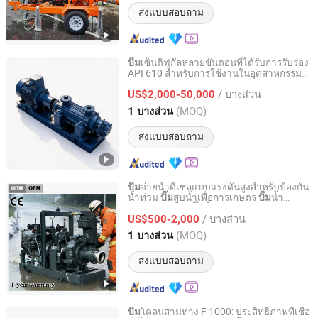
ส่งแบบสอบถาม
เซ็นติฟูกัลหลายขั้นตอนที่ได้รับการรับรอง
ปั๊ม
API 610 สำหรับการใช้งานในอุตสาหกรรม
Jiangsu Yingte Pump Valve Manufacturing Co., Ltd
Bb4
/ บางส่วน
US$2,000-50,000
Jiangsu, China
อัตราจาก 2026
(MOQ)
1 บางส่วน
ส่งแบบสอบถาม
จ่ายน้ำดีเซลแบบแรงดันสูงสำหรับป้องกัน
ปั๊ม
น้ำท่วม
สูบน้ำเพื่อการเกษตร
น้ำ
ปั๊ม
ปั๊ม
Shanghai Huanghe Pump Manufacture Co., Ltd.
ควบคุมอุทกภัย
น้ำเสีย
ปั๊ม
/ บางส่วน
US$500-2,000
Shanghai, China
อัตราจาก 2014
(MOQ)
1 บางส่วน
ส่งแบบสอบถาม
โคลนสามทาง F 1000: ประสิทธิภาพที่เชื่อ
ปั๊ม