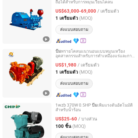
ถือได้สำหรับการหมุนเวียนโคลน
Shandong Beyond Petroleum Equipment Co., Ltd.
/ เตรียมตัว
US$63,000-69,000
Shandong, China
อัตราจาก 2021
(MOQ)
1 เตรียมตัว
ส่งแบบสอบถาม
ทรายโคลนแนวนอนแบบหมุนเหวี่ยง
ปั๊ม
อุตสาหกรรมสำหรับการทำเหมืองแร่และการ
Shijiazhuang An Pump Machinery Co., Ltd.
ประมวลผลแร่
/ เตรียมตัว
US$1,980
Hebei, China
อัตราจาก 2015
(MOQ)
1 เตรียมตัว
ส่งแบบสอบถาม
1wzb 370W 0.5HP
เพิ่มแรงดันอัตโนมัติ
ปั๊ม
สำหรับน้ำร้อน
Zhejiang Qiantao Pumps Co., Ltd.
/ บางส่วน
US$25-60
Zhejiang, China
อัตราจาก 2016
(MOQ)
100 ชิ้น
ส่งแบบสอบถาม