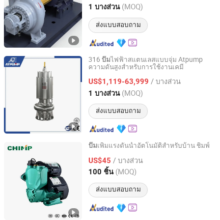
Jiangsu, China
อัตราจาก 2018
(MOQ)
1 บางส่วน
ส่งแบบสอบถาม
316
ไฟฟ้าสแตนเลสแบบจุ่ม Atpump
ปั๊ม
ความดันสูงสำหรับการใช้งานเคมี
Jining Antai Mine Equipment Manufacturing Co., Ltd.
/ บางส่วน
US$1,119-63,999
Shandong, China
อัตราจาก 2019
(MOQ)
1 บางส่วน
ส่งแบบสอบถาม
เพิ่มแรงดันน้ำอัตโนมัติสำหรับบ้าน ชิมพ์
ปั๊ม
Zhejiang Qiantao Pumps Co., Ltd.
/ บางส่วน
US$45
(MOQ)
100 ชิ้น
Zhejiang, China
อัตราจาก 2016
ส่งแบบสอบถาม