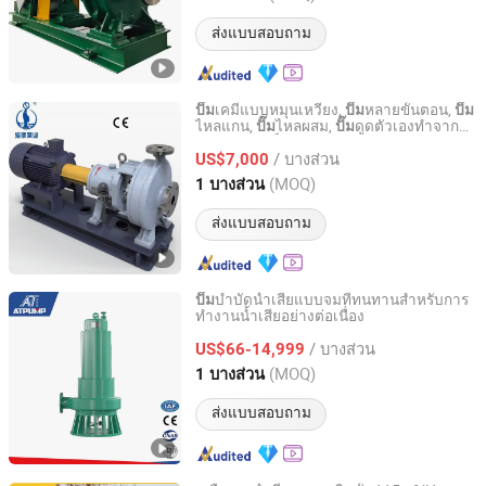
ส่งแบบสอบถาม
เคมีแบบหมุนเหวี่ยง,
หลายขั้นตอน,
ปั๊ม
ปั๊ม
ปั๊ม
ไหลแกน,
ไหลผสม,
ดูดตัวเองทำจากส
ปั๊ม
ปั๊ม
Jiangsu Haishi Pumps Manufacturing Co., Ltd.
แตนเลสดูเพล็กซ์, ไทเทเนียม, นิกเกิล, มอเนล
/ บางส่วน
และฮาสเทลลอย
US$7,000
Jiangsu, China
อัตราจาก 2018
(MOQ)
1 บางส่วน
ส่งแบบสอบถาม
บำบัดน้ำเสียแบบจมที่ทนทานสำหรับการ
ปั๊ม
ทำงานน้ำเสียอย่างต่อเนื่อง
Jining Antai Mine Equipment Manufacturing Co., Ltd.
/ บางส่วน
US$66-14,999
Shandong, China
อัตราจาก 2019
(MOQ)
1 บางส่วน
ส่งแบบสอบถาม