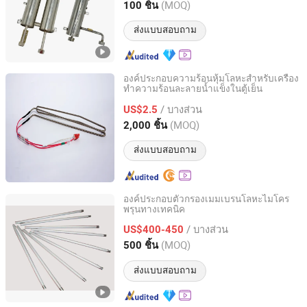
Guangdong, China
อัตราจาก 2025
(MOQ)
100 ชิ้น
ส่งแบบสอบถาม
องค์ประกอบความร้อนหุ้มโลหะสำหรับเครื่อง
ทำความร้อนละลายน้ำแข็งในตู้เย็น
Jiangyin Pawo Electronics Co., Ltd.
/ บางส่วน
US$2.5
Jiangsu, China
อัตราจาก 2012
(MOQ)
2,000 ชิ้น
ส่งแบบสอบถาม
องค์ประกอบตัวกรองเมมเบรนโลหะไมโคร
พรุนทางเทคนิค
CISRI HY&POR TECHNOLOGY CO., LTD.
/ บางส่วน
US$400-450
Beijing, China
อัตราจาก 2021
(MOQ)
500 ชิ้น
ส่งแบบสอบถาม