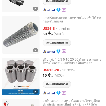
ส่งแบบสอบถาม
การปรับแต่งตัวกรองตาข่ายโลหะพับได้ ท่อ
กรองสแตนเลส
Anping County Tengde Metal Wire Mesh Products Co., Ltd.
/ บางส่วน
US$4-8
Hebei, China
อัตราจาก 2025
(MOQ)
50 ชิ้น
ส่งแบบสอบถาม
ปรับแต่ง 1 2 3 5 10 20 50 ตัวกรองตะแกรง
โลหะไมครอนแบบซินเทอร์สแตนเลส
Anping County Huana Wire Mesh Products Co., Ltd.
/ บางส่วน
US$15-20
Hebei, China
อัตราจาก 2023
(MOQ)
10 ชิ้น
ส่งแบบสอบถาม
องค์ประกอบการกรองโลหะผสมไทเทเนียม
ประสิทธิภาพสูงเพื่อประสิทธิภาพที่ดีที่สุด
CISRI HY&POR TECHNOLOGY CO., LTD.