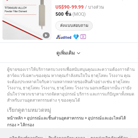
/ บางส่วน
US$90-99.99
Beijing, China
อัตราจาก 2021
(MOQ)
500 ชิ้น
ส่งแบบสอบถาม
ดูเพิ่มเติม
ผู้ขายของเราให้บริการครบวงจรเพื่อสนับสนุนคุณและความต้องการด้าน
ฮาร์ดแวร์เฉพาะของคุณ หากคุณกำลังสนใจใน ธาตุโลหะ โรงงาน คุณ
จะต้องประหลาดใจกับความหลากหลายของสินค้าอย่างเช่น ธาตุโลหะ
โรงงาน, ธาตุโลหะ โรงงาน, ธาตุโลหะ โรงงาน นอกเหนือจากนั้น เรายัง
มั่นใจว่าพวกเขาสามารถจัดหาอุปกรณ์ บริการ และการแก้ปัญหาทั้งหมด
สำหรับงานอุตสาหกรรมต่าง ๆ ของคุณได้
เรียกดูตามหมวดหมู่
หน้าหลัก
>
อุปกรณ์และชิ้นส่วนอุตสาหกรรม
>
อุปกรณ์และอะไหล่ไส้
กรอง
>
ไส้กรอง
ผลิตภัณฑ์ยอดนิยม
สินค้ายอดนิยม ราคา
ขายส่งผลิตภัณฑ์ร้อน