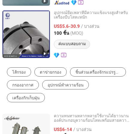
อุปกรณ์ยึดเพลาที่มีความแข็งแรงสูงสำหรับ
เครื่องบีบโลหะหนัก
Diligence & Fine Machinery (Qingdao) Co., Ltd.
/ บางส่วน
US$5.6-30.9
Shandong, China
อัตราจาก 2025
(MOQ)
100 ชิ้น
ส่งแบบสอบถาม
ไส้กรอง
ตาข่ายกรอง
ชิ้นส่วนเครื่องจักรแปรรูปโลหะ
กรองอากาศ
อุปกรณ์ทำความร้อน
เครื่องกักเก็บฝุ่น
ความทนทานหลากหลายใช้งานได้ยาวนาน
องค์ประกอบความร้อนโลหะพร้อมสายความ
Zhongshan Chongde Electric Co., Ltd.
ร้อนสำหรับทั้งบ้าน
/ บางส่วน
US$6-14