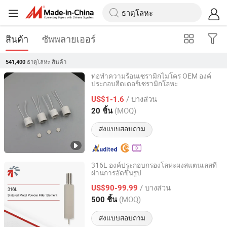
สินค้า
ซัพพลายเออร์
ธาตุโลหะ
สินค้า
541,400
ท่อทำความร้อนเซรามิกไมโคร OEM องค์
ประกอบฮีตเตอร์เซรามิกโลหะ
Jiangsu Fist Special Ceramic Co., Ltd.
/ บางส่วน
US$1-1.6
Jiangsu, China
อัตราจาก 2023
(MOQ)
20 ชิ้น
ส่งแบบสอบถาม
316L องค์ประกอบกรองโลหะผงสแตนเลสที่
ผ่านการอัดขึ้นรูป
CISRI HY&POR TECHNOLOGY CO., LTD.
/ บางส่วน
US$90-99.99
Beijing, China
อัตราจาก 2021
(MOQ)
500 ชิ้น
ส่งแบบสอบถาม