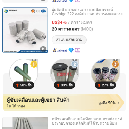
ผู้ผลิตตัวกรองตะแกรงลวดสังเคราะห์
Gezhige 222 องค์ประกอบตัวกรองตะแกรง
Hebei Gezhige Wire Mesh Products Co., Ltd
ลวดสังเคราะห์ Interface ประเทศจีน 5 องค์
/ ตารางเมตร
ประกอบตัวกรองตะแกรงสแตนเลสสังเคราะห์
US$4-6
Um
Hebei, China
อัตราจาก 2022
(MOQ)
20 ตารางเมตร
ส่งแบบสอบถาม
50% ขึ้น
33% ขึ้น
27% ขึ้น
ผู้ขับเคลื่อนและผู้เขย่า สินค้า
สูงถึง 50%
ใน ไส้กรอง
หน้าจอเหล็กแบบลิ่มที่ออกแบบตามสั่ง องค์
ประกอบกรองเหล็กลิ่มที่ได้รับความนิยม
Xinxiang Jun Filters and Chemical Co.,Ltd