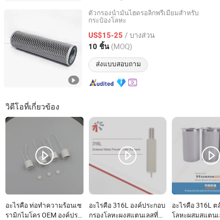
ตัวกรองน้ำมันไฮดรอลิกพรีเมียมสำหรับ
กระป๋องโลหะ
Langfang Qiangshi Filtration Equipment Co., Ltd.
/ บางส่วน
US$15-25
Hebei, China
อัตราจาก 2025
(MOQ)
10 ชิ้น
ส่งแบบสอบถาม
วิดีโอที่เกี่ยวข้อง
อะไรคือ ท่อทำความร้อนเซ
อะไรคือ 316L องค์ประกอบ
อะไรคือ 316L ต
รามิกไมโคร OEM องค์ประ
กรองโลหะผงสแตนเลสที่
โลหะผสมสแตนเล