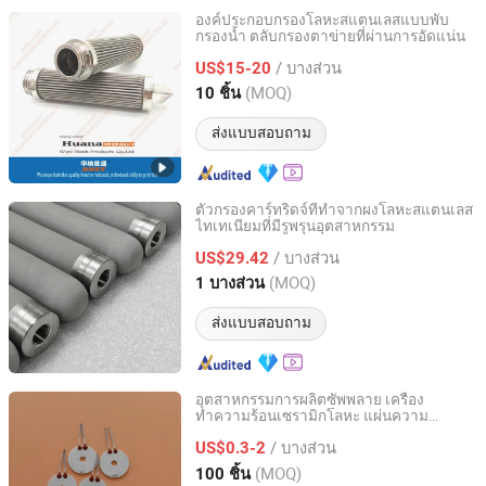
องค์ประกอบกรองโลหะสแตนเลสแบบพับ
กรองน้ำ ตลับกรองตาข่ายที่ผ่านการอัดแน่น
Anping County Huana Wire Mesh Products Co., Ltd.
/ บางส่วน
US$15-20
Hebei, China
อัตราจาก 2023
(MOQ)
10 ชิ้น
ส่งแบบสอบถาม
ตัวกรองคาร์ทริดจ์ที่ทำจากผงโลหะสแตนเลส
ไทเทเนียมที่มีรูพรุนอุตสาหกรรม
Guangzhou Lvyuan Water Purification Equipment Co., Ltd.
/ บางส่วน
US$29.42
Guangdong, China
อัตราจาก 2022
(MOQ)
1 บางส่วน
ส่งแบบสอบถาม
อุตสาหกรรมการผลิตซัพพลาย เครื่อง
ทำความร้อนเซรามิกโลหะ แผ่นความ
Jiangsu Fist Special Ceramic Co., Ltd.
ต้านทานองค์ประกอบการทำความร้อน
/ บางส่วน
US$0.3-2
Jiangsu, China
อัตราจาก 2023
(MOQ)
100 ชิ้น