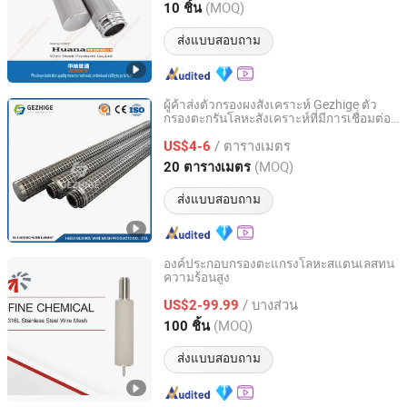
Hebei, China
อัตราจาก 2023
(MOQ)
10 ชิ้น
ส่งแบบสอบถาม
ผู้ค้าส่งตัวกรองผงสังเคราะห์ Gezhige ตัว
กรองตะกรันโลหะสังเคราะห์ที่มีการเชื่อมต่อ
Hebei Gezhige Wire Mesh Products Co., Ltd
แบบเกลียว ประเทศจีน 2um องค์ประกอบตัว
/ ตารางเมตร
กรองตะแกรงสแตนเลสสตีลสังเคราะห์
US$4-6
Hebei, China
อัตราจาก 2022
(MOQ)
20 ตารางเมตร
ส่งแบบสอบถาม
องค์ประกอบกรองตะแกรงโลหะสแตนเลสทน
ความร้อนสูง
CISRI HY&POR TECHNOLOGY CO., LTD.
/ บางส่วน
US$2-99.99
Beijing, China
อัตราจาก 2021
(MOQ)
100 ชิ้น
ส่งแบบสอบถาม