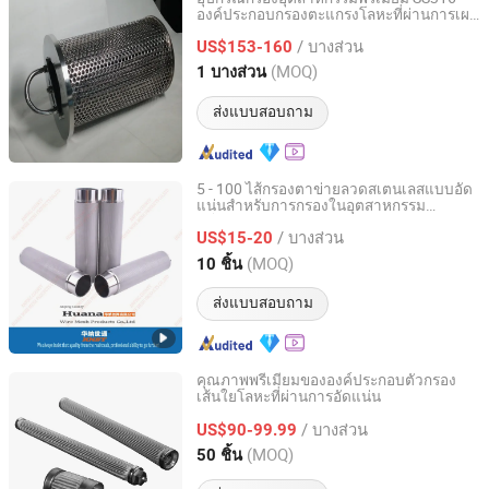
องค์ประกอบกรองตะแกรงโลหะที่ผ่านการเผา
Hebei Yongkun Metal Products Co., Ltd.
ไหม้
/ บางส่วน
US$153-160
Hebei, China
อัตราจาก 2022
(MOQ)
1 บางส่วน
ส่งแบบสอบถาม
5 - 100 ไส้กรองตาข่ายลวดสเตนเลสแบบอัด
แน่นสำหรับการกรองในอุตสาหกรรม
Anping County Huana Wire Mesh Products Co., Ltd.
ปิโตรเคมี
/ บางส่วน
US$15-20
Hebei, China
อัตราจาก 2023
(MOQ)
10 ชิ้น
ส่งแบบสอบถาม
คุณภาพพรีเมียมขององค์ประกอบตัวกรอง
เส้นใยโลหะที่ผ่านการอัดแน่น
CISRI HY&POR TECHNOLOGY CO., LTD.
/ บางส่วน
US$90-99.99
Beijing, China
อัตราจาก 2021
(MOQ)
50 ชิ้น