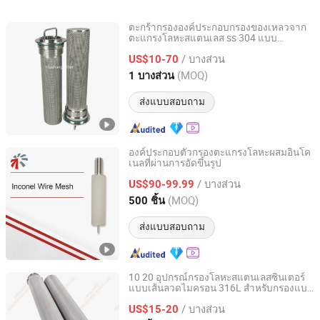
กอบฮีตเตอร์เซรามิกโลหะ
ผ่านการอัดขึ้นรูป
พรุนสำหรับการก
และก๊าซในระดั
ตะกร้ากรององค์ประกอบกรองของเหลวจาก
ตะแกรงโลหะสแตนเลส ss 304 แบบ
Xinxiang City Huahang Filter Co., Ltd.
สังเคราะห์
/ บางส่วน
US$10-70
Henan, China
อัตราจาก 2018
(MOQ)
1 บางส่วน
ส่งแบบสอบถาม
องค์ประกอบตัวกรองตะแกรงโลหะผสมอินโค
เนลที่ผ่านการอัดขึ้นรูป
CISRI HY&POR TECHNOLOGY CO., LTD.
/ บางส่วน
US$90-99.99
Beijing, China
อัตราจาก 2021
(MOQ)
500 ชิ้น
ส่งแบบสอบถาม
10 20 อุปกรณ์กรองโลหะสแตนเลสซินเตอร์
แบบเส้นลวดไมครอน 316L สำหรับกรองแบบ
Anping County Huana Wire Mesh Products Co., Ltd.
เทียน
/ บางส่วน
US$15-20