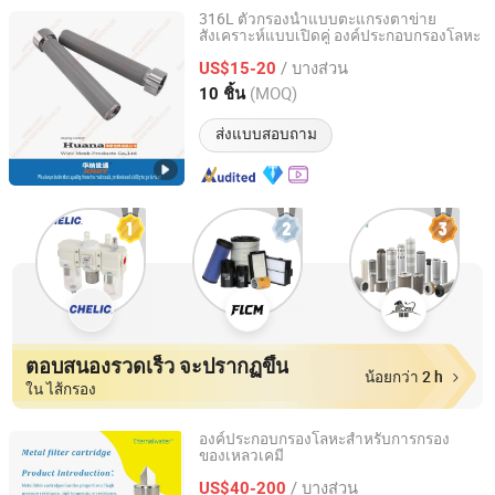
316L ตัวกรองน้ำแบบตะแกรงตาข่าย
สังเคราะห์แบบเปิดคู่ องค์ประกอบกรองโลหะ
Anping County Huana Wire Mesh Products Co., Ltd.
/ บางส่วน
US$15-20
Hebei, China
อัตราจาก 2023
(MOQ)
10 ชิ้น
ส่งแบบสอบถาม
ตอบสนองรวดเร็ว จะปรากฏขึ้น
น้อยกว่า 2 h
ใน ไส้กรอง
องค์ประกอบกรองโลหะสำหรับการกรอง
ของเหลวเคมี
Hangzhou Eternalwater Filtration Equipment Co., Ltd.
/ บางส่วน
US$40-200