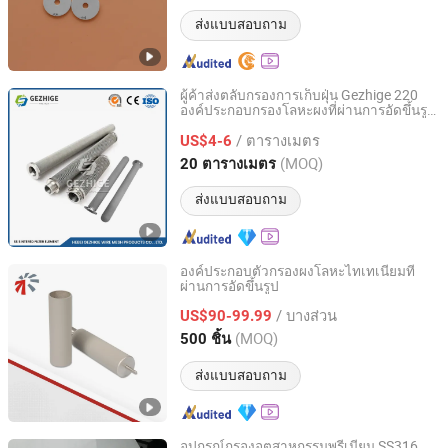
ส่งแบบสอบถาม
ผู้ค้าส่งตลับกรองการเก็บฝุ่น Gezhige 220
องค์ประกอบกรองโลหะผงที่ผ่านการอัดขึ้นรูป
Hebei Gezhige Wire Mesh Products Co., Ltd
ประเทศจีน องค์ประกอบกรองตะแกรงลวดส
/ ตารางเมตร
แตนเลสที่ผ่านการอัดขึ้นรูป
US$4-6
Hebei, China
อัตราจาก 2022
(MOQ)
20 ตารางเมตร
ส่งแบบสอบถาม
องค์ประกอบตัวกรองผงโลหะไทเทเนียมที่
ผ่านการอัดขึ้นรูป
CISRI HY&POR TECHNOLOGY CO., LTD.
/ บางส่วน
US$90-99.99
Beijing, China
อัตราจาก 2021
(MOQ)
500 ชิ้น
ส่งแบบสอบถาม
อุปกรณ์กรองอุตสาหกรรมพรีเมียม SS316