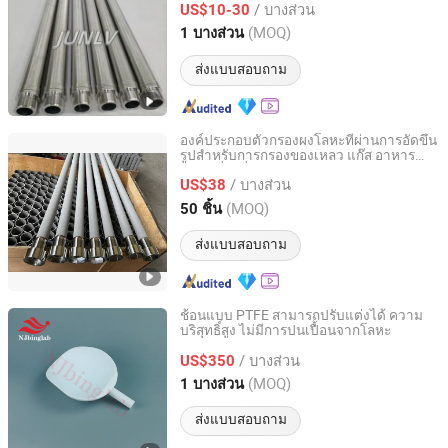
/ บางส่วน
US$10-30
Henan, China
อัตราจาก 2023
(MOQ)
1 บางส่วน
ส่งแบบสอบถาม
องค์ประกอบตัวกรองผงโลหะที่ผ่านการอัดขึ้น
รูปสำหรับการกรองของเหลว แก๊ส อาหาร
Anping County Shanwei Metal Products Co., Ltd
และเครื่องดื่ม
/ บางส่วน
US$38
Hebei, China
อัตราจาก 2023
(MOQ)
50 ชิ้น
ส่งแบบสอบถาม
ช้อนแบบ PTFE สามารถปรับแต่งได้ ความ
บริสุทธิ์สูง ไม่มีการปนเปื้อนจากโลหะ
Nanjing Binzhenghong Instrument Co., Ltd.
/ บางส่วน
US$350
Jiangsu, China
อัตราจาก 2021
(MOQ)
1 บางส่วน
ส่งแบบสอบถาม