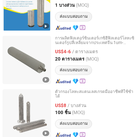
Zhejiang, China
อัตราจาก 2023
(MOQ)
1 บางส่วน
ส่งแบบสอบถาม
การผลิตฟิลเตอร์ซินเตอร์เกซิฮีฟิลเตอร์โลหะซิ
นเตอร์รูปสี่เหลี่ยมจากประเทศจีน 1um-
Hebei Gezhige Wire Mesh Products Co., Ltd
100um ความแม่นยำในการกรองของฟิลเต
/ ตารางเมตร
อร์ซินเตอร์
US$4-6
Hebei, China
อัตราจาก 2022
(MOQ)
20 ตารางเมตร
ส่งแบบสอบถาม
ตัวกรองโลหะสแตนเลสเกรดมืออาชีพที่ใช้ซ้ำ
ได้
Pujiang Haigong Filter Co., Ltd.
/ บางส่วน
US$8
Zhejiang, China
อัตราจาก 2015
(MOQ)
100 ชิ้น
ส่งแบบสอบถาม