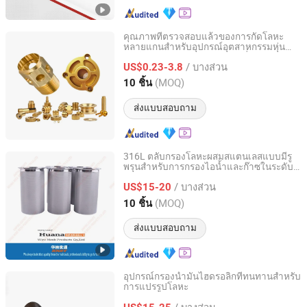
คุณภาพที่ตรวจสอบแล้วของการกัดโลหะ
หลายแกนสำหรับอุปกรณ์อุตสาหกรรมหุ่น
Suzhou Everich Industrial Tech Co., Ltd
ยนต์ทางการแพทย์และอวกาศที่ซับซ้อน
/ บางส่วน
US$0.23-3.8
Jiangsu, China
อัตราจาก 2025
(MOQ)
10 ชิ้น
ส่งแบบสอบถาม
316L ตลับกรองโลหะผสมสแตนเลสแบบมีรู
พรุนสำหรับการกรองไอน้ำและก๊าซในระดับ
Anping County Huana Wire Mesh Products Co., Ltd.
ไมครอน
/ บางส่วน
US$15-20
Hebei, China
อัตราจาก 2023
(MOQ)
10 ชิ้น
ส่งแบบสอบถาม
อุปกรณ์กรองน้ำมันไฮดรอลิกที่ทนทานสำหรับ
การแปรรูปโลหะ
Langfang Qiangshi Filtration Equipment Co., Ltd.
/ บางส่วน