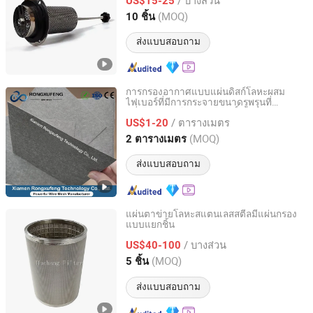
US$15-25
Hebei, China
อัตราจาก 2025
(MOQ)
10 ชิ้น
ส่งแบบสอบถาม
การกรองอากาศแบบแผ่นดิสก์โลหะผสม
ไฟเบอร์ที่มีการกระจายขนาดรูพรุนที่
Xiamen Rongxufeng Technology Co., Ltd.
สม่ำเสมอ ไนโตรเจนบริสุทธิ์ ไทเทเนียม ส
/ ตารางเมตร
แตนเลสไฟเบอร์ฟelt
US$1-20
Fujian, China
อัตราจาก 2026
(MOQ)
2 ตารางเมตร
ส่งแบบสอบถาม
แผ่นตาข่ายโลหะสแตนเลสสตีลมีแผ่นกรอง
แบบแยกชิ้น
Xinxiang City Huahang Filter Co., Ltd.
/ บางส่วน
US$40-100
Henan, China
อัตราจาก 2018
(MOQ)
5 ชิ้น
ส่งแบบสอบถาม