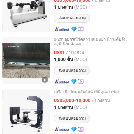
US$5,000-10,000
Shandong, China
อัตราจาก 2023
(MOQ)
1 บางส่วน
ส่งแบบสอบถาม
0-2m
ความแม่นยำ น้ำระดับจีน
อุปกรณ์วัด
อลูมิเนียมอัลลอย
Shanghai Rainbow Industry and Trade Co., Ltd.
/ บางส่วน
US$1
Shanghai, China
อัตราจาก 2020
(MOQ)
1,000 ชิ้น
ส่งแบบสอบถาม
เครื่องมือวัดมุมสัมผัสน้ำที่มีคุณภาพสูง
Jinan Boni Technology Co., Ltd
/ บางส่วน
US$5,000-10,000
(MOQ)
1 บางส่วน
Shandong, China
อัตราจาก 2023
ส่งแบบสอบถาม