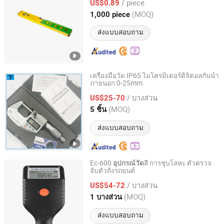
/ piece
US$0.89
(MOQ)
1,000 piece
Zhejiang, China
อัตราจาก 2025
ส่งแบบสอบถาม
เครื่องมือวัด IP65 ไมโครมิเตอร์ดิจิตอลกันน้ำ
ภายนอก 0-25mm
Mitech Metrology Co., Ltd.
/ บางส่วน
US$25-70
Guangdong, China
อัตราจาก 2014
(MOQ)
5 ชิ้น
ส่งแบบสอบถาม
Ec-600
สี การชุบโลหะ ตัวตรวจ
อุปกรณ์วัด
จับตัวถังรถยนต์
Shenzhen Yowexa Measurement Technology Co., Ltd.
/ บางส่วน
US$54-72
Guangdong, China
อัตราจาก 2015
(MOQ)
1 บางส่วน
ส่งแบบสอบถาม