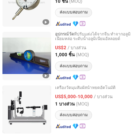
Shaanxi, China
อัตราจาก 2016
(MOQ)
10 ชิ้น
ส่งแบบสอบถาม
ที่ปรับแต่งได้จากจีน ทำจากอลูมิ
อุปกรณ์วัด
เนียมหล่อ ระดับน้ำอลูมิเนียมอัลลอยด์
Shanghai Rainbow Industry and Trade Co., Ltd.
/ บางส่วน
US$2
Shanghai, China
อัตราจาก 2020
(MOQ)
1,000 ชิ้น
ส่งแบบสอบถาม
เครื่องวัดมุมสัมผัสน้ำหยดอัตโนมัติ
Jinan Boni Technology Co., Ltd
/ บางส่วน
US$5,000-10,000
(MOQ)
1 บางส่วน
Shandong, China
อัตราจาก 2023
ส่งแบบสอบถาม