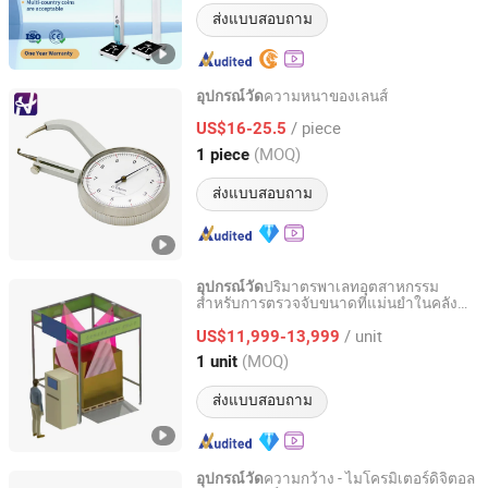
ส่งแบบสอบถาม
ความหนาของเลนส์
อุปกรณ์วัด
KUNSHAN HMC OPTICAL CO., LTD.
/ piece
US$16-25.5
(MOQ)
1 piece
Jiangsu, China
อัตราจาก 2015
ส่งแบบสอบถาม
ปริมาตรพาเลทอุตสาหกรรม
อุปกรณ์วัด
สำหรับการตรวจจับขนาดที่แม่นยำในคลัง
Advanced Logistics Equipment (Shenzhen) Co., Ltd.
สินค้าและการจัดการขนส่ง
/ unit
US$11,999-13,999
Guangdong, China
อัตราจาก 2024
(MOQ)
1 unit
ส่งแบบสอบถาม
ความกว้าง - ไมโครมิเตอร์ดิจิตอล
อุปกรณ์วัด