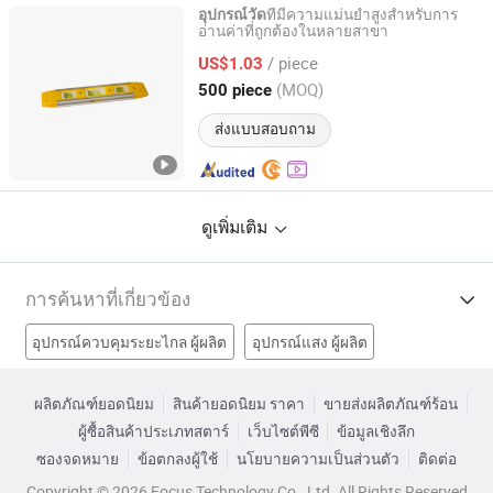
ที่มีความแม่นยำสูงสำหรับการ
อุปกรณ์วัด
อ่านค่าที่ถูกต้องในหลายสาขา
Lanxi Kangfeng Tools and Supplies Factory
/ piece
US$1.03
Zhejiang, China
อัตราจาก 2025
(MOQ)
500 piece
ส่งแบบสอบถาม
ดูเพิ่มเติม
การค้นหาที่เกี่ยวข้อง
อุปกรณ์ควบคุมระยะไกล ผู้ผลิต
อุปกรณ์แสง ผู้ผลิต
เครื่องมือวัด ผู้ผลิต
อุปกรณ์ติดตามตำแหน่งจีพีเอส ผู้ผลิต
ผลิตภัณฑ์ยอดนิยม
สินค้ายอดนิยม ราคา
ขายส่งผลิตภัณฑ์ร้อน
ผู้ซื้อสินค้าประเภทสตาร์
เว็บไซต์พีซี
ข้อมูลเชิงลึก
อุปกรณ์นำทางจีพีเอสโรงงาน
อุปกรณ์วัดระยะโรงงาน
ซองจดหมาย
ข้อตกลงผู้ใช้
นโยบายความเป็นส่วนตัว
ติดต่อ
อุปกรณ์วัดระยะด้วยเลเซอร์โรงงาน
อุปกรณ์ฟ้าผ่าโรงงาน
Copyright © 2026 Focus Technology Co., Ltd. All Rights Reserved