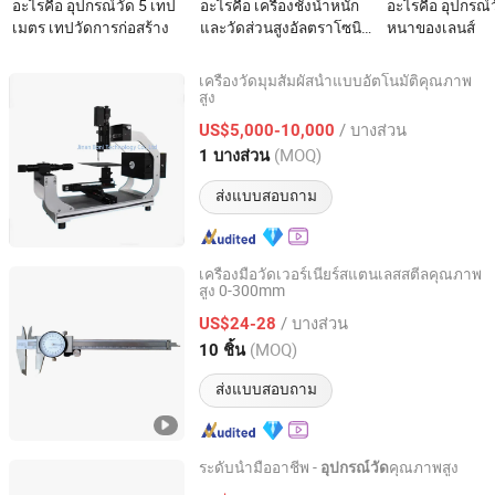
อะไรคือ อุปกรณ์วัด 5 เทป
อะไรคือ เครื่องชั่งน้ำหนัก
อะไรคือ อุปกรณ
เมตร เทปวัดการก่อสร้าง
และวัดส่วนสูงอัลตราโซนิก
หนาของเลนส์
แบบหยอดเหรียญสำหรับ
ร้านขายยา Sh-300g
เครื่องวัดมุมสัมผัสน้ำแบบอัตโนมัติคุณภาพ
สูง
Jinan Boni Technology Co., Ltd
/ บางส่วน
US$5,000-10,000
Shandong, China
อัตราจาก 2023
(MOQ)
1 บางส่วน
ส่งแบบสอบถาม
เครื่องมือวัดเวอร์เนียร์สแตนเลสสตีลคุณภาพ
สูง 0-300mm
Deko Corporation
/ บางส่วน
US$24-28
Shaanxi, China
อัตราจาก 2016
(MOQ)
10 ชิ้น
ส่งแบบสอบถาม
ระดับน้ำมืออาชีพ -
คุณภาพสูง
อุปกรณ์วัด
Lanxi Kangfeng Tools and Supplies Factory