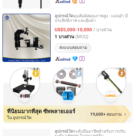
มุมสัมผัสคุณภาพสูง - แม่นยำ มี
อุปกรณ์วัด
ประสิทธิภาพ และคุ้มค่า
Jinan Boni Technology Co., Ltd
/ บางส่วน
US$5,000-10,000
Shandong, China
อัตราจาก 2023
(MOQ)
1 บางส่วน
ส่งแบบสอบถาม
ที่นิยมมากที่สุด ซัพพลายเออร์
19,600+ สอบถาม
ใน อุปกรณ์วัด
ระดับมืออาชีพสำหรับการปรับ
อุปกรณ์วัด
ระดับ I-Beam ในประเทศจีน