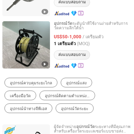
ส่งแบบสอบถาม
ระดับน้ำที่ใช้งานง่ายสำหรับการ
อุปกรณ์วัด
วัดความลึกใต้น้ำ
Chongqing Gold Mechanical & Electrical Equipment Co.,
Ltd.
/ เตรียมตัว
US$50-1,000
(MOQ)
1 เตรียมตัว
Chongqing, China
อัตราจาก 2007
ส่งแบบสอบถาม
อุปกรณ์วัด
เครื่องมือวัดอุณหภูมิร่างกาย
ระบบวัดด้วยวิดีโอ
เครื่องมือวัดและชั่งน้ำหนักอื่นๆ
เกจวัด
เครื่องชั่งน้ำหนักตัว
ผู้จัดจำหน่าย
ระยะทางที่มีคุณภาพ
อุปกรณ์วัด
สำหรับเครื่องวัดระยะเลเซอร์แบบขายส่ง
Nantong Perfect Trade Company Limited