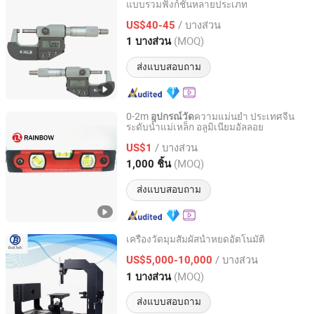
แบบรวมฟังก์ชันหลายประเภท
Tianjin Chenhui International Trade Co., Ltd.
/ บางส่วน
US$40-45
Tianjin, China
อัตราจาก 2025
(MOQ)
1 บางส่วน
ส่งแบบสอบถาม
0-2m
ความแม่นยำ ประเทศจีน
อุปกรณ์วัด
ระดับน้ำแม่เหล็ก อลูมิเนียมอัลลอย
Shanghai Rainbow Industry and Trade Co., Ltd.
/ บางส่วน
US$1
Shanghai, China
อัตราจาก 2020
(MOQ)
1,000 ชิ้น
ส่งแบบสอบถาม
เครื่องวัดมุมสัมผัสน้ำหยดอัตโนมัติ
Jinan Boni Technology Co., Ltd
/ บางส่วน
US$5,000-10,000
(MOQ)
1 บางส่วน
Shandong, China
อัตราจาก 2023
ส่งแบบสอบถาม