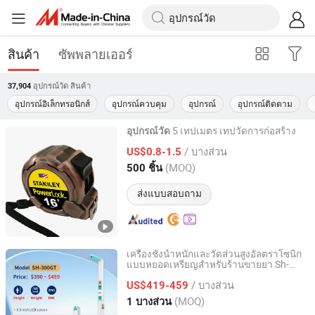
สินค้า
ซัพพลายเออร์
อุปกรณ์วัด
สินค้า
37,904
อุปกรณ์อิเล็กทรอนิกส์
อุปกรณ์ควบคุม
อุปกรณ์
อุปกรณ์ติดตาม
5 เทปเมตร เทปวัดการก่อสร้าง
อุปกรณ์วัด
Shang Qiu Feng Li Measuring Tools Co., Ltd
/ บางส่วน
US$0.8-1.5
(MOQ)
500 ชิ้น
Henan, China
อัตราจาก 2025
ส่งแบบสอบถาม
เครื่องชั่งน้ำหนักและวัดส่วนสูงอัลตราโซนิก
แบบหยอดเหรียญสำหรับร้านขายยา Sh-
Zhengzhou Shanghe Electronic Technology Co., Ltd.
300g
/ บางส่วน
US$419-459
Henan, China
อัตราจาก 2022
(MOQ)
1 บางส่วน