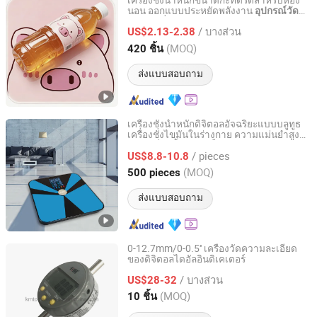
เครื่องชั่งน้ำหนักขนาดกะทัดรัดสำหรับห้อง
นอน ออกแบบประหยัดพลังงาน
อุปกรณ์วัด
GOOD SELLER CO., LTD
ร่างกายที่แม่นยำ
/ บางส่วน
US$2.13-2.38
Zhejiang, China
อัตราจาก 2010
(MOQ)
420 ชิ้น
ส่งแบบสอบถาม
เครื่องชั่งน้ำหนักดิจิตอลอัจฉริยะแบบบลูทูธ
เครื่องชั่งไขมันในร่างกาย ความแม่นยำสูง
Hangzhou Zheben Import And Export Co., Ltd.
น้ำหนักอิเล็กทรอนิกส์
อุปกรณ์วัด
/ pieces
US$8.8-10.8
Zhejiang, China
อัตราจาก 2025
(MOQ)
500 pieces
ส่งแบบสอบถาม
0-12.7mm/0-0.5'' เครื่องวัดความละเอียด
ของดิจิตอลไดอัลอินดิเคเตอร์
Deko Corporation
/ บางส่วน
US$28-32
Shaanxi, China
อัตราจาก 2016
(MOQ)
10 ชิ้น