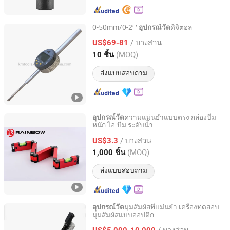
0-50mm/0-2′ ′
ดิจิตอล
อุปกรณ์วัด
Deko Corporation
/ บางส่วน
US$69-81
(MOQ)
10 ชิ้น
Shaanxi, China
อัตราจาก 2016
ส่งแบบสอบถาม
ความแม่นยำแบบตรง กล่องบีม
อุปกรณ์วัด
หนัก ไอ-บีม ระดับน้ำ
Shanghai Rainbow Industry and Trade Co., Ltd.
/ บางส่วน
US$3.3
Shanghai, China
อัตราจาก 2020
(MOQ)
1,000 ชิ้น
ส่งแบบสอบถาม
มุมสัมผัสที่แม่นยำ เครื่องทดสอบ
อุปกรณ์วัด
มุมสัมผัสแบบออปติก
Jinan Boni Technology Co., Ltd
/ บางส่วน