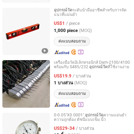
ระดับน้ำมืออาชีพสำหรับการจัด
อุปกรณ์วัด
แนวที่แม่นยำ
Lanxi Kangfeng Tools and Supplies Factory
/ piece
US$1
Zhejiang, China
อัตราจาก 2025
(MOQ)
1,000 piece
ส่งแบบสอบถาม
เครื่องมือวัดอิเล็กทรอนิกส์ Dam-2100/4100
พร้อมกับ S485/232
ที่ใช้งานง่าย
อุปกรณ์วัด
Dongguan SYS Industrial Co., Ltd.
/ บางส่วน
US$19.9
Guangdong, China
อัตราจาก 2020
(MOQ)
1 บางส่วน
ส่งแบบสอบถาม
0-0.05"X0.0001"
ความแม่นยำ
อุปกรณ์วัด
ความถูกต้อง ดัชนีแบบเข็ม นิ้ว
Deko Corporation
/ บางส่วน
US$29-34