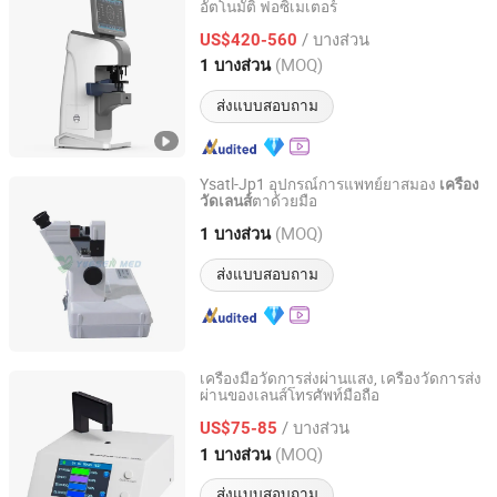
อัตโนมัติ ฟอซิเมเตอร์
Healicom Medical Equipment Co., Ltd.
/ บางส่วน
US$420-560
Jiangsu, China
อัตราจาก 2011
(MOQ)
1 บางส่วน
ส่งแบบสอบถาม
Ysatl-Jp1 อุปกรณ์การแพทย์ยาสมอง
เครื่อง
ตาด้วยมือ
วัดเลนส์
Guangzhou Ysenmed Equipment Co., Ltd.
(MOQ)
1 บางส่วน
Guangdong, China
อัตราจาก 2021
ส่งแบบสอบถาม
เครื่องมือวัดการส่งผ่านแสง, เครื่องวัดการส่ง
ผ่านของเลนส์โทรศัพท์มือถือ
Nanjing Long Medical Technology Co., Ltd.
/ บางส่วน
US$75-85
Jiangsu, China
อัตราจาก 2023
(MOQ)
1 บางส่วน
ส่งแบบสอบถาม