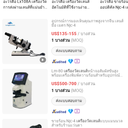
อะไรคือ Lx108A เครื่องวัด
อะไรคือ เครื่องวัดเลนส์
อะไรคือ ขายร้อน
การส่งผ่านเลนส์ที่แม่นยำ
อัตโนมัติที่ใช้งานง่าย
ออปติคัล Njc-4 เค
สำหรับการวัดในห้องปฏิบัติ
สำหรับนักตรวจสายตาและ
เลนส์ออปติคัล
การที่ถูกต้อง
ช่างเทคนิค
อุปกรณ์การมองเห็นคุณภาพสูงจากจีน เลนส์
มือ เมตร Njc-4
Nanjing Long Medical Technology Co., Ltd.
/ บางส่วน
US$135-155
Jiangsu, China
อัตราจาก 2023
(MOQ)
1 บางส่วน
ส่งแบบสอบถาม
Lm-80
หน้าจอสัมผัสขั้นสูง
เครื่องวัดเลนส์
พร้อมเครื่องพิมพ์ความร้อนสำหรับอุปกรณ์
Perlong Medical Equipment Co., Ltd.
การแพทย์ตา
/ บางส่วน
US$500-700
Jiangsu, China
อัตราจาก 2009
(MOQ)
1 บางส่วน
ส่งแบบสอบถาม
ขายร้อน Njc-4
แบบแมนนวล
เครื่องวัดเลนส์
สำหรับร้านแว่นตา
Chongqing Vision Star Optical Co., Ltd.