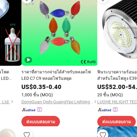
าวโพด
ราคาที่สามารถจ่ายได้สำหรับหลอดไฟ
ฟินระบายความร้อนอะลู
 LED
LED C7 C9 หลอดไฟวันหยุด
สำหรับโคมไฟสูง E3
HPS/Mhl ใน
LED
US$
0.35
-
0.40
US$
52.00
-
54
1,000 ชิ้น
(MOQ)
20 ชิ้น
(MOQ)
, Ltd.
DongGuan Qishi GuangYao Lighting Factory
ส่งแบบสอบถาม
ส่งแบบสอบถาม