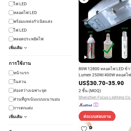
ไฟ LED
หลอดไฟ LED
พร้อมแหล่งกำเนิดแสง
ไฟ LED
หลอดประหยัดไฟ
เพิ่มเติม
การใช้งาน
80W 12800 หลอดไฟ LED ข้
หน้าแรก
Lumen 250W/400W หลอดไฟ
ข้าวโพดสำหรับเปลี่ยน HID/
ในสวน
US$
30.70
-
35.90
เวิร์กช็อป
ส่องสว่างเฉพาะจุด
2 ชิ้น
(MOQ)
Shenzhen Focus Lighting Co.
ส่วนที่ถูกเน้นแบบแนวนอน
การตกแต่ง
ส่งแบบสอบถาม
เพิ่มเติม