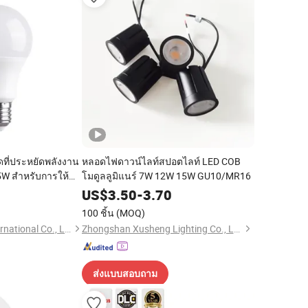
ที่ประหยัดพลังงาน
หลอดไฟดาวน์ไลท์สปอตไลท์ LED COB
W สำหรับการให้
โมดูลลูมิแนร์ 7W 12W 15W GU10/MR16
็นมิตรกับสิ่ง
0
US$
3.50
-
3.70
100 ชิ้น
(MOQ)
Changzhou DNA International Co., Ltd
Zhongshan Xusheng Lighting Co., Ltd.
ส่งแบบสอบถาม