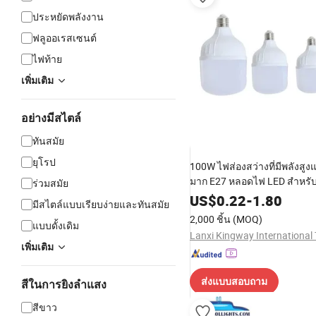
ประหยัดพลังงาน
ฟลูออเรสเซนต์
ไฟท้าย
เพิ่มเติม
อย่างมีสไตล์
ทันสมัย
ยุโรป
100W ไฟส่องสว่างที่มีพลังสูง
มาก E27 หลอดไฟ LED สำหรั
ร่วมสมัย
US$
0.22
-
1.80
มีสไตล์แบบเรียบง่ายและทันสมัย
2,000 ชิ้น
(MOQ)
แบบดั้งเดิม
เพิ่มเติม
ส่งแบบสอบถาม
สีในการยิงลำแสง
สีขาว