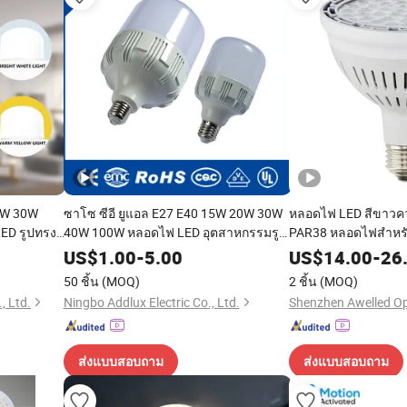
0W 30W
ซาโซ ซีอี ยูแอล E27 E40 15W 20W 30W
หลอดไฟ LED สีขาวควา
ED รูปทรง
40W 100W หลอดไฟ LED อุตสาหกรรมรูป
PAR38 หลอดไฟสำหร
ตัว T ที่ทรงพลัง ผลิตในประเทศจีน สำหรับ
US$
1.00
-
5.00
US$
14.00
-
26
การให้แสงสว่างภายในบ้านและธุรกิจ
50 ชิ้น
(MOQ)
2 ชิ้น
(MOQ)
, Ltd.
Ningbo Addlux Electric Co., Ltd.
ส่งแบบสอบถาม
ส่งแบบสอบถาม