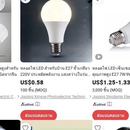
พสูงสำหรับ
หลอดไฟ LED สำหรับบ้าน E27 ขั้วเกลียว
หลอดไฟ LED เซ็นเซอร
นิดจากจีน
220V ประหยัดพลังงาน แสงสว่างในร่ม
คุณภาพสูง E27 7W 9
ปกป้องสายตา ปราศจากการกระพริบ
โรงงานในประเทศจี
US$
0.58
US$
1.25
-
1.3
แหล่งแสงสีเหลืองอุ่นและขาว
100 ชิ้น
(MOQ)
3,000 ชิ้น
(MOQ)
Suzhou Zhongyifeng Photoelectric Co., Ltd.
Jiaxing Xinyue Photoelectric Technology Co., Ltd.
ส่งแบบสอบถาม
ส่งแบบสอบถาม