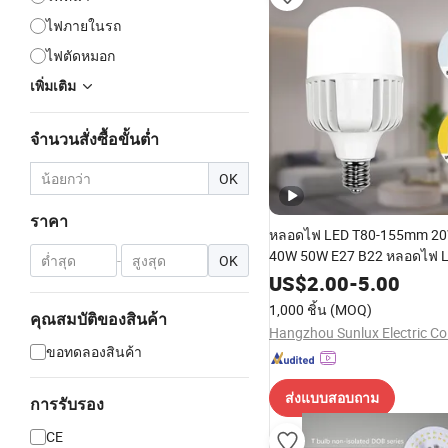
ไฟภายในรถ
ไฟตัดหมอก
เพิ่มเติม
จำนวนสั่งซื้อขั้นต่ำ
OK
ราคา
หลอดไฟ LED T80-155mm 2
40W 50W E27 B22 หลอดไฟ L
-
OK
คอลัมน์ T พลังสูง
US$
2.00
-
5.00
1,000 ชิ้น
(MOQ)
คุณสมบัติของสินค้า
Hangzhou Sunlux Electric Co.
ขอทดลองสินค้า
ส่งแบบสอบถาม
การรับรอง
CE