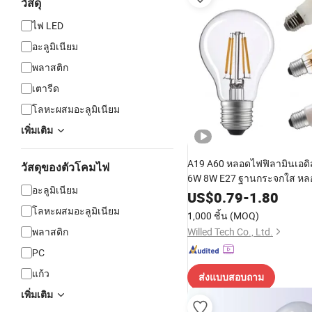
วัสดุ
ไฟ LED
อะลูมิเนียม
พลาสติก
เตารีด
โลหะผสมอะลูมิเนียม
เพิ่มเติม
A19 A60 หลอดไฟฟิลามินเอดิ
วัสดุของตัวโคมไฟ
6W 8W E27 ฐานกระจกใส หล
อะลูมิเนียม
คริสตัลสมัยใหม่ สำหรับตกแต่งท
US$
0.79
-
1.80
ประหยัดพลังงาน สายไฟตกแต
โลหะผสมอะลูมิเนียม
1,000 ชิ้น
(MOQ)
พลาสติก
Willed Tech Co., Ltd.
PC
แก้ว
ส่งแบบสอบถาม
เพิ่มเติม