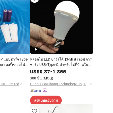
 แบบชาร์จ Type-
หลอดไฟ LED ชาร์จได้, [3-5h สำรอง] การ
 แบตเตอรี่หลอดไฟ
ชาร์จ USB/Type-C, สำหรับใช้ที่บ้านใน
 15W E27b22
กรณีไฟฟ้าดับ ตั้งแคมป์ ตกปลา เรือ
9
US$
0.37
-
1.855
300 ชิ้น
(MOQ)
Co., Limited
Hubei LiBaiChang Technology Co., Ltd.
ส่งแบบสอบถาม