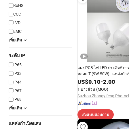
RoHS
CCC
LVD
EMC
เพิ่มเติม
ระดับ IP
IP65
แผง PCB ไฟ LED ประสิทธิภา
IP33
หลอด T (9W-50W) - แหล่งกำเ
US$
0.10
-
2.00
IP44
1 บางส่วน
(MOQ)
IP67
IP68
เพิ่มเติม
ส่งแบบสอบถาม
แหล่งกำเนิดแสง