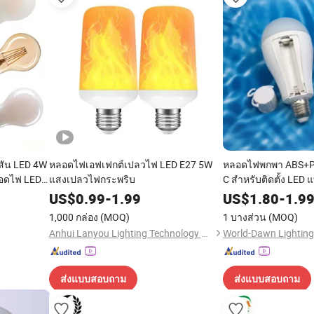
สัน LED 4W
หลอดไฟเอฟเฟกต์เปลวไฟ LED E27 5W
หลอดไฟพกพา ABS+PP
อดไฟ LED
แสงเปลวไฟกระพริบ
C สำหรับติดตั้ง LED
ี่อยู่อาศัย
ฉุกเฉิน AC85V-265V
US$
0.99
-
1.99
US$
1.80
-
1.9
่ง
1,000 กล่อง
(MOQ)
1 บางส่วน
(MOQ)
Anhui Lanyou Lighting Technology Co., Ltd.
World-Dawn Lighting 
ส่งแบบสอบถาม
ส่งแบบสอบถาม