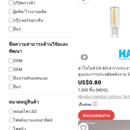
บริษัทการค้า
ผู้ผลิต/โรงงานผลิต
กรุ๊ป คอร์ปอเรชั่น
อื่นๆ
ขีดความสามารถด้านวิจัยและ
พัฒนา
ODM
ฮาโลไลท์ G9 4014 การกระจ
OEM
สูงและการประหยัดพลังงาน 5
มีแบรนด์ของตนเอง
3.3W หลอดไฟ LED
US$
0.80
อื่นๆ
1,000 ชิ้น
(MOQ)
หมวดหมู่สินค้า
หลอดไฟ LED
ส่งแบบสอบถาม
ไฟพลังงานแสงอาทิตย์
ไฟหน้า