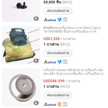
Guangdong, China
อัตราจาก 2026
(MOQ)
20,000 ชิ้น
ส่งแบบสอบถาม
ของเครื่องอัดอากาศ Atlas Copco
ส่วนหัว
1616834880 ชิ้นส่วนเครื่องอัดอากาศ
WUHAN YOUNBER TECHNOLOGY CO., LTD
อุตสาหกรรม
/ บางส่วน
US$1,200
Hubei, China
อัตราจาก 2025
(MOQ)
1 บางส่วน
ส่งแบบสอบถาม
เครื่องทำเม็ดพลาสติกหัวตาย เครื่องทำเม็ด
พลาสติก หัวตายแบบชิ้นเดียว เครื่องมือการ
Nanjing Xinya Machinery Co., Ltd.
ทำเม็ดใต้น้ำ ชิ้นส่วนสำรองการทำเม็ดใต้น้ำ
/ บางส่วน
US$588-599
Jiangsu, China
อัตราจาก 2023
(MOQ)
1 บางส่วน
ส่งแบบสอบถาม