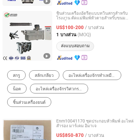
ชิ้นส่วนเครื่องอัดรีดแบบทวินสกรูสำหรับ
โรงงาน ตัดแม่พิมพ์หัวตายสำหรับขนม
Jinan Linyang Machinery Co., Ltd.
ขบเคี้ยวพัฟ
/ บางส่วน
US$100-200
Shandong, China
อัตราจาก 2023
(MOQ)
1 บางส่วน
ส่งแบบสอบถาม
สกรู
สลักเกลียว
อะไหล่เครื่องจักรทำเหมือง
น็อต
อะไหล่เครื่องจักรวิศวกรรมและการก่อสร้าง
ชิ้นส่วนเครื่องยนต์
Enm10041170 ชุดประกอบหัวพิมพ์ อะไหล่
สำรอง มาร์เคม อิมาเจ
Hangzhou Codewel New Material Co., Ltd.
/ บางส่วน
US$850-870