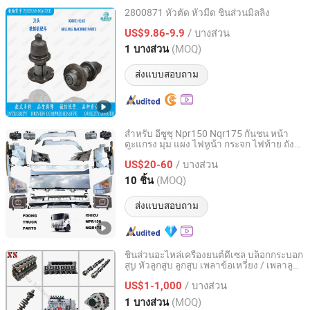
2800871 หัวตัด หัวมีด ชิ้นส่วนมิลลิ่ง
Zhihan Maoze International Trade (Jinan) Co., Ltd.
/ บางส่วน
US$9.86-9.9
(MOQ)
1 บางส่วน
Shandong, China
อัตราจาก 2025
ส่งแบบสอบถาม
สำหรับ อีซูซุ Npr150 Nqr175 กันชน หน้า
ตะแกรง มุม แผง ไฟหน้า กระจก ไฟท้าย ถัง
Guangzhou FDong Auto Parts Co., Ltd.
ขั้นบันได รถบรรทุก ชิ้นส่วนตัวถัง สำรอง
/ บางส่วน
US$20-60
Guangdong, China
อัตราจาก 2021
(MOQ)
10 ชิ้น
ส่งแบบสอบถาม
ชิ้นส่วนอะไหล่เครื่องยนต์ดีเซล บล็อกกระบอก
สูบ หัวลูกสูบ ลูกสูบ เพลาข้อเหวี่ยง / เพลาลูก
Xiangyang Xinsheng Power Technology Co., Ltd.
เบี้ยว / ก้านสูบ ของคัมมินส์
/ บางส่วน
US$1-1,000
Hubei, China
อัตราจาก 2017
(MOQ)
1 บางส่วน