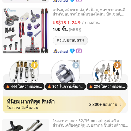
แปรงดูดฝุ่นขายส่ง, หัวม็อบ, ท่อขยายแทนที่
สำหรับอุปกรณ์ดูดฝุ่นของไดสัน, บิสเซลล์,
Nanjing Blue Sky Filter Co., Ltd.
บอช, ดรีม, ฟิลิปส์, เคนมอร์
/ บางส่วน
US$18.1-24.9
Jiangsu, China
อัตราจาก 2014
(MOQ)
100 ชิ้น
ส่งแบบสอบถาม
444 ในความต้องการ
304 ในความต้องการ
234 ในความต้องการ
ที่นิยมมากที่สุด สินค้า
3,300+ สอบถาม
ใน การกลึงชิ้นส่วน
โรงงานขายส่ง 32/35mm อุปกรณ์เสริม
สำหรับเครื่องดูดฝุ่นแบบสากล ชิ้นส่วนสำรอง
Jiaxing Youchuang Electrical Accessories Co, Ltd.
หัวแปรง ท่อ ชุดเครื่องมือ อุปกรณ์เสริม