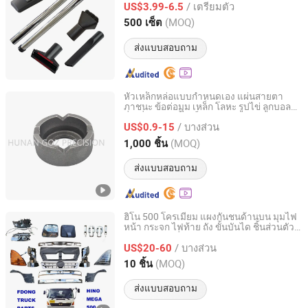
/ เตรียมตัว
US$3.99-6.5
Zhejiang, China
อัตราจาก 2026
(MOQ)
500 เซ็ต
ส่งแบบสอบถาม
หัวเหล็กหล่อแบบกำหนดเอง แผ่นสายตา
ภาชนะ ข้อต่อมุม เหล็ก โลหะ รูปไข่ ลูกบอล
Hunan Gaozhi Precision Machinery Co., Ltd.
สี่เหลี่ยม ยาว สั้น เล็ก น้อย ใหญ่ ห่วง ชาม
/ บางส่วน
กระบอก ชิ้นส่วนการตีร้อน
US$0.9-15
Hunan, China
อัตราจาก 2020
(MOQ)
1,000 ชิ้น
ส่งแบบสอบถาม
ฮิโน 500 โครเมียม แผงกันชนด้านบน มุมไฟ
หน้า กระจก ไฟท้าย ถัง ขั้นบันได ชิ้นส่วนตัว
Guangzhou FDong Auto Parts Co., Ltd.
ถังรถบรรทุกญี่ปุ่น
/ บางส่วน
US$20-60
Guangdong, China
อัตราจาก 2021
(MOQ)
10 ชิ้น
ส่งแบบสอบถาม