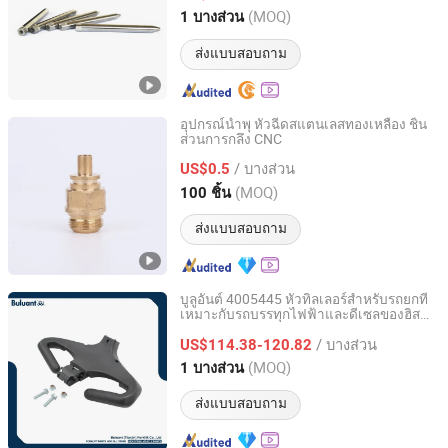
Shanghai, China
อัตราจาก 2024
(MOQ)
1 บางส่วน
ส่งแบบสอบถาม
อุปกรณ์น้ำพุ หัวฉีดสแตนเลสทองเหลือง ชิ้น
ส่วนการกลึง CNC
Ningbo Yinzhou Junhui Communication Equipment Co.,
Ltd.
/ บางส่วน
US$0.5
(MOQ)
100 ชิ้น
Zhejiang, China
อัตราจาก 2025
ส่งแบบสอบถาม
บูลูอันต์ 4005445 หัวทิลเลอร์สำหรับรถยกที่
เหมาะกับรถบรรทุกไฟฟ้าและดีเซลของฮิส
Buluant (Tianjin) Forklift Co., Ltd.
เตอร์
/ บางส่วน
US$114.38-120.82
Tianjin, China
อัตราจาก 2025
(MOQ)
1 บางส่วน
ส่งแบบสอบถาม