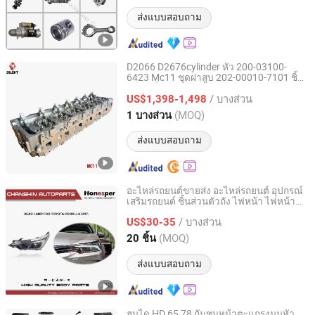
ส่งแบบสอบถาม
D2066 D2676cylinder หัว 200-03100-
6423 Mc11 ชุดฝาสูบ 202-00010-7101 ชิ้น
Hangzhou Silekt Import&Export Co., Ltd
ส่วนเครื่องยนต์อัตโนมัติสำหรับฝาสูบ
/ บางส่วน
เครื่องยนต์ ชิ้นส่วนเครื่องยนต์
US$1,398-1,498
Zhejiang, China
อัตราจาก 2023
(MOQ)
1 บางส่วน
ส่งแบบสอบถาม
อะไหล่รถยนต์ขายส่ง อะไหล่รถยนต์ อุปกรณ์
เสริมรถยนต์ ชิ้นส่วนตัวถัง ไฟหน้า ไฟหน้า
Chengdu Chanshin Trade Co., Ltd.
สำหรับโตโยต้า โคโรลล่า 2017-2019
/ บางส่วน
81130-02r60 81150-02r60
US$30-35
Sichuan, China
อัตราจาก 2022
(MOQ)
20 ชิ้น
ส่งแบบสอบถาม
ฮุนได HD 65 78 กันชนหน้าตะแกรงมุมหัว