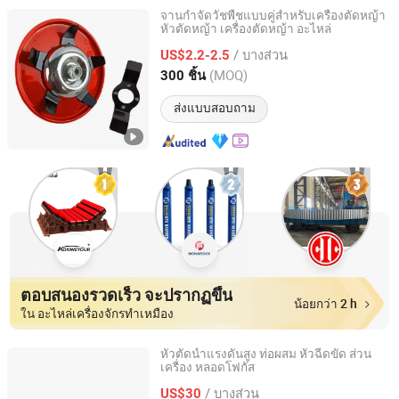
จานกำจัดวัชพืชแบบคู่สำหรับเครื่องตัดหญ้า
หัวตัดหญ้า เครื่องตัดหญ้า อะไหล่
Hangzhou Raja Machinery Co., Ltd.
/ บางส่วน
US$2.2-2.5
Zhejiang, China
อัตราจาก 2022
(MOQ)
300 ชิ้น
ส่งแบบสอบถาม
ตอบสนองรวดเร็ว จะปรากฏขึ้น
น้อยกว่า 2 h
ใน อะไหล่เครื่องจักรทำเหมือง
หัวตัดน้ำแรงดันสูง ท่อผสม หัวฉีดขัด ส่วน
เครื่อง หลอดโฟกัส
Shanghai Zaiguan Machinery Technology Co., Ltd.
/ บางส่วน
US$30