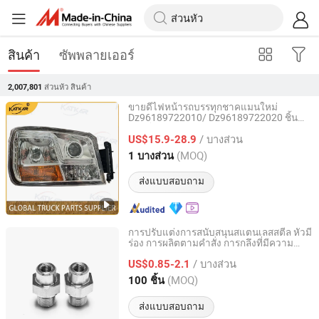
สินค้า
ซัพพลายเออร์
ส่วนหัว
สินค้า
2,007,801
ขายดีไฟหน้ารถบรรทุกชาคแมนใหม่
Dz96189722010/ Dz96189722020 ชิ้น
Shandong Zhida International Trade Co., Ltd.
ส่วนโมเดล HOWO และ FL ไฟขวาและซ้าย
/ บางส่วน
สำหรับขาย
US$15.9-28.9
Shandong, China
อัตราจาก 2026
(MOQ)
1 บางส่วน
ส่งแบบสอบถาม
การปรับแต่งการสนับสนุนสแตนเลสสตีล หัวมี
ร่อง การผลิตตามคำสั่ง การกลึงที่มีความ
Wuxi Ingks Metal Parts Co., Ltd.
แม่นยำ
/ บางส่วน
US$0.85-2.1
Jiangsu, China
อัตราจาก 2022
(MOQ)
100 ชิ้น
ส่งแบบสอบถาม