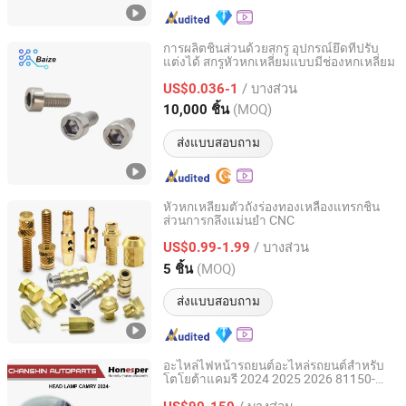
การผลิตชิ้นส่วนด้วยสกรู อุปกรณ์ยึดที่ปรับ
แต่งได้ สกรูหัวหกเหลี่ยมแบบมีช่องหกเหลี่ยม
Guangdong Baize High Technology Co., Ltd.
/ บางส่วน
US$0.036-1
Guangdong, China
อัตราจาก 2022
(MOQ)
10,000 ชิ้น
ส่งแบบสอบถาม
หัวหกเหลี่ยมตัวถังร่องทองเหลืองแทรกชิ้น
ส่วนการกลึงแม่นยำ CNC
Wuxi Ingks Metal Parts Co., Ltd.
/ บางส่วน
US$0.99-1.99
Jiangsu, China
อัตราจาก 2022
(MOQ)
5 ชิ้น
ส่งแบบสอบถาม
อะไหล่ไฟหน้ารถยนต์อะไหล่รถยนต์สำหรับ
โตโยต้าแคมรี 2024 2025 2026 81150-
Chengdu Chanshin Trade Co., Ltd.
Aq040 81110-Aq040 Axva80 Axvh80
/ บางส่วน