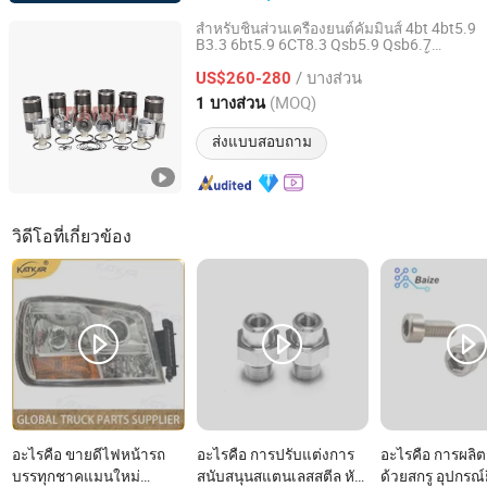
สำหรับชิ้นส่วนเครื่องยนต์คัมมินส์ 4bt 4bt5.9
B3.3 6bt5.9 6CT8.3 Qsb5.9 Qsb6.7
Guangzhou Tunway Heavy Machinery Co., Ltd.
Qsm11 Nt855 Nh220 ชุดซ่อมแซมชิ้นส่วน
/ บางส่วน
ซ่อมแซมชุดโอเวอร์ฮอล์ ปะเก็น หัว ลูกสูบ
US$260-280
กระบอกสูบ
Guangdong, China
อัตราจาก 2025
(MOQ)
1 บางส่วน
ส่งแบบสอบถาม
วิดีโอที่เกี่ยวข้อง
อะไรคือ ขายดีไฟหน้ารถ
อะไรคือ การปรับแต่งการ
อะไรคือ การผลิตช
บรรทุกชาคแมนใหม่
สนับสนุนสแตนเลสสตีล หัว
ด้วยสกรู อุปกรณ์ย