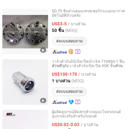
Dz96189722010/
มีร่อง การผลิตตามคำสั่ง
แต่งได้ สกรูหัวห
Dz96189722020 ชิ้นส่วน
การกลึงที่มีความแม่นยำ
แบบมีช่องหกเหลี
SD 7h ชิ้นส่วนคอมเพรสเซอร์กระบอกอากาศ
โมเดล HOWO และ FL ไฟ
อัตโนมัติส่วนหลัง
Hangzhou Halomount Automotive Components Co.,Ltd.
ขวาและซ้ายสำหรับขาย
/ บางส่วน
US$3-5
Zhejiang, China
อัตราจาก 2019
(MOQ)
50 ชิ้น
ส่งแบบสอบถาม
วาล์วตัวถังมินิเปิด/ปิดน้ำเจ็ท 710866-1 ชิ้น
ตัดวาล์วตัวถังเปิด/ปิด 60K ชิ้น
ส่วนหัว
ส่วน
Foshan HaiRan Machinery And Equipment Co.Ltd
ตัดน้ำเจ็ทวาล์วตัวถังมินิเปิด/ปิด
หัว
/ บางส่วน
US$100-170
Guangdong, China
อัตราจาก 2021
(MOQ)
1 บางส่วน
ส่งแบบสอบถาม
ผู้ผลิตอุปกรณ์ยึดสกรูหัวกลมอะไหล่รถยนต์
อุปกรณ์เสริมสำหรับรถยนต์
Guangzhou Zhongbiao Automotive Technology Co., Ltd.
/ บางส่วน
US$0.02-0.03