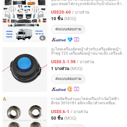
แผง หลอดไฟกระจกหลังถังเก็บน้ำมันจะเข้าสู่
Guangzhou FDong Auto Parts Co., Ltd.
ขั้นตอนการผลิตชิ้นส่วนตัวถังสำรองสำหรับ
/ บางส่วน
รถบรรทุก
US$20-60
Guangdong, China
อัตราจาก 2021
(MOQ)
10 ชิ้น
ส่งแบบสอบถาม
อะไหล่เครื่องตัดหญ้าสำหรับเครื่องตัดหญ้า
ก๊าซฮู T25 เครื่องตัดหญ้าขนาดเล็ก เครื่องตัด
Jinhua YIKE International Trade Co., Ltd
หญ้าสำหรับสวน
/ บางส่วน
US$0.5-1.98
Zhejiang, China
อัตราจาก 2025
(MOQ)
1 บางส่วน
ส่งแบบสอบถาม
การผลิตชิ้นส่วนอะไหล่เครื่องกำเนิดไฟฟ้า
ดีเซล 3016181 สลักเกลียวหัวหกเหลี่ยม
Hubei Junvoch Industrial & Trade Co., Ltd.
/ บางส่วน
US$0.6-1
Hubei, China
อัตราจาก 2018
(MOQ)
50 ชิ้น