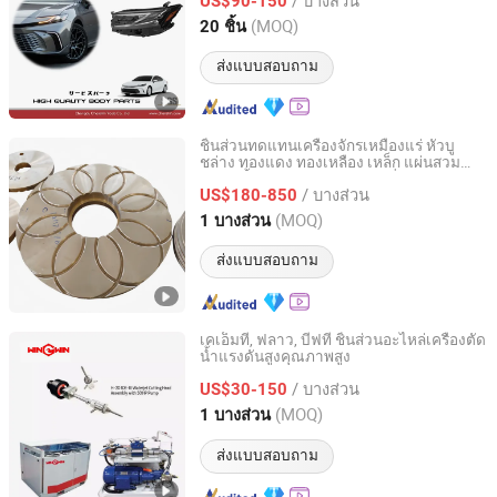
US$90-150
Sichuan, China
อัตราจาก 2022
(MOQ)
20 ชิ้น
ส่งแบบสอบถาม
ชิ้นส่วนทดแทนเครื่องจักรเหมืองแร่ หัวบู
ชล่าง ทองแดง ทองเหลือง เหล็ก แผ่นสวม
Nanjing Gloria International Trading Co., Ltd.
ลูกสูบ ชิ้นส่วนสำรองสำหรับเครื่องบดกราม
/ บางส่วน
และกรวย
US$180-850
Jiangsu, China
อัตราจาก 2023
(MOQ)
1 บางส่วน
ส่งแบบสอบถาม
เคเอ็มที, ฟลาว, บีฟที ชิ้นส่วนอะไหล่เครื่องตัด
น้ำแรงดันสูงคุณภาพสูง
Shenyang Win-Win Waterjet Co., Ltd
/ บางส่วน
US$30-150
Liaoning, China
อัตราจาก 2026
(MOQ)
1 บางส่วน
ส่งแบบสอบถาม