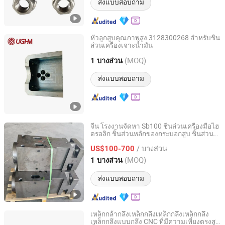
ส่งแบบสอบถาม
หัวลูกสูบคุณภาพสูง 3128300268 สำหรับชิ้น
ส่วนเครื่องเจาะน้ำมัน
ChongQing Ug Heavy Machinery Co., Ltd.
(MOQ)
1 บางส่วน
Chongqing, China
อัตราจาก 2025
ส่งแบบสอบถาม
จีน โรงงานจัดหา Sb100 ชิ้นส่วนเครื่องมือไฮ
ดรอลิก ชิ้นส่วนหลักของกระบอกสูบ ชิ้นส่วน
Maanshan Senchuan Machinery Co., Ltd
สำรอง หัวหน้าด้านหน้า
/ บางส่วน
US$100-700
Anhui, China
อัตราจาก 2025
(MOQ)
1 บางส่วน
ส่งแบบสอบถาม
เหล็กกล้ากลึงเหล็กกลึงเหล็กกลึงเหล็กกลึง
เหล็กกลึงแบบกลึง CNC ที่มีความเที่ยงตรงสูง
Shenzhen Honvision Precision Technology Co., Ltd.