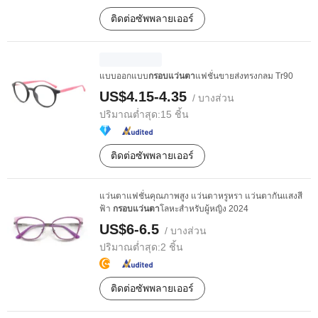
ติดต่อซัพพลายเออร์
แบบออกแบบ
กรอบแว่นตา
แฟชั่นขายส่งทรงกลม Tr90
US$4.15-4.35
/ บางส่วน
ปริมาณต่ำสุด:
15 ชิ้น
ติดต่อซัพพลายเออร์
แว่นตาแฟชั่นคุณภาพสูง แว่นตาหรูหรา แว่นตากันแสงสี
ฟ้า
กรอบแว่นตา
โลหะสำหรับผู้หญิง 2024
US$6-6.5
/ บางส่วน
ปริมาณต่ำสุด:
2 ชิ้น
ติดต่อซัพพลายเออร์