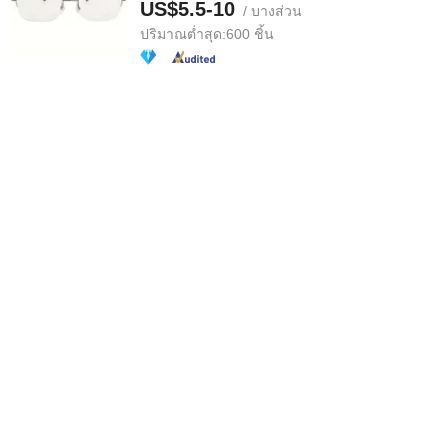
US$5.5-10
/ บางส่วน
ปริมาณต่ำสุด:
600 ชิ้น
ติดต่อซัพพลายเออร์
แว่นตาโลหะกรอบเต็มคุณภาพสูง เคลือบอิเล็กโทรพลาติด
ฟินิชหรูหรา ...
US$6-7
/ PIECE
ปริมาณต่ำสุด:
450 PIECE
ติดต่อซัพพลายเออร์
แว่นตาแฮนด์เมดจากไม้ไผ่พรีเมียมพร้อมกรอบที่มีน้ำหนัก
เบาและสไตล์ทันสมัย
US$10.25-14.25
/ บางส่วน
ปริมาณต่ำสุด:
100 ชิ้น