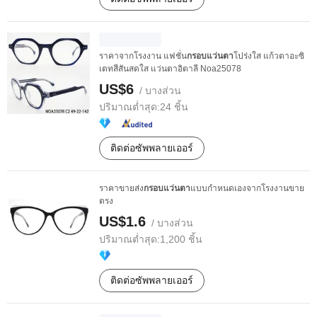
ราคาจากโรงงาน แฟชั่น
กรอบแว่นตา
โปร่งใส แก้วตาอะซิ
เตทสีสันสดใส แว่นตาอิตาลี Noa25078
US$6
/ บางส่วน
ปริมาณต่ำสุด:
24 ชิ้น
ติดต่อซัพพลายเออร์
ราคาขายส่ง
กรอบแว่นตา
แบบกำหนดเองจากโรงงานขาย
ตรง
US$1.6
/ บางส่วน
ปริมาณต่ำสุด:
1,200 ชิ้น
ติดต่อซัพพลายเออร์