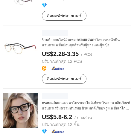
ติดต่อซัพพลายเออร์
ร้านค้าออนไลน์วินเทจ
กรอบแว่นตา
โลหะทรงนักบิน
แว่นตาแฟชั่นย้อนยุคสำหรับผู้ชายและผู้หญิง
US$2.28-3.35
/ PCS
ปริมาณต่ำสุด:
12 PCS
ติดต่อซัพพลายเออร์
กรอบแว่นตา
แมวตาโบราณสไตล์เก๋จากโรงงาน ผลิตภัณฑ์
แว่นตาเสริมความทันสมัย ผิวแมตต์เรียบหรู แฟชั่นเก๋ไก๋ ...
US$5.8-6.2
/ บางส่วน
ปริมาณต่ำสุด:
12 ชิ้น