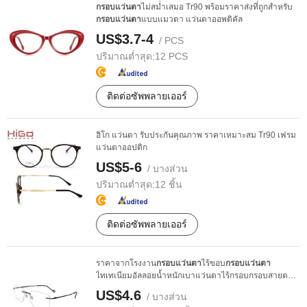
กรอบแว่นตา
ไม่สม่ำเสมอ Tr90 พร้อมราคาส่งที่ถูกสำหรับ
กรอบแว่นตา
แบบแมวตา แว่นตาออพติคัล
US$3.7-4
/ PCS
ปริมาณต่ำสุด:
12 PCS
ติดต่อซัพพลายเออร์
ฮิโก แว่นตา รับประกันคุณภาพ ราคาเหมาะสม Tr90 เฟรม
แว่นตาออปติก
US$5-6
/ บางส่วน
ปริมาณต่ำสุด:
12 ชิ้น
ติดต่อซัพพลายเออร์
ราคาจากโรงงาน
กรอบแว่นตา
ไร้ขอบ
กรอบแว่นตา
ไทเทเนียมอัลลอยน้ำหนักเบาแว่นตาไร้กรอบกรอบสายตา
สั้น
US$4.6
/ บางส่วน