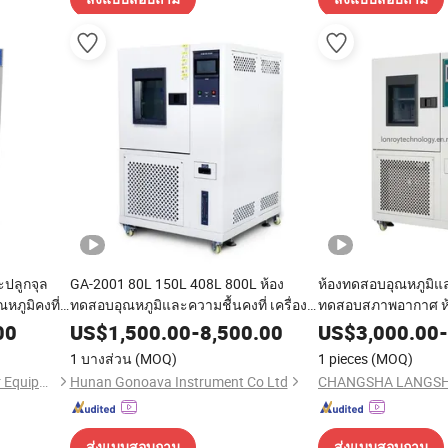
ะปลูกจุล
GA-2001 80L 150L 408L 800L ห้อง
ห้องทดสอบอุณหภูมิแล
ภูมิคงที่ตู้
ทดสอบอุณหภูมิและความชื้นคงที่ เครื่อง
ทดสอบสภาพอากาศ ห้
ทดสอบสภาพแวดล้อม เครื่องมืออุปกรณ์
สูงต่ำ
00
US$
1,500.00
-
8,500.00
US$
3,000.00
-
1 บางส่วน
(MOQ)
1 pieces
(MOQ)
Yangzhou Kangcheng Power Equipment Co., Ltd.
Hunan Gonoava Instrument Co Ltd
ส่งแบบสอบถาม
ส่งแบบสอบถาม