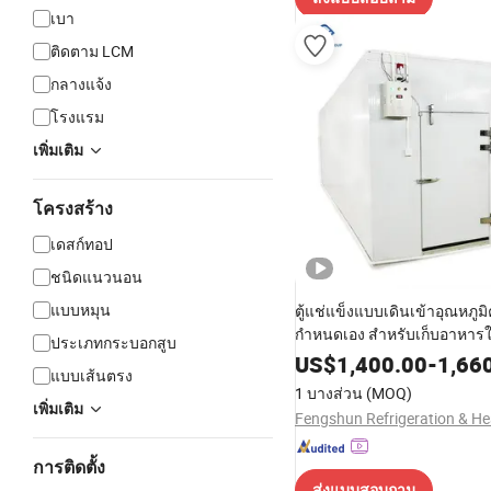
เบา
ติดตาม LCM
กลางแจ้ง
โรงแรม
เพิ่มเติม
โครงสร้าง
เดสก์ทอป
ชนิดแนวนอน
แบบหมุน
ตู้แช่แข็งแบบเดินเข้าอุณหภูมิค
กำหนดเอง สำหรับเก็บอาหาร
ประเภทกระบอกสูบ
อาหาร ซูเปอร์มาร์เก็ต ร้านอ
US$
1,400.00
-
1,66
แบบเส้นตรง
1 บางส่วน
(MOQ)
เพิ่มเติม
การติดตั้ง
ส่งแบบสอบถาม