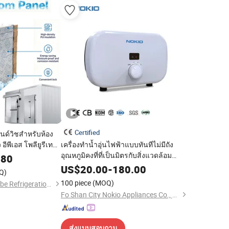
Certified
ซนด์วิชสำหรับห้อง
 อีพีเอส โพลียูรีเทน
เครื่องทำน้ำอุ่นไฟฟ้าแบบทันทีไม่มีถัง
ตสาหกรรมและเวิร์
อุณหภูมิคงที่ที่เป็นมิตรกับสิ่งแวดล้อม
.80
แอฟริกา America3 กิโลวัตต์ 3.5kw 4.5kw
US$
20.00
-
180.00
Q)
5kw 5.5kw 110V 220V 380V
100 piece
(MOQ)
Changzhou Snow Cube Refrigeration Equipment Co., Ltd
Fo Shan City Nokio Appliances Co., Ltd.
ส่งแบบสอบถาม