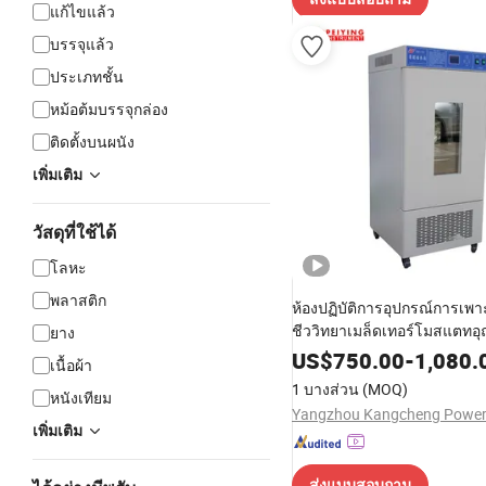
แก้ไขแล้ว
บรรจุแล้ว
ประเภทชั้น
หม้อต้มบรรจุกล่อง
ติดตั้งบนผนัง
เพิ่มเติม
วัสดุที่ใช้ได้
โลหะ
พลาสติก
ห้องปฏิบัติการอุปกรณ์การเพา
ชีววิทยาเมล็ดเทอร์โมสแตทอุณห
ยาง
ฟักไข่
US$
750.00
-
1,080.
เนื้อผ้า
1 บางส่วน
(MOQ)
หนังเทียม
เพิ่มเติม
ส่งแบบสอบถาม