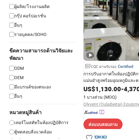
ผู้ผลิต/โรงงานผลิต
กรุ๊ป คอร์ปอเรชั่น
อื่นๆ
รายบุคคล/SOHO
ขีดความสามารถด้านวิจัยและ
พัฒนา
Certified
CQC ผ่านรับรอง
ODM
การปรับอากาศในห้องปฏิบัติกา
OEM
แม่นยำสูงพร้อมอุณหภูมิและคว
มีแบรนด์ของตนเอง
US$
1,130.00
-
4,37
อื่นๆ
1 บางส่วน
(MOQ)
หมวดหมู่สินค้า
เทอร์โมสตัทในห้องปฏิบัติการ
ส่งแบบสอบถาม
ตู้ทดสอบสิ่งแวดล้อม