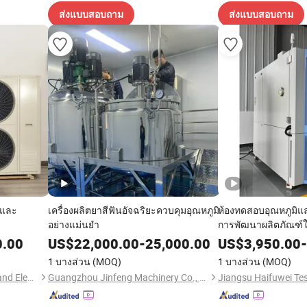
ส่งแบบสอบถาม
ส่งแบบสอบถาม
ิและ
เครื่องผลิตยาสีฟันอัจฉริยะควบคุมอุณหภูมิ
ห้องทดสอบอุณหภูมิแ
อย่างแม่นยำ
การพัฒนาผลิตภัณฑ์ใหม
และการลดความชื้น
0.00
US$
22,000.00
-
25,000.00
US$
3,950.00
-
1 บางส่วน
(MOQ)
1 บางส่วน
(MOQ)
Huzhou Senjing Mechanical and Electrical Equipment Co., Ltd.
Guangzhou Jinfeng Machinery Co., Ltd.