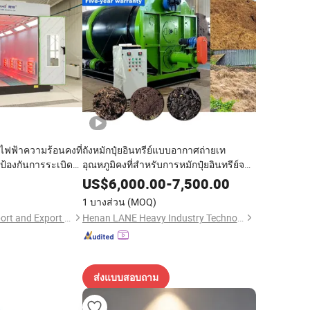
ไฟฟ้าความร้อนคงที่
ถังหมักปุ๋ยอินทรีย์แบบอากาศถ่ายเท
ป้องกันการระเบิดที่
อุณหภูมิคงที่สำหรับการหมักปุ๋ยอินทรีย์จาก
มูลสัตว์
US$
6,000.00
-
7,500.00
1 บางส่วน
(MOQ)
Jinan Longxiang Import and Export Trading Co., Ltd.
Henan LANE Heavy Industry Technology Co.,Ltd.
ส่งแบบสอบถาม