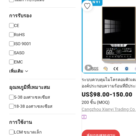
การรับรอง
CE
RoHS
ISO 9001
SASO
EMC
เพิ่มเติม
ระบบควบคุมไมโครคอมพิวเตอร
องค์ประกอบความร้อนที่มีประ
อุณหภูมิที่เหมาะสม
อ่างอาบน้ำไฟฟ้าร้อนทันที
US$
98.00
-
150.00
5-38 องศาเซลเซียส
200 ชิ้น
(MOQ)
18-38 องศาเซลเซียส
Cangzhou Xianyi Trading Co.,
การใช้งาน
LCM ขนาดเล็ก
ส่งแบบสอบถาม