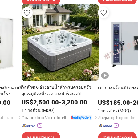
วิลลักซ์ 6 อ่างอาบน้ำสำหรับครอบครัว
งที่ ขนาดที่
เตาอบลมร้อนดิจิตอลค
อุณหภูมิคงที่ นวด อ่างน้ำร้อน สปา
ในโรง
าหาร
US$
2,500.00
-
3,200.00
0.00
US$
185.00
-
2
1 บางส่วน
(MOQ)
1 บางส่วน
(MOQ)
Guangzhou Virlux Intelligent Technology Co., Ltd.
Fengshun Refrigeration & Heat Transfer Technology Group Co., Ltd.
Zhejiang Tugong Inst
ส่งแบบสอบถาม
ส่งแบบสอบถาม