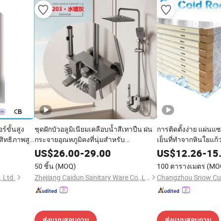
์ขั้นสูง
ชุดฝักบัวอลูมิเนียมเคลือบน้ำสีเทาปืน ฝน
การติดตั้งง่าย แผ่นแ
สิทธิภาพสูง
กระจายอุณหภูมิคงที่นุ่มสำหรับ
เย็นที่ทำจากหินใยแก้ว
อพาร์ตเมนต์ ห้องน้ำในบ้าน ห้องน้ำส้วม
สำหรับครัวกลางในอุ
US$
26.00
-
29.00
US$
12.26
-
15
กช็อปที่มีอุณหภูมิคงที่
50 ชิ้น
(MOQ)
100 ตารางเมตร
(MO
 Ltd.
Zhejiang Caidun Sanitary Ware Co.,Ltd
ส่งแบบสอบถาม
ส่งแบบสอบถาม