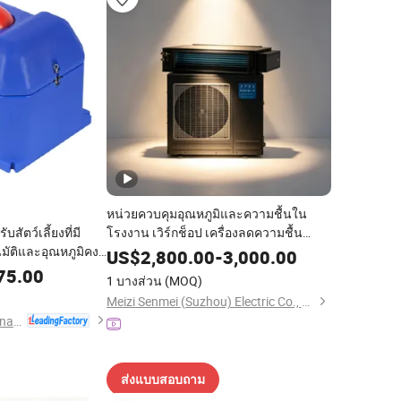
หน่วยควบคุมอุณหภูมิและความชื้นใน
บสัตว์เลี้ยงที่มี
โรงงาน เวิร์กช็อป เครื่องลดความชื้น
มัติและอุณหภูมิคงที่
อุตสาหกรรม ประสิทธิภาพสูง
US$
2,800.00
-
3,000.00
มน้ำพลาสติกสำหรับ
75.00
1 บางส่วน
(MOQ)
Meizi Senmei (Suzhou) Electric Co., Ltd.
Shanghai Terrui International Trade Co., Ltd.
ส่งแบบสอบถาม