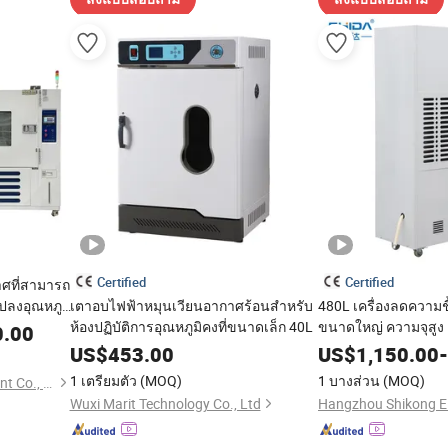
Certified
Certified
ศที่สามารถ
แปลงอุณหภูมิ
เตาอบไฟฟ้าหมุนเวียนอากาศร้อนสำหรับ
480L เครื่องลดความ
รื่องทดสอบ
ห้องปฏิบัติการอุณหภูมิคงที่ขนาดเล็ก 40L
ขนาดใหญ่ ความจุสูง 
0.00
อุณหภูมิและความชื้น
US$
453.00
US$
1,150.00
-
1 เตรียมตัว
(MOQ)
1 บางส่วน
(MOQ)
Suzhou Baoshi Test Equipment Co., Ltd.
Wuxi Marit Technology Co., Ltd
Hangzhou Shikong Ele