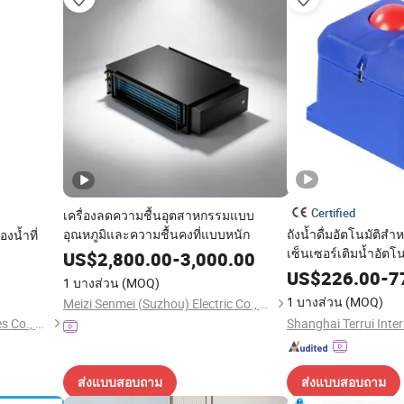
Certified
เครื่องลดความชื้นอุตสาหกรรมแบบ
อุณหภูมิและความชื้นคงที่แบบหนัก
ถังน้ำดื่มอัตโนมัติสำหรั
งน้ำที่
เซ็นเซอร์เติมน้ำอัตโน
US$
2,800.00
-
3,000.00
เข้าถึงน้ำได้ง่าย ชา
US$
226.00
-
7
1 บางส่วน
(MOQ)
วัว
1 บางส่วน
(MOQ)
Meizi Senmei (Suzhou) Electric Co., Ltd.
Fo Shan City Nokio Appliances Co., Ltd.
ส่งแบบสอบถาม
ส่งแบบสอบถาม