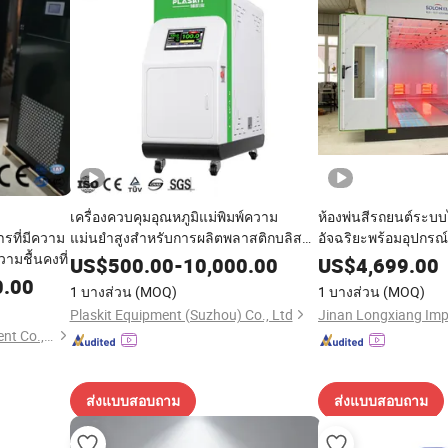
เครื่องควบคุมอุณหภูมิแม่พิมพ์ความ
ห้องพ่นสีรถยนต์ระบบ
รที่มีความ
แม่นยำสูงสำหรับการผลิตพลาสติกบลิส
อัจฉริยะพร้อมอุปกรณ์
ามชื้นคงที่
เตอร์ การขึ้นรูปยาง เครื่องจักร
ปลอดภัย
US$
500.00
-
10,000.00
US$
4,699.00
อุตสาหกรรมสำหรับอุณหภูมิคงที่
0.00
1 บางส่วน
(MOQ)
1 บางส่วน
(MOQ)
Plaskit Equipment (Suzhou) Co., Ltd
Olyvent (Oulaibeitai) Equipment Co., Ltd.
ส่งแบบสอบถาม
ส่งแบบสอบถาม