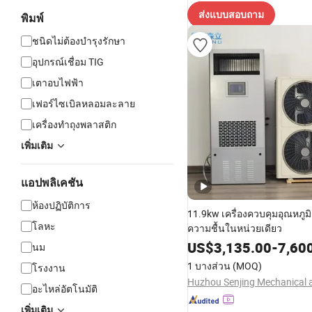
ส่งแบบสอบถาม
พิมพ์
ชนิดไม่ต้องบำรุงรักษา
อุปกรณ์เชื่อม TIG
เตาอบไฟฟ้า
เฟอร์ไซเบิลหลอมละลาย
เครื่องทำถุงพลาสติก
เพิ่มเติม
แอปพลิเคชัน
ห้องปฏิบัติการ
11.9kw เครื่องควบคุมอุณหภูม
โลหะ
ความชื้นในหน่วยเดียว
US$
3,135.00
-
7,60
นม
1 บางส่วน
(MOQ)
โรงงาน
อะไหล่อัตโนมัติ
เพิ่มเติม