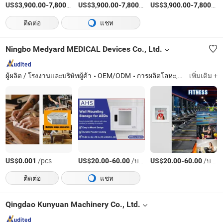
US$
-
/เตรียมตัว
US$
-
/เตรียมตัว
US$
-
3,900.00
7,800.00
3,900.00
7,800.00
3,900.00
7,800.00
ติดต่อ
แชท
Ningbo Medyard MEDICAL Devices Co., Ltd.
ผู้ผลิต / โรงงานและบริษัทผู้ค้า
OEM/ODM
การผลิตโลหะ, ถาดน้ำและชุดแผ่น, ตู้สแตนด์ควบคุมคอมพิวเตอร์ CNC, ตู้เหล็กสำหรับเตารีดพร้อมสัญญาณเตือนสำหรับเครื่องกระตุ้นหัวใจ AED, ตู้ฉุกเฉิน, ตู้ AED ระบบล็อคกลไกกลางแจ้ง, AED
เพิ่มเติม +
US$
/pcs
US$
-
/บางส่วน
US$
-
/บางส่วน
0.001
20.00
60.00
20.00
60.00
ติดต่อ
แชท
Qingdao Kunyuan Machinery Co., Ltd.