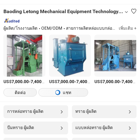
Baoding Letong Mechanical Equipment Technology Co., Ltd.
ผู้ผลิต/โรงงานผลิต
OEM/ODM
สายการผลิตหล่อแบบกล่องที่มีการแบ่งส่วนแนวตั้ง, สายการหล่ออัตโนมัติแบบแรงดันสถิต, เครื่องเท, สายการฟื้นฟูเรซินทราย, เครื่องยิงระเบิด, เครื่องหล่อแบบไม่มีกล่องแนวนอน, อุปกรณ์บำบัดทรายดินเหนียว
เพิ่มเติม +
US$
-
/เตรียมตัว
US$
-
/เตรียมตัว
US$
-
7,000.00
7,400.00
7,000.00
7,400.00
7,000.00
7,400.00
ติดต่อ
แชท
การหล่อทราย ผู้ผลิต
ทราย ผู้ผลิต
ปั๊มทราย ผู้ผลิต
แบบหล่อทราย ผู้ผลิต