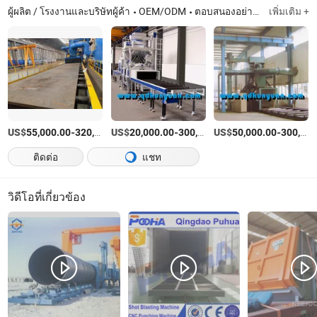
ผู้ผลิต / โรงงานและบริษัทผู้ค้า
OEM/ODM
ตอบสนองอย่างรวดเร็ว
เพิ่มเติม +
US$
-
US$
/บางส่วน
-
US$
/บางส่วน
-
55,000.00
320,000.00
20,000.00
300,000.00
50,000.00
300,000.00
ติดต่อ
แชท
วิดีโอที่เกี่ยวข้อง