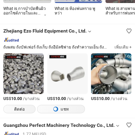
What is การบำบัดพื้นผิว
What is ห้องพ่นทราย พู
What is สายพา
ออกไซด์ภายในและ
หว่า
สำหรับการพ่นท
ภายนอกของท่อหม้อไอน้ำ
พ่นทราย
ระบบอุปกรณ์ยิงทราย ยิง
บอลลูน
Zhejiang Ezo Fluid Equipment Co., Ltd.
ถังผสม ถังบัฟเฟอร์ ถังเก็บ ถังอีมัลซิฟาย ถังทำความเย็น ถังทำความเย็นนม ถังผสม ถังเคลือบด้วยแจ็คเก็ต เครื่องผสมความเร็วสูง เครื่องพาสเจอไรเซอร์ ปั๊มสกรู
เพิ่มเติม +
US$
/บางส่วน
US$
/บางส่วน
US$
/บางส่วน
10.00
10.00
10.00
ติดต่อ
แชท
Guangzhou Perfect Machinery Technology Co., Ltd.
1.77 Mil USD