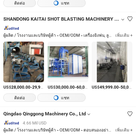
ติดต่อ
แชท
SHANDONG KAITAI SHOT BLASTING MACHINERY SHARE CO., LTD.
ผู้ผลิต / โรงงานและบริษัทผู้ค้า
OEM/ODM
เครื่องยิงพ่น, ลูกเหล็กและกรวด
เพิ่มเติม +
US$
-
US$
/เตรียมตัว
-
US$
/เตรียมตัว
-
28,000.00
29,900.00
30,000.00
60,000.00
49,999.00
50,000.00
ติดต่อ
แชท
Qingdao Qinggong Machinery Co., Ltd
4.66 Mil USD
ผู้ผลิต / โรงงานและบริษัทผู้ค้า
OEM/ODM
ตอบสนองอย่างรวดเร็ว
เพิ่มเติม +