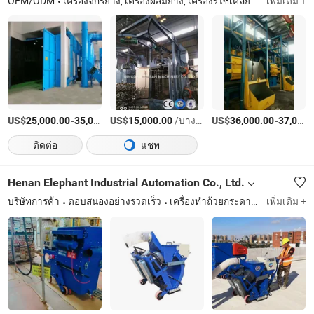
OEM/ODM
เครื่องจักรยาง, เครื่องผสมยาง, เครื่องรีไซเคิลยางรถยนต์, เครื่องพ่นทราย, เครื่องอัดยาง, เครื่องทำความเย็นแบบแบทช์, เครื่องปฏิรูปยาง, เครื่องนวดยาง
เพิ่มเติม +
US$
-
US$
/เตรียมตัว
/บางส่วน
US$
-
25,000.00
35,000.00
15,000.00
36,000.00
37,000.00
ติดต่อ
แชท
Henan Elephant Industrial Automation Co., Ltd.
บริษัทการค้า
ตอบสนองอย่างรวดเร็ว
เครื่องทำถ้วยกระดาษ, ปั๊มคอนกรีต, เครื่องเจาะน้ำบาดาล, การเจาะแบบหมุนย้อนกลับ, เครื่องยกแก้วสูญญากาศ, รถผสมคอนกรีตแบบโหลดเอง, เครื่องบดเคลื่อนที่, เครื่องปูขอบถนน
เพิ่มเติม +