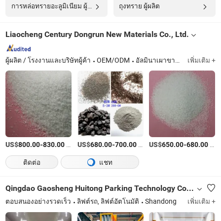
การหล่อทรายอะลูมิเนียม ผู้ผลิต
ถุงทราย ผู้ผลิต
Liaocheng Century Dongrun New Materials Co., Ltd.
ผู้ผลิต / โรงงานและบริษัทผู้ค้า
OEM/ODM
อัลมินาเผาขาว, อัลมินาเผาสีน้ำตาล, อัลมินาเผาสีชมพู
เพิ่มเติม +
US$
-
/ตัน
US$
-
/ตัน
US$
-
/ตัน
800.00
830.00
680.00
700.00
650.00
680.00
ติดต่อ
แชท
Qingdao Gaosheng Huitong Parking Technology Co., Ltd.
ตอบสนองอย่างรวดเร็ว
ลิฟต์รถ, ลิฟต์อัตโนมัติ
Shandong
เพิ่มเติม +