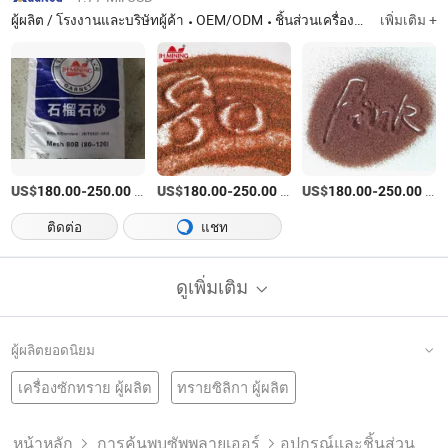
ผู้ผลิต / โรงงานและบริษัทผู้ค้า
OEM/ODM
ชิ้นส่วนเครื่องตัดน้ำ, เครื่องตัดน้ำ, อะคราบน้ำ, น้ำ, เครื่องตัดสะพาน, เครื่องหิน, เครื่องเราท์เตอร์, ลวดลายตัดน้ำ
เพิ่มเติม +
US$
-
/ตัน
US$
-
/ตัน
US$
-
/ตัน
180.00
250.00
180.00
250.00
180.00
250.00
ติดต่อ
แชท
ดูเพิ่มเติม
ผู้ผลิตยอดนิยม
เครื่องซักทราย ผู้ผลิต
ทรายซิลิกา ผู้ผลิต
กระดาษทราย โรงงาน
จีน ทนไฟ
วัสดุทนไฟ
ทังสเตนคาร์ไบด์ โรงงาน
จีน คอรันดัม
เครื่องพ่นทราย
เครื่องพ่นทราย ผู้ผลิต
การยิงพ่นทราย ผู้ผลิต
หน้าหลัก
การค้นพบซัพพลายเออร์
อุปกรณ์และชิ้นส่วน