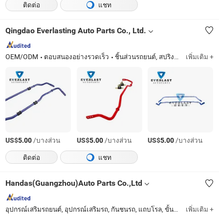
ติดต่อ
แชท
Qingdao Everlasting Auto Parts Co., Ltd.
OEM/ODM
ตอบสนองอย่างรวดเร็ว
ชิ้นส่วนรถยนต์, สปริงใบ, ชุดสปริงใบ, สปริง Z, แขนไกด์, สปริงขด, ลิงค์สเตบิไลเซอร์, บาร์สวิง, ยางรอง, ยางรอง
เพิ่มเติม +
US$
/บางส่วน
US$
/บางส่วน
US$
/บางส่วน
5.00
5.00
5.00
ติดต่อ
แชท
Handas(Guangzhou)Auto Parts Co.,Ltd
อุปกรณ์เสริมรถยนต์, อุปกรณ์เสริมรถ, กันชนรถ, แถบโรล, ขั้นบันไดข้าง, ปกกระบะ, ผ้าใบคลุม, กันชนสำหรับรถกระบะ, ไฟรถ, ชิ้นส่วนรถยนต์
เพิ่มเติม +