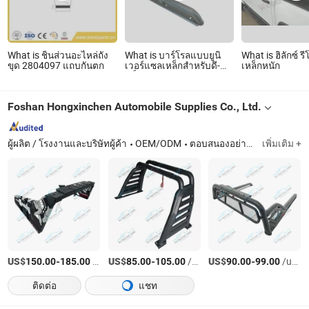
What is ชิ้นส่วนอะไหล่ถัง
What is บาร์โรลแบบยูนิ
What is ฮิลักซ์ รี
ขุด 2804097 แถบกันตก
เวอร์แซลเหล็กสำหรับดี-
เหล็กหนัก
แม็ก นาวาร่า L200 มิทซูบิ
ชิ ไทรทัน
Foshan Hongxinchen Automobile Supplies Co., Ltd.
ผู้ผลิต / โรงงานและบริษัทผู้ค้า
OEM/ODM
ตอบสนองอย่างรวดเร็ว
เพิ่มเติม +
US$
-
/units
US$
-
/units
US$
-
/units
150.00
185.00
85.00
105.00
90.00
99.00
ติดต่อ
แชท