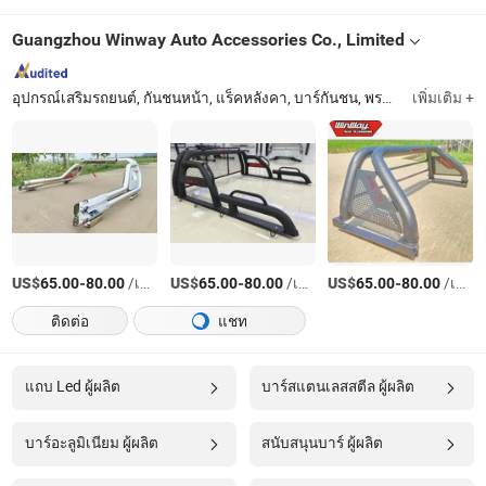
Guangzhou Winway Auto Accessories Co., Limited
อุปกรณ์เสริมรถยนต์, กันชนหน้า, แร็คหลังคา, บาร์กันชน, พรมรถ, ท่อดูดน้ำ, ขั้นข้าง, กันฝน, ขอบซุ้มล้อ, กันโคลน
เพิ่มเติม +
US$
-
/เตรียมตัว
US$
-
/เตรียมตัว
US$
-
/เตรียมตัว
65.00
80.00
65.00
80.00
65.00
80.00
ติดต่อ
แชท
แถบ Led ผู้ผลิต
บาร์สแตนเลสสตีล ผู้ผลิต
บาร์อะลูมิเนียม ผู้ผลิต
สนับสนุนบาร์ ผู้ผลิต