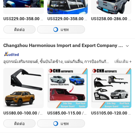
US$
-
/บางส่วน
US$
-
/บางส่วน
US$
-
/บางส่วน
229.00
358.00
229.00
358.00
258.00
286.00
ติดต่อ
แชท
Changzhou Harmonious Import and Export Company Limited
อุปกรณ์เสริมรถยนต์, ขั้นบันไดข้าง, แผ่นกันลื่น, การป้องกันกันชน, แร็คหลังคา, สปอยเลอร์หลังคา, กระจังหน้า
เพิ่มเติม +
US$
-
/เตรียมตัว
US$
-
/เตรียมตัว
US$
-
/เตรียมตัว
80.00
100.00
85.00
115.00
105.00
120.00
ติดต่อ
แชท