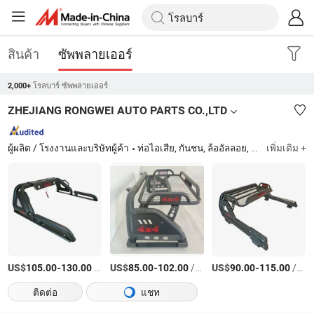
สินค้า
ซัพพลายเออร์
โรลบาร์ ซัพพลายเออร์
2,000+
ZHEJIANG RONGWEI AUTO PARTS CO.,LTD
ผู้ผลิต / โรงงานและบริษัทผู้ค้า
ท่อไอเสีย, กันชน, ล้ออัลลอย, แถบกันชน, แผ่นรองข้าง, ราวหลังคา
เพิ่มเติม +
US$
-
/เตรียมตัว
US$
-
/เตรียมตัว
US$
-
/บางส่วน
105.00
130.00
85.00
102.00
90.00
115.00
ติดต่อ
แชท