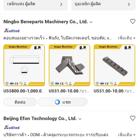
เหล็กแท่ง ผู้ผลิต
มุมเหล็ก ผู้ผลิต
Ningbo Beneparts Machinery Co., Ltd.
ตอบสนองอย่างรวดเร็ว
ฟันถัง, ใบมีดเกรดเดอร์, ขอบตัด, แถบช็อกกี้, ปุ่มสึกหรอ, ใบมีดดันดิน, ชิ้นส่วนปลาย, เครื่องมือที่มีการสัมผัสกับพื้น, ใบมีดข้าง, ยางล้อ
เพิ่มเติม +
US$
-
/บางส่วน
US$
-
/บางส่วน
US$
-
/บางส่วน
800.00
1,000.00
1.00
10.00
1.00
10.00
ติดต่อ
แชท
Beijing Efon Technology Co., Ltd.
บริษัทการค้า
ODM
ผ้าคลุมกระบะรถกระบะ การปรับแต่ง
เพิ่มเติม +