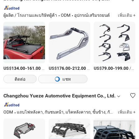
ผู้ผลิต / โรงงานและบริษัทผู้ค้า
ODM
อุปกรณ์เสริมรถยนต์
เพิ่มเติม +
US$
-
/เตรียมตัว
US$
-
/บางส่วน
US$
-
/เตรียมตัว
134.00
161.00
176.00
212.00
79.00
199.00
ติดต่อ
แชท
Changzhou Yueze Automotive Equipment Co., Ltd.
ODM
แถบไฟหลังคา, กันชนหน้า, แร็คหลังคารถ, ขั้นข้าง, กันชนหลัง, แถบกันชน, แผ่นกันกระแทก, บันไดหลัง, กระจังหน้า, อุปกรณ์รถยนต์ออฟโรด
เพิ่มเติม +