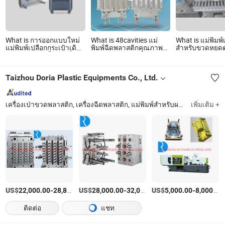
What is การออกแบบใหม่
What is 48cavities แม่
What is แม่พิมพ์
แม่พิมพ์เปลือกกระเป๋าเดิน
พิมพ์ฉีดพลาสติกคุณภาพสูง
สำหรับขวดหยด
ทางพลาสติกแข็ง PP ที่
ขายดี
กำหนดเอง
Taizhou Doria Plastic Equipments Co., Ltd.
เครื่องเป่าขวดพลาสติก, เครื่องฉีดพลาสติก, แม่พิมพ์สำหรับผลิตภัณฑ์, แม่พิมพ์ทั่วไป, แม่พิมพ์ขวด PET, แม่พิมพ์มือสอง
เพิ่มเติม +
US$
-
US$
/เตรียมตัว
-
US$
/เตรียมตัว
-
22,000.00
28,800.00
28,000.00
32,000.00
5,000.00
8,000.00
ติดต่อ
แชท