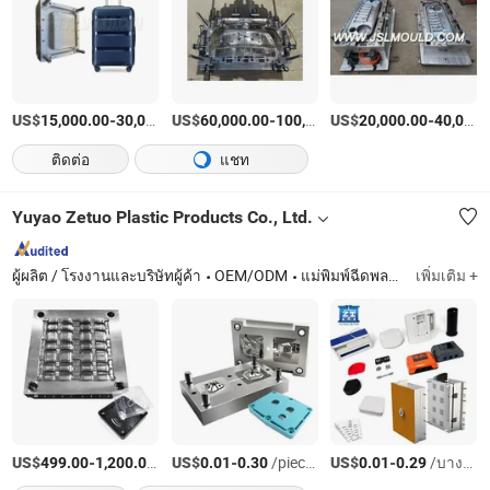
US$
-
US$
/เตรียมตัว
-
US$
/เตรียมตัว
-
15,000.00
30,000.00
60,000.00
100,000.00
20,000.00
40,000.00
ติดต่อ
แชท
Yuyao Zetuo Plastic Products Co., Ltd.
ผู้ผลิต / โรงงานและบริษัทผู้ค้า
OEM/ODM
แม่พิมพ์ฉีดพลาสติก, แม่พิมพ์ฉีด, การฉีดพลาสติก, การฉีด, แม่พิมพ์ฉีดพลาสติก, การฉีดพลาสติก, การขึ้นรูปด้วยสูญญากาศ, แม่พิมพ์ยางซิลิโคน, แม่พิมพ์เป่า, แม่พิมพ์การอัดรีด, การประมวลผล CNC 3D การพิมพ์
เพิ่มเติม +
US$
-
/บางส่วน
US$
-
/pieces
US$
-
/บางส่วน
499.00
1,200.00
0.01
0.30
0.01
0.29