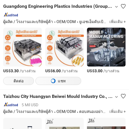
Guangdong Engineering Plastics Industries (Group) Co., Ltd.
ผู้ผลิต / โรงงานและบริษัทผู้ค้า
OEM/ODM
ยูเอชเอ็มดับเบิลยู-พีอี, แมคไนลอน, พีโอเอ็ม, พีทีฟอี, พีค, พีพีเอส, พียู, เอเอสบี, พีวีดีเอฟ
เพิ่มเติม +
US$
/บางส่วน
US$
/บางส่วน
US$
/บางส่วน
3.30
6.00
3.00
ติดต่อ
แชท
Taizhou City Huangyan Beiwei Mould Industry Co., Ltd.
5 Mil USD
ผู้ผลิต / โรงงานและบริษัทผู้ค้า
OEM/ODM
ตอบสนองอย่างรวดเร็ว
เพิ่มเติม +