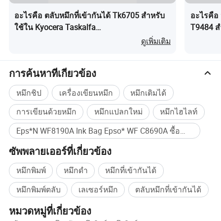
220 มล
T05A2
ค
อะไรคือ ตลับหมึกที่เข้ากันได้ Tk6705 สำหรับ
อะไรคือ 
20000
EPSON Pro WF-C878RA/C879Ra
220 มล
T05A3
ม
ใช้ใน Kyocera Taskalfa
T9484 ส
6501I/8001I/6500I/8000I
Wf-C529
220 มล
T05A4
ดูเพิ่มเติม
ใช่
* เครื่องหมายการค้าทั้งหมดที่แสดงอยู่นี้มีไว้เพื่อการอ้างอิงเท่านั้น
* เป็นทรัพย์สินของเจ้าของรายนั้นๆและเราไม่ได้รับอนุญาตให้ขาย
การค้นหาที่เกี่ยวข้อง
สินค้าที่มีเครื่องหมายการค้าดังกล่าว
หมึกชิป
เครื่องเขียนหมึก
หมึกเติมได้
การเขียนด้วยหมึก
หมึกแปลกใหม่
หมึกไฮไลท์
บริการของเรา
Eps*N WF8190A Ink Bag Epso* WF C8690A ซื้อจำนวนมาก
รับประกันคุณภาพ :
ซัพพลายเออร์ที่เกี่ยวข้อง
สอดคล้องตามมาตรฐาน USA9001 และ
หมึกพิมพ์
หมึกดำ
หมึกที่เข้ากันได้
ISO14002,033,33,549 ตามมาตรฐานการทดสอบของ
สหรัฐอเมริกาและยุโรป 1
หมึกพิมพ์ตลับ
เลเซอร์หมึก
ตลับหมึกที่เข้ากันได้
2 เรามีระบบควบคุมคุณภาพและแผนกวิจัยและพัฒนาบาง
หมวดหมู่ที่เกี่ยวข้อง
ส่วนที่ปรับเปลี่ยนตามสภาพการผลิตผลิตภัณฑ์แต่ละชนิด