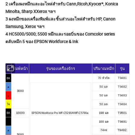
2 เครื่องผงหมึกและอะไหล่สำหรับ Cann,Ricoh,Kyocer*, Konica
Minolta, Sharp XXerox ฯลฯ
3 ผงหมึกของเครื่องพิมพ์และชิ้นส่วนอะไหล่สำหรับ HP, Canon
Samsung, Xerox ฯลฯ
4 HC5000/5000; 5500 หมึกและรอยบิ่นของ Comcolor series
ตลับหมึก 5 ของ EPSON Workforce & Ink
สี
พิมพ์หน้า
รุ่นของเครื่องจักร
ปริมาณหมึก
รุ่น
70 หัวกัด
T9481
BK
50 มล
T9482
ค
3000
50 มล
T9483
ม
50 มล
T9484
ใช่
10000
198 มล
T9501
EPSON Workforce Pro WF-C5290A/WF-C5790a
BK
100 มล
T9491
74ml
T9492.
ค
5000