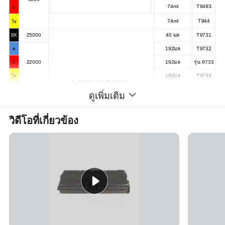
74ml
T9493
ม
74ml
T944
ใช่
25000
40 มล
T9731
BK
192มล
T9732
ค
22000
192มล
รุ่น 9733
ม
192มล
T9734
ใช่
ไฟล์ WFEPSON WF-C869Ra
86000
1520 มล
รุ่น 9741
BK
ดูเพิ่มเติม
735 มล
T9742
ค
84000
735 มล
T9743
ม
วิดีโอที่เกี่ยวข้อง
735 มล
T9744
ใช่
11500
240 มล
T01B1
BK
90 มล
T01B2
ค
EPSON WF-C8190A/WF-C8690a
8000
90 มล
T01B3
ม
90 มล
T01B4
ใช่
420 มล
T05A1
BK