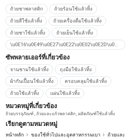
อ้อยของเซสเซอ
ลักษณะของผลิตภัณฑ์
ถ้วยชาพลาสติก
ถ้วยร้อนใช้แล้วทิ้ง
ในปี 2017 เราลงทุนในโรงงานผลิตแป้งข้าวโพด
ลักษณะภายนอกของโรงแรมมีความสวยงามและบรรยากาศ
ถ้วยสีใช้แล้วทิ้ง
ถ้วยเครื่องดื่มใช้แล้วทิ้ง
พร้อมด้วยลักษณะของ กระจกที่ใส
ในปี 2018 เราได้ย้ายไปยังอาคารสำนักงานใหม่
ถ้วยชาใช้แล้วทิ้ง
ถ้วยเย็นใช้แล้วทิ้ง
ทำความสะอาดและเปิดใสของหวานเพื่อให้ คุณมองเห็นได้
ทันที
\u0E16\u0E49\u0E27\u0E22\u0E02\u0E2D\u0E07\u0E2B\u0E27\u0E32\u0E19\u0E41\u0E1A\u0E1A\u0E43\u0E0A\u0E49\u0E41\u0E25\u0E49\u0E27\u0E17\u0E34\u0E49\u0E07 ซื้อจำนวนมาก
ซัพพลายเออร์ที่เกี่ยวข้อง
การใช้งานที่หลากหลาย
จานชามใช้แล้วทิ้ง
ถุงมือใช้แล้วทิ้ง
รูปร่างเล็กๆทำ ให้ใช้ได้อย่างดีเหมาะสำหรับการทำเยลลี่
พุดดิ้ง
ผ้ากันเปื้อนใช้แล้วทิ้ง
ครอบคลุมใช้แล้วทิ้ง
มูสและของหวานอื่นๆและยังสามารถใช้ชิมใน
ถ้วยใช้แล้วทิ้ง
แผ่นใช้แล้วทิ้ง
ซุปเปอร์มาร์เก็ตและเครื่องดื่มในบ้านได้ด้วย
หมวดหมู่ที่เกี่ยวข้อง
ถ้วยบรรจุภัณฑ์
,
ถ้วยและแก้วพลาสติก
,
ผลิตภัณฑ์ใช้แล้วทิ้ง
เรียกดูตามหมวดหมู่
หน้าหลัก
ของใช้ทั่วไปและอุตสาหกรรมเบา
ถ้วยและ