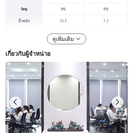
วัสดุ
PS
PS
น้ำหนัก
20.5
7.2
บรรจุภัณฑ์ ( ซม .)
10 * 20
40 * 24
ดูเพิ่มเติม
ขนาดกล่อง ( ซม .)
45 * 41 * 36
43.4 * 40.5 * 42.5
เกี่ยวกับผู้จำหน่าย
CBM/CTN( m³ )
0.066
0.075
คำอธิบายผลิตภัณฑ์