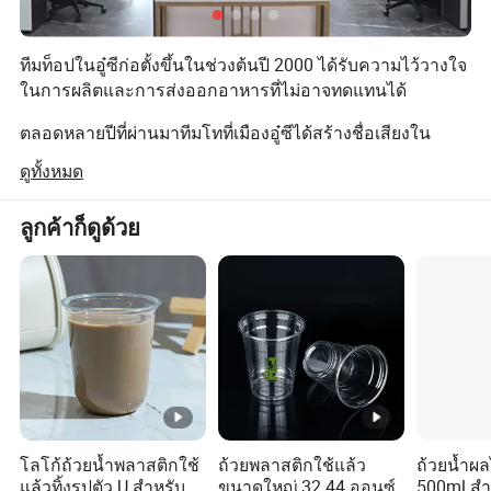
ทีมท็อปในอู๋ซีก่อตั้งขึ้นในช่วงต้นปี 2000 ได้รับความไว้วางใจ
ในการผลิตและการส่งออกอาหารที่ไม่อาจทดแทนได้
ตลอดหลายปีที่ผ่านมาทีมโทที่เมืองอู๋ซีได้สร้างชื่อเสียงใน
อุตสาหกรรมและเป็นผู้ร่วมค้ากับลูกค้าในต่างประเทศซึ่งทำ
ดูทั้งหมด
หน้าที่เป็นผู้นำเข้าผู้จัดจำหน่ายผู้ค้าส่งร้านค้าปลีกร้านค้าใน
กลุ่มบุคคล ร้านอาหารโรงแรมฯลฯ
ลูกค้าก็ดูด้วย
ทุกสิ่งที่ลูกค้าของเราใส่ใจในเรื่องสำคัญนั่นคือเหตุผลที่ลูกค้า
ปิดแก้วช็อตพลาสติก
ของเรายังคงอยู่กับเราด้วยคำสั่งซื้อซ้ำๆและพัฒนาผลิตภัณฑ์
ใหม่กับเราอย่างต่อเนื่อง
ข้อดีของภาชนะพลาสติกแบบใช้แล้วทิ้ง :
ภาชนะสำหรับรับประทานอาหารพลาสติกตลอดเวลาพร้อม
ไม่เพียงแต่เราจะขายบริการอาหารที่มีปัญหาแต่เรายังนำ
ด้วยภาชนะที่สามารถเคลื่อนย้ายได้สวยงามและแตกหักได้
เสนอโซลูชันให้กับลูกค้าของเราด้วย เรามุ่งมั่นที่จะตอบสนอง
ความต้องการของลูกค้า
ยาก
ข้อได้เปรียบเช่นได้รับความรัก จากครอบครัวมากมาย
เพื่อตอบสนองแนวโน้มของอุตสาหกรรมและลดปริมาณการ
เมื่อเปรียบเทียบกับโถเซรามิคโถพลาสติกมีน้ำหนักเบากว่า
ปล่อยก๊าซคาร์บอนเราได้เปิดตัวชุดบรรจุภัณฑ์และภาชนะบน
โลโก้ถ้วยน้ำพลาสติกใช้
ถ้วยพลาสติกใช้แล้ว
ถ้วยน้ำผล
แล้วทิ้งรูปตัว U สำหรับ
ขนาดใหญ่ 32 44 ออนซ์
500ml สำห
บันทึกและใช้งานได้ง่ายขึ้นไม่ต้องกังวลว่าเด็กจะเกิดความ
โต๊ะอาหารที่เป็นมิตรกับสิ่งแวดล้อมเพื่อรักษาโลกของเราภาย