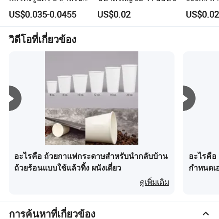
เบียร์และเครื่องดื่มเย็น
มิลค์เชค
ใต้การตั้งค่าโลโก้ใหม่
เสียหาย
US$0.035-0.0455
US$0.02
US$0.02
ผลิตภัณฑ์ที่ได้รับการรับรอง BPI ของเราผลิตจากเยื่ออ้อย
วิดีโอที่เกี่ยวข้อง
PLA ซึ่งย่อยสลายได้ทางชีวภาพและก่อให้เกิดความไม่
ปลอดภัยต่อสิ่งแวดล้อมของเรา 100%
หากคุณกำลังมองหาทางเลือกที่ดีกว่าสำหรับการบรรจุภัณฑ์
อาหารที่เป็นมิตรต่อสิ่งแวดล้อมและต้องการสร้างความล้ำ
หน้าให้กับอุตสาหกรรมบริการอาหารที่พัฒนาอย่างรวดเร็วทีม
Topi จะพร้อมสำหรับการเป็นพันธมิตรทางธุรกิจระหว่างคุณ
กับเราในเชิงกลยุทธ์
ในปี 2003 นาย Hwa ผู้ก่อตั้งบริษัท Wuxi Topteam Co., Ltd.
ใน Beita Small Business Park
อะไรคือ ถ้วยกาแฟกระดาษสำหรับนำกลับบ้าน
อะไรคือ 
ในปี 2005 เราได้เปลี่ยนสาขาของ Zhongshan Road เป็น
ถ้วยร้อนแบบใช้แล้วทิ้ง ผนังเดี่ยว
กำหนดเอง
สำนักงานใหญ่ของบริษัทเรา
ดูเพิ่มเติม
ในปี 2006 เราก่อตั้งโรงงานของเราเองในเมือง Yโจว เจียงซู
การค้นหาที่เกี่ยวข้อง
ในปี 2016 เราลงทุนในโรงงานผลิตภาชนะสำหรับโต๊ะที่ใช้