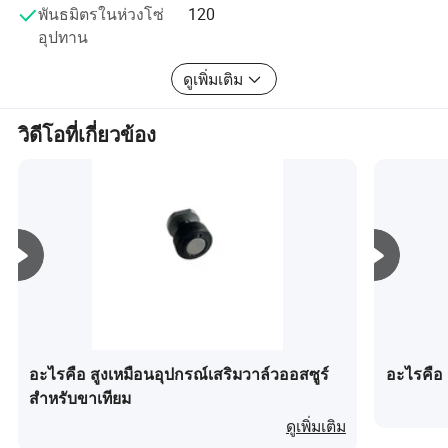
พันธมิตรในห่วงโซ่
120
ผลิตภัณฑ์ไปยังกว่า 50 ประเทศทั่วโลกรวมถึงสหรัฐฯ ,
อุปทาน
อเมริกา , ญี่ปุ่น , อิตาลี , ตะวันออกกลางและแอฟริกา ด้วยชื่อ
เสียงที่ดีในด้านผลิตภัณฑ์และบริการของเราเราได้สร้าง
ดูเพิ่มเติม
ความสัมพันธ์ที่ดีและยาวนานกับลูกค้าจากประเทศต่างๆ เรา
ยินดีต้อนรับเพื่อนจากทุกอุตสาหกรรมมาเยี่ยมชมโรงงานของ
เราและสร้างความสัมพันธ์ที่มั่นคงและยั่งยืนในระยะยาวผ่าน
วิดีโอที่เกี่ยวข้อง
การสื่อสารและความเข้าใจที่มากขึ้นโดยอาศัยหลักการของ
ผลประโยชน์ร่วมกันและการพัฒนาร่วมกัน
อะไรคือ สูงเหมือนอุปกรณ์เสริมวาล์วออสซูร์
อะไรคือ 
สำหรับขาเทียม
ดูเพิ่มเติม