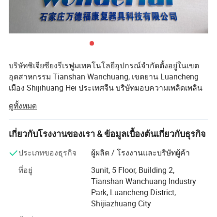
บริษัทชิเจียซียงรีเรฟูมเทคโนโลยีอุปกรณ์จำกัดตั้งอยู่ในเขต
อุตสาหกรรม Tianshan Wanchuang, เขตยาน Luancheng
เมือง Shijihuang Hei ประเทศจีน บริษัทมอบความเพลิดเพลิน
ใจไปกับบริการรับส่งที่สะดวกสบายและสภาพแวดล้อมที่
ดูทั้งหมด
สวยงามใช้เวลาเดินทางเพียง 20 นาทีเพื่อไปยังสถานีรถไฟ
Shijiazahuang และใช้เวลาเดินทาง 45 นาทีเพื่อไปยังสนาม
บิน Shijiazuang
เกี่ยวกับโรงงานของเรา & ข้อมูลเบื้องต้นเกี่ยวกับธุรกิจ
บริษัทของเราเป็นบริษัทวิจัยและพัฒนาเทคโนโลยีขั้นสูงที่มี
ประเภทของธุรกิจ
ผู้ผลิต / โรงงานและบริษัทผู้ค้า
ประสบการณ์ในการทำงานมากกว่า 15 ปีในด้านการผลิต
ที่อยู่
3unit, 5 Floor, Building 2,
และการขายอุปกรณ์เทียม ในฐานะบริษัทที่เน้นการผลิตซึ่ง
Tianshan Wanchuang Industry
ผนวกรวมการวิจัยและพัฒนาการผลิตเรามีโรงงานหล่อที่มี
Park, Luancheng District,
ความเที่ยงตรงสูงเครื่องกลึงที่ควบคุมด้วยดิจิตอลและศูนย์
Shijiazhuang City
เครื่องจักรโรงงานประกอบชิ้นส่วนที่มีความแม่นยำสูงและ