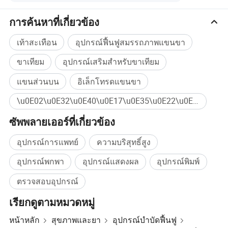
การค้นหาที่เกี่ยวข้อง
เท้าสะเทือน
อุปกรณ์ฟื้นฟูสมรรถภาพแขนขา
ขาเทียม
อุปกรณ์เสริมสำหรับขาเทียม
แขนส่วนบน
อิเล็กโทรดแขนขา
\u0E02\u0E32\u0E40\u0E17\u0E35\u0E22\u0E21 ซื้อจำนวนมาก
ซัพพลายเออร์ที่เกี่ยวข้อง
อุปกรณ์การแพทย์
ความบริสุทธิ์สูง
อุปกรณ์พกพา
อุปกรณ์แสดงผล
อุปกรณ์พิมพ์
ตรวจสอบอุปกรณ์
บริษัทของเรา
เรียกดูตามหมวดหมู่
บริษัท Shijiazuang Wonderfu RehRehabilitation
หน้าหลัก
สุขภาพและยา
อุปกรณ์บำบัดฟื้นฟู