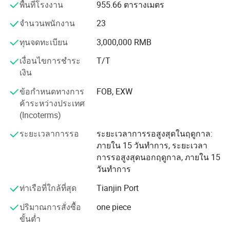
ห้องปฏิบัติการวิจัยและพัฒนาของเราเองซึ่งเป็นการรับ
พื้นที่โรงงาน
955.66 ตารางเมตร
ประกันการผลิตผลิตภัณฑ์ที่มีเทคโนโลยีและคุณภาพสูง
จำนวนพนักงาน
23
ผลิตภัณฑ์หลักของบริษัทได้แก่ผลิตภัณฑ์ที่น่าสมเพชและ
ทุนจดทะเบียน
3,000,000 RMB
ผลิตภัณฑ์ที่ตั้งขึ้น ผลิตภัณฑ์ที่น่าสนใจได้แก่เท้าข้อต่อข้อต่อ
ข้อเท้าข้อต่อหัวเข่าข้อต่อสะโพกและอื่นๆ ผลิตภัณฑ์พื้น
เงื่อนไขการชำระ
T/T
โปรโตคอลประกอบด้วยรุ่นต่างๆ ( 17/13 กว้าง 20 มม .) ล็อค
เงิน
สปริงล็อควงแหวนล็อคด้านหลังสำหรับเด็กและผู้ใหญ่และ
ข้อกำหนดทางการ
FOB, EXW
การกัดโลหะที่ใช้สำหรับราวหลังคาและการสนับสนุนของ
ค้าระหว่างประเทศ
เด็กอย่างสุภาพ บริษัทของเรามีชื่อเสียงในด้านของประเภทที่
(Incoterms)
ครบถ้วนคุณภาพที่มั่นคงและราคาที่เหมาะสมในอุตสาหกรรม
ระยะเวลาการรอ
ระยะเวลาการรอสูงสุดในฤดูกาล:
ตั้งแต่ปี 2018 ถึง 2020 บริษัทของเราได้ทุ่มเทเพื่อการวิจัยและ
ภายใน 15 วันทำการ, ระยะเวลา
พัฒนาผลิตภัณฑ์ใหม่ จนถึงขณะนี้บริษัทของเรามีสิทธิบัตร
การรอสูงสุดนอกฤดูกาล, ภายใน 15
สาธารณูปโภค 12 สิทธิบัตรและสิทธิบัตรการประดิษฐ์ 2 สิทธิ
วันทำการ
บัตร เราจะเปิดตัวอุปกรณ์การฟื้นฟูสมรรถภาพขั้นสูงและใช้
งานได้จริงมากขึ้นในอนาคตอันใกล้นี้ เราหวังว่าผลิตภัณฑ์
ท่าเรือที่ใกล้ที่สุด
Tianjin Port
ของเราจะให้ความสะดวกและสร้างความประหลาดใจแก่ผู้ใช้
และยังมีส่วนช่วยในอุตสาหกรรมการผลิตในจีนอีกด้วย
ปริมาณการสั่งซื้อ
one piece
ขั้นต่ำ
ในหลักการของคุณภาพสูงและราคาที่ดีที่สุดเราส่งออก