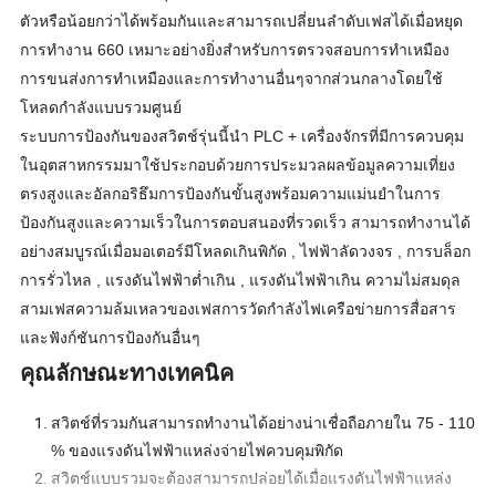
ตัวหรือน้อยกว่าได้พร้อมกันและสามารถเปลี่ยนลำดับเฟสได้เมื่อหยุด
การทำงาน 660 เหมาะอย่างยิ่งสำหรับการตรวจสอบการทำเหมือง
การขนส่งการทำเหมืองและการทำงานอื่นๆจากส่วนกลางโดยใช้
โหลดกำลังแบบรวมศูนย์
ระบบการป้องกันของสวิตช์รุ่นนี้นำ PLC + เครื่องจักรที่มีการควบคุม
ในอุตสาหกรรมมาใช้ประกอบด้วยการประมวลผลข้อมูลความเที่ยง
ตรงสูงและอัลกอริธึมการป้องกันขั้นสูงพร้อมความแม่นยำในการ
ป้องกันสูงและความเร็วในการตอบสนองที่รวดเร็ว สามารถทำงานได้
อย่างสมบูรณ์เมื่อมอเตอร์มีโหลดเกินพิกัด , ไฟฟ้าลัดวงจร , การบล็อก
การรั่วไหล , แรงดันไฟฟ้าต่ำเกิน , แรงดันไฟฟ้าเกิน ความไม่สมดุล
สามเฟสความล้มเหลวของเฟสการวัดกำลังไฟเครือข่ายการสื่อสาร
และฟังก์ชันการป้องกันอื่นๆ
คุณลักษณะทางเทคนิค
สวิตช์ที่รวมกันสามารถทำงานได้อย่างน่าเชื่อถือภายใน 75 - 110
% ของแรงดันไฟฟ้าแหล่งจ่ายไฟควบคุมพิกัด
สวิตช์แบบรวมจะต้องสามารถปล่อยได้เมื่อแรงดันไฟฟ้าแหล่ง