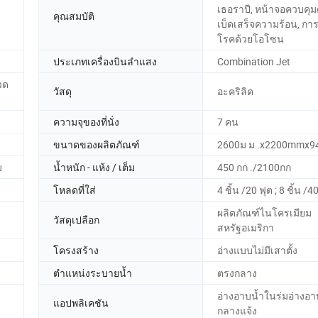
เธอราปี, หน้าจอควบคุมด
คุณสมบัติ
เบ็ดเสร็จความร้อน, การฆ
โรคด้วยโอโซน
ประเภทเครื่องบินลำแสง
Combination Jet
วด
วัสดุ
อะคริลิค
ความจุของที่นั่ง
7 คน
ขนาดของผลิตภัณฑ์
2600ม ม .x2200mmx9
ม
น้ำหนัก - แห้ง / เต็ม
450 กก ./2100กก
โหลดที่ใส่
4 ชิ้น /20 ฟุต ; 8 ชิ้น /4
ผลิตภัณฑ์ไนโครเมียม
วัสดุเปลือก
สหรัฐอเมริกา
โครงสร้าง
อ่างแบบไม่มีเสาตั้ง
ตำแหน่งระบายน้ำ
ตรงกลาง
อ่างอาบน้ำในร่มอ่างอา
แอปพลิเคชัน
กลางแจ้ง