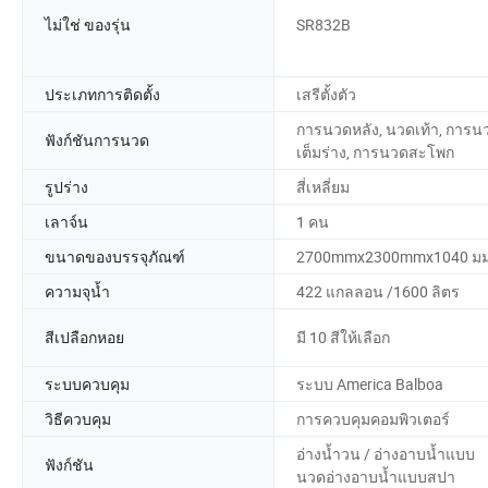
ไม่ใช่ ของรุ่น
SR832B
ประเภทการติดตั้ง
เสรีตั้งตัว
การนวดหลัง, นวดเท้า, การน
ฟังก์ชันการนวด
เต็มร่าง, การนวดสะโพก
รูปร่าง
สี่เหลี่ยม
เลาจ์น
1 คน
ขนาดของบรรจุภัณฑ์
2700mmx2300mmx1040 ม
ความจุน้ำ
422 แกลลอน /1600 ลิตร
สีเปลือกหอย
มี 10 สีให้เลือก
ระบบควบคุม
ระบบ America Balboa
วิธีควบคุม
การควบคุมคอมพิวเตอร์
อ่างน้ำวน / อ่างอาบน้ำแบบ
ฟังก์ชัน
นวดอ่างอาบน้ำแบบสปา