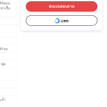
ิจิตอล,
ส่งแบบสอบถาม
่าเชื้อ
แชท
40 มม
0 ฟุต
บน้ำ