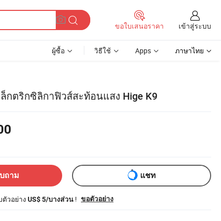
เข้าสู่ระบบ
ขอใบเสนอราคา
ผู้ซื้อ
วิธีใช้
Apps
ภาษาไทย
ล็กตริกซิลิกาฟิวส์สะท้อนแสง Hige K9
00
อบถาม
แชท
ับตัวอย่าง
!
ขอตัวอย่าง
US$ 5/บางส่วน