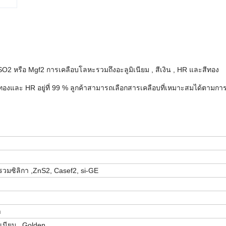
2 หรือ Mgf2 การเคลือบโลหะรวมถึงอะลูมิเนียม , สีเงิน , HR และสีทอง
ซ็นต์ทองและ HR อยู่ที่ 99 % ลูกค้าสามารถเลือกสารเคลือบที่เหมาะสมได้ตามกา
วมซิลิกา ,ZnS2, Casef2, si-GE
า
ิเนียม , Golden