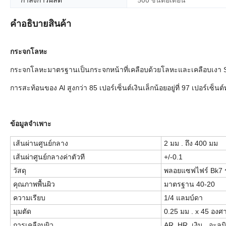
คำอธิบายสินค้า
กระจกโลหะ
กระจกโลหะมาตรฐานเป็นกระจกหน้าที่เคลือบด้วยโลหะและเคลือบเงา SO
การสะท้อนของ Al สูงกว่า 85 เปอร์เซ็นต์เงินเล็กน้อยอยู่ที่ 97 เปอร์เ
ข้อมูลจำเพาะ
เส้นผ่านศูนย์กลาง
2 มม . ถึง 400 มม
เส้นผ่าศูนย์กลางค่าตัวที
+/-0.1
วัสดุ
พลอยแซฟไฟร์ Bk7 ร
คุณภาพพื้นผิว
มาตรฐาน 40-20
ความเรียบ
1/4 แลมบ์ดา
มุมตัด
0.25 มม . x 45 องศ
การเคลือบผิว
AR, HR, เงิน , อะลูม