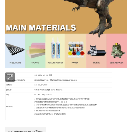
เปิด / ปิด
110 /220V, AC, 200 วัตต์
ระบบควบคุม ( อุปกรณ์เสริม )
เซนเซอร์อินฟราเรด / รีโมทคอนโทรล / กล่องปุ่ม / ตัวตั้งเวลา
ใบรับรอง
CE, ISO, BV, TUV
อุณหภูมิ
ปรับให้ เข้ากับอุณหภูมิ -20 º C ถึง 50 º C
อายุ
เยาวชน ( อายุ 15-35 ปี )
1 ความยาวของผลิตภัณฑ์วัดจากกระดูกสันหลัง ความสูงเหมาะสำหรับการอ้างอิง
อีกทั้งยังมีขนาดอื่นอีกด้วยความ ยาว 1~50 ม . 2
3 เราสามารถสร้างภาพเคลื่อนไหวด้วยระบบมอเตอร์แบบไม่ใช้แปรงถ่านและระบบนิวแมติก
หมายเหตุ
4 แอนิเมสโตรโนเสาร์ทั้งหมดสามารถใช้ได้ทั้งภายในและภายนอกอาคาร
5 จัดเตรียมรูปภาพการออกแบบได้ฟรี
ต้องตัดแพ็คไดโนเสาร์ 6 ม . สำหรับการจัดส่ง
รูปภาพแบบละเอียด