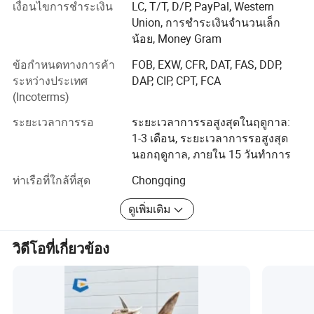
เงื่อนไขการชำระเงิน
LC, T/T, D/P, PayPal, Western
ผลิตภัณฑ์ที่ผลิตออกมาได้มากกว่า 40 ประเทศได้แก่อเมริกา
Union, การชำระเงินจำนวนเล็ก
แคนาดาอาร์เจนตินาเปรูฮังการี ออสเตรีย , เนเธอร์แลนด์ ,
น้อย, Money Gram
ออสเตรเลีย , อิตาลี , รัสเซีย , อังกฤษโปแลนด์สาธารณรัฐเช็ก
เยอรมนีบราซิล นอร์เวย์ซาอุดีอาระเบียตุรกีญี่ปุ่นเกาหลีใต้
ข้อกำหนดทางการค้า
FOB, EXW, CFR, DAT, FAS, DDP,
ประเทศไทยสิงคโปร์ฯลฯ .. นิทรรศการนี้ได้รับการยกย่อง
ระหว่างประเทศ
DAP, CIP, CPT, FCA
อย่างอบอุ่นจากนักท่องเที่ยว
(Incoterms)
ในช่วงต้นของบริษัทบริษัทได้จัดตั้งความร่วมมือระหว่าง
ระยะเวลาการรอ
ระยะเวลาการรอสูงสุดในฤดูกาล:
โรงเรียนกับมหาวิทยาลัยเสฉวนสาขาวิทยาศาสตร์และ
1-3 เดือน, ระยะเวลาการรอสูงสุด
วิศวกรรมและได้ร่วมมือกันเพื่อนำมืออาชีพของวิทยาลัยมา
นอกฤดูกาล, ภายใน 15 วันทำการ
ร่วมกันสร้างทีมชั้นนำที่มีคุณภาพสูง บริษัทได้นำเอาคุณค่า
ท่าเรือที่ใกล้ที่สุด
Chongqing
ทางโภชนาการทางศิลปะที่เข้มแข็งและภูมิหลังทาง
วัฒนธรรมที่ลึกซึ้งมาใช้กับ Academy of Fine Arts และ
ดูเพิ่มเติม
วิทยาลัยและมหาวิทยาลัยต่างๆและใช้บริการระดับมืออาชีพ
ทันเวลาและเอาใจใส่เพื่อสร้างสรรค์งานศิลปะที่มีความหมาย
วิดีโอที่เกี่ยวข้อง
ทางวัฒนธรรมสำหรับลูกค้า