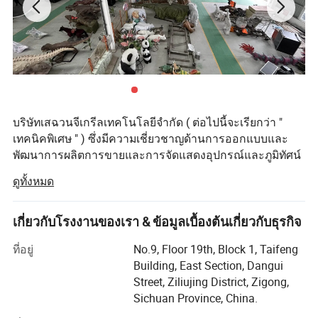
บริษัทเสฉวนจีเกรีลเทคโนโลยีจำกัด ( ต่อไปนี้จะเรียกว่า "
เทคนิคพิเศษ " ) ซึ่งมีความเชี่ยวชาญด้านการออกแบบและ
พัฒนาการผลิตการขายและการจัดแสดงอุปกรณ์และภูมิทัศน์
ผลิตภัณฑ์นี้สามารถแบ่งออกเป็นผลิตภัณฑ์ของเราได้ 3 ประ
ดูทั้งหมด
เภทหลักๆได้แก่ผลิตภัณฑ์จำลองสภาพภูมิประเทศและโคมไฟ
เทศกาลรวมถึงไดโนเสาร์แบบเคลื่อนไหวประติมากรรมไฟ
เบอร์กลาสประติมากรรมโลหะประติมากรรมซีเมนต์
เกี่ยวกับโรงงานของเรา & ข้อมูลเบื้องต้นเกี่ยวกับธุรกิจ
ประติมากรรมหินประติมากรรมหญ้าเทียมโคมไฟเทศกาล
ที่อยู่
No.9, Floor 19th, Block 1, Taifeng
สนามขุดหลุมฝังศพภูมิประเทศขนาดเล็กเป็นต้นโดยใช้กัน
Building, East Section, Dangui
อย่างแพร่หลายในเมืองพลาซาสวนสวนสวนสนุกฯลฯ
Street, Ziliujing District, Zigong,
เราเข้าสู่ตลาดต่างประเทศในขณะที่เรากำลังมุ่งเน้นตลาด
Sichuan Province, China.
ภายในประเทศ และเรามีสิทธิอิสระในการส่งออกและ