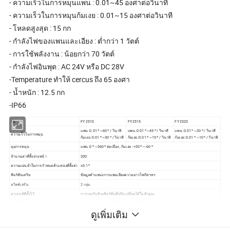
- ความเร็วในการหมุนแพน : 0.01~45 องศาต่อวินาที
- ความเร็วในการหมุนก้มเงย : 0.01~15 องศาต่อวินาที
- โหลดสูงสุด : 15 กก
- กำลังไฟของแพนและเอียง : ต่ำกว่า 1 วัตต์
- การใช้พลังงาน : น้อยกว่า 70 วัตต์
- กำลังไฟอินพุต : AC 24V หรือ DC 28V
-Temperature ทำให้ cercus ถึง 65 องศา
- น้ำหนัก : 12.5 กก
-IP66
รุ่น
FY 2510
FY 2515
FY 2520
แพน :0.01 º ~60 º / วินาที
แพน :0.01 º ~45 º / วินาที
แพน :0.01 º ~20 º / วินาที
ความเร็วในการหมุน
ก้มเงย :0.01 º ~30 º / วินาที
ก้มเงย :0.01 º ~15 º / วินาที
ก้มเงย :0.01 º ~10 º / วินาที
มุมการหมุน
แพน :0 º ~360 º ต่อเนื่อง , ก้มเงย : +20 º ~-60 º
จำนวนค่าที่ตั้งล่วงหน้า
200
ความแม่นยำในการกำหนดตำแหน่งที่ตั้งค่า
±0.1 º
ฟังก์ชันเสริม
ข้อมูลตำแหน่งการแพนเอียงความยาวโฟกัสฯลฯ
สวิตช์เสริม
2 กลุ่ม
ค่าเลนส์ที่ตั้งไว้
การรองรับด้วยฟังก์ชันที่ปรับเปลี่ยนได้ในตัวคุณ
ความเร็วในการควบคุมเลนส์
สามารถปรับความเร็วในการซูม / โฟกัสได้อย่างต่อเนื่อง
ดูเพิ่มเติม
ล่องเรืออัตโนมัติ
8 แทร็ค ( แต่ละแทร็คมีค่าที่ตั้งล่วงหน้า 10 ค่า )
ไปสู่จุดหมาย
สามารถตั้งค่าได้ภายในขอบข่าย 1~60 ต่ำสุด