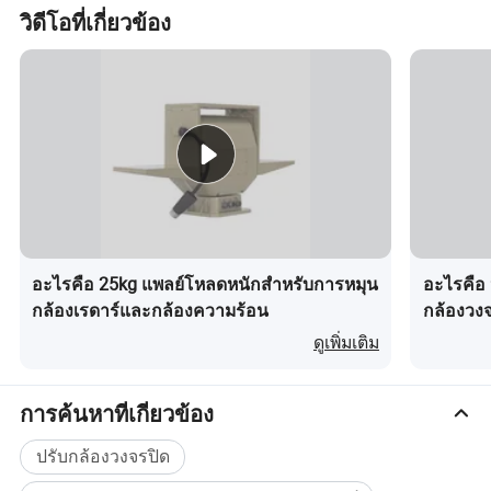
สแกนอัตโนมัติ
1 เส้นทาง
วิดีโอที่เกี่ยวข้อง
โปรโตคอ
Pelco-D/P
Baud Rate
2400 4800 /191/19200bps 9600
อินเตอร์เฟซ
RS485, รองรับการส่งกลับค่ามุม ( หรือ RS422 ส่งคืนแบบเรียลไทม์ )
แรงดันไฟฟ้าอินพุต
AC24V±20 10%,60Hz;DC28V 50±20 %
การสิ้นเปลืองพลังงาน
≤70 วัตต์
อุณหภูมิในการทำงาน
อุณหภูมิ :-600~ 25 +65 cius, ความชื้น : 90±3 RH โดยไม่กลั่นตัวเป็นหยดน้ำ (-6~+40 cius)
อุณหภูมิในการเก็บรักษา
40 ~ +70 cius
โหลดสูงสุด
10 กก
15 กก
20 กก
โหมดโหลด
ติดตั้งด้านบน / ด้านข้าง
การขับเคลื่อน
ทำงานด้วยเฟืองตัวหนอน
ระดับการป้องกัน
มาตรฐาน IP66
น้ำหนัก
12.5 กก
ขนาด
265 มม .*180 มม .*315 มม . (L*W*H)
อะไรคือ 25kg แพลย์โหลดหนักสำหรับการหมุน
อะไรคือ 
กล้องเรดาร์และกล้องความร้อน
กล้องวงจ
ดูเพิ่มเติม
การค้นหาที่เกี่ยวข้อง
ปรับกล้องวงจรปิด