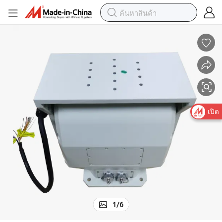
เปิด
1
/
6