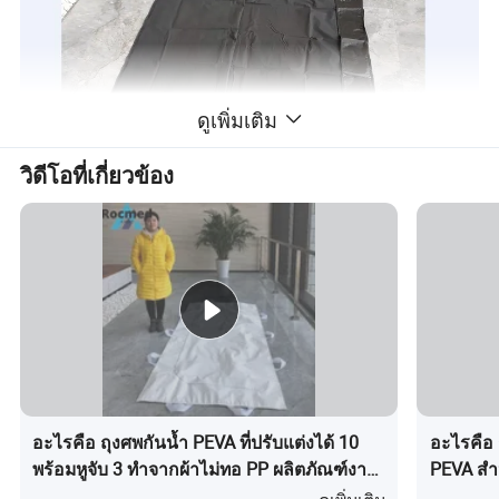
ดูเพิ่มเติม
วิดีโอที่เกี่ยวข้อง
อะไรคือ ถุงศพกันน้ำ PEVA ที่ปรับแต่งได้ 10
อะไรคือ ถ
พร้อมหูจับ 3 ทำจากผ้าไม่ทอ PP ผลิตภัณฑ์งาน
PEVA สำห
รูปภาพจากโรงงาน
ศพถุงศพ PEVA โลงศพถุงศพศพ
ทนทานสู