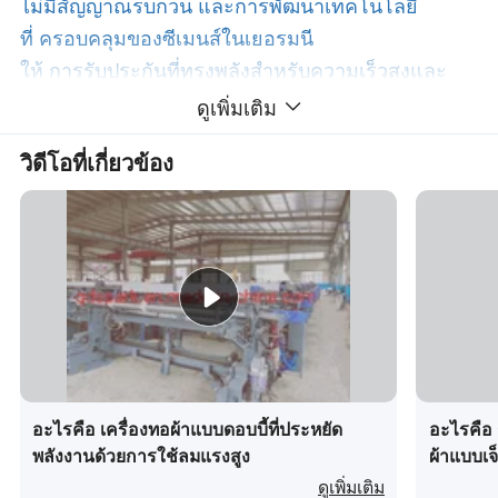
ไม่มีสัญญาณรบกวน และการพัฒนาเทคโนโลยี
ที่ ครอบคลุมของซีเมนส์ในเยอรมนี
ให้ การรับประกันที่ทรงพลังสำหรับความเร็วสูงและ
การประหยัดพลังงาน
ดูเพิ่มเติม
วิดีโอที่เกี่ยวข้อง
3
เพลาที่ติดกับเพลา
โยกชนิดข้อเหวี่ยงช่วยให้สมดุลและเสถียรภาพดีขึ้น
เพื่อลดการทำงานของเครื่องจักรสั่นสะเทือนที่มีข้อ
บกพร่องใหญ่
ลดการสั่นสะเทือนของพื้นลงประมาณ 35 %
4 เท่าเพื่อป้องกันไม่ให้เกิดขอบเหล็กพัน
การอัปเกรดอุปกรณ์นำเฟรมของเฮรัลด์พร้อมด้วยคาน
สองทางทั้งก่อนและหลังการเพิ่ม ป้ายเฟรมแพดของเฮ
รัลด์
อะไรคือ เครื่องทอผ้าแบบดอบบี้ที่ประหยัด
อะไรคือ 
ลดการสั่นสะเทือนของเฟรมจากการสั่นสะเทือนของ
พลังงานด้วยการใช้ลมแรงสูง
ผ้าแบบเจ
เครื่องจักรด้วยความเร็วสูง
ดูเพิ่มเติม