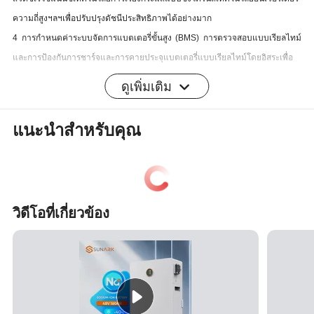
ความถี่สูงฯลฯเพื่อปรับปรุงดัชนีประสิทธิภาพได้อย่างมาก
4 การกำหนดค่าระบบจัดการแบตเตอรี่ขั้นสูง (BMS) การตรวจสอบแบบเรียลไทม์
และการป้องกันการชาร์จและการคายประจุแบตเตอรี่แบบเรียลไทม์โดยอิสระเพื่อ
ให้มั่นใจในความปลอดภัยและอายุการใช้งานของแบตเตอรี่
ดูเพิ่มเติม
การออกแบบเพื่อการควบคุมอัจฉริยะ DSP แบบดิจิตอลเต็มรูปแบบ 5 รูปแบบ
6 ฟังก์ชันป้องกันความปลอดภัยที่สมบูรณ์แบบและความน่าเชื่อถือสูงของระบบ
แนะนำสำหรับคุณ
จ่ายไฟ
7 ผลิตภัณฑ์นี้ได้รับการผนวกรวมเข้ากับขอบเขตของอินเทอร์เน็ตในทุกสิ่งด้วย
ระบบอัตโนมัติระดับสูงและสามารถตรวจสอบและควบคุมได้โดยเครือข่ายโมดูล
4G และสามารถทำงานได้อย่างมีเสถียรภาพเป็นเวลานานโดยไม่ต้องติดต่อกับ
วิดีโอที่เกี่ยวข้อง
ภายนอก
8 สามารถติดตั้งผลิตภัณฑ์ในรูปแบบของผนังหรือติดตั้งบนพื้นซึ่งใช้งานได้สะดวก
ใช้ในพื้นที่ขนาดเล็กและเคลื่อนย้ายได้ง่าย
9 เพิ่มความสะดวกในการใช้พื้นที่จัดเก็บข้อมูลคู่ขนานและรองรับการขยายพื้นที่
จัดเก็บข้อมูล
10 สามารถเพิ่มลงในชุดแบตเตอรี่เพื่อเพิ่มความจุ