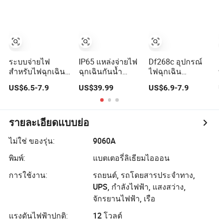
บนถนน และการ
แรงดันลมยาง
ตั้งแคมป์
สำรองไฟฟ้าใน
กรณีฉุกเฉิน (YQ-
K333)
ระบบจ่ายไฟ
IP65 แหล่งจ่ายไฟ
Df268c อุปกรณ์
สำหรับไฟฉุกเฉิน
ฉุกเฉินกันน้ำ
ไฟฉุกเฉิน
ในลิฟต์
สำหรับไฟ LED
อัตโนมัติหลอดไฟ
US$6.5-7.9
US$39.99
US$6.9-7.9
Rkp220/12 ส่วน
แบบสูงและไฟน้ำ
LED แหล่งจ่ายไฟ
ลิฟต์ ส่วนที่
ท่วมที่ชาร์จได้
สำหรับการส่อง
เกี่ยวข้องกับลิฟต์
สว่างฉุกเฉิน
รายละเอียดแบบย่อ
ไม่ใช่ ของรุ่น:
9060A
พิมพ์:
แบตเตอรี่ลิเธียมไอออน
การใช้งาน:
รถยนต์, รถโดยสารประจำทาง,
UPS, กำลังไฟฟ้า, แสงสว่าง,
จักรยานไฟฟ้า, เรือ
แรงดันไฟฟ้าปกติ:
12 โวลต์