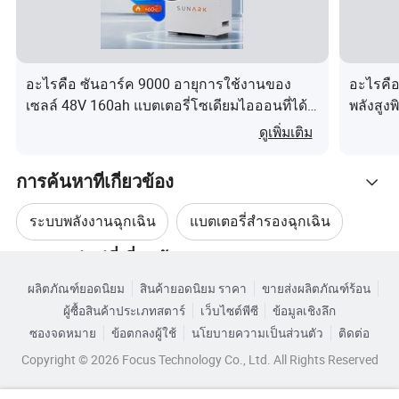
สถานการณ์ที่สามารถใช้งานได้
1 กำลังไฟฉุกเฉินสำหรับการขนส่งทางรถไฟ
อะไรคือ ซันอาร์ค 9000 อายุการใช้งานของ
อะไรคือ
2 แหล่งจ่ายไฟฉุกเฉินสำหรับการป้องกันมนุษย์
เซลล์ 48V 160ah แบตเตอรี่โซเดียมไอออนที่ได้
พลังสูง
รับการรับรองจาก UL สำหรับระบบเก็บพลังงาน
งานยาวน
3 แหล่งจ่ายไฟสำหรับการจัดเก็บพลังงานภายในบ้าน
ดูเพิ่มเติม
แสงอาทิตย์ ผนังพลังงานบ้าน ระบบจัดการ
Cqd10m
แหล่งจ่ายไฟ 4.Communication Security
แบตเตอรี่ที่ชาญฉลาด
5 แหล่งจ่ายไฟฉุกเฉินในสถานการณ์เฉพาะฯลฯ
การค้นหาที่เกี่ยวข้อง
พารามิเตอร์ของผลิตภัณฑ์
ระบบพลังงานฉุกเฉิน
แบตเตอรี่สำรองฉุกเฉิน
หมวดหมู่หมู่ที่เกี่ยวข้อง
ระบบจัดเก็บพลังงานฉุกเฉิน
แหล่งจ่ายไฟ L โมดูล
ผลิตภัณฑ์ยอดนิยม
สินค้ายอดนิยม ราคา
ขายส่งผลิตภัณฑ์ร้อน
เรียกดูตามหมวดหมู่
ผู้ซื้อสินค้าประเภทสตาร์
เว็บไซต์พีซี
ข้อมูลเชิงลึก
โรฮส์พลังงานฉุกเฉิน
พลังงานฉุกเฉินรถยนต์
ซองจดหมาย
ข้อตกลงผู้ใช้
นโยบายความเป็นส่วนตัว
ติดต่อ
Copyright © 2026 Focus Technology Co., Ltd. All Rights Reserved