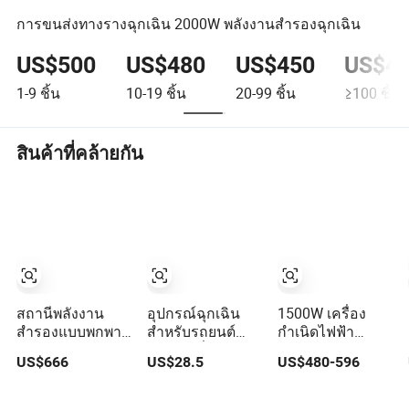
การขนส่งทางรางฉุกเฉิน 2000W พลังงานสำรองฉุกเฉิน
US$500
US$480
US$450
US$4
1-9
ชิ้น
10-19
ชิ้น
20-99
ชิ้น
≥100
ชิ้น
สินค้าที่คล้ายกัน
สถานีพลังงาน
อุปกรณ์ฉุกเฉิน
1500W เครื่อง
สำรองแบบพกพา
สำหรับรถยนต์
กำเนิดไฟฟ้า
LiFePO4 สำหรับ
แบตเตอรี่สำรอง
พลังงานแสง
US$666
US$28.5
US$480-596
การตั้งแคมป์ การ
แบบขายส่ง เครื่อง
อาทิตย์แบบพกพา
เดินทาง การท่อง
ปั๊มลมแบบพกพา
สถานีจ่ายไฟ
เที่ยว การเดินทาง
อุปกรณ์ตรวจสอบ
ฉุกเฉินสำหรับการ