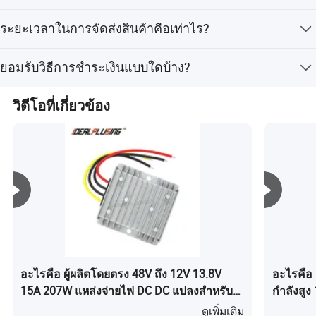
ผลิตภัณฑ์นี้ได้รับการรับรองตามมาตรฐาน CE และ RoHS
ระยะเวลาในการจัดส่งสินค้าคือเท่าไร?
โดยเฉลี่ยแล้ว ระยะเวลาในการจัดส่งสินค้าคือภายใน 15 วัน
ยอมรับวิธีการชำระเงินแบบใดบ้าง?
ทำการ ทั้งในช่วงฤดูที่มีความต้องการสูงและช่วงนอกฤดู
เรายอมรับการชำระเงินผ่าน LC, T/T, D/P, PayPal, Western
วิดีโอที่เกี่ยวข้อง
Union, การชำระเงินจำนวนน้อย และ Money Gram
รุ่น :ips-DTD24S121
DC Converter
รุ่น :ipS-DTD5S125 DC Converter
รุ่น :ipS-DTD72S1220
DC Converter
12v12 วัตต์ 1A
12VDC 5A 60W
12VDC 240W
รุ่น :IPS-DTD122S2860 DC Converter
รุ่น :IPS-DTD24S4850 DC Converter
รุ่น :IPS-DTD48S1240 ตัวแปลง DC
28VDC 60A 1680W
12VDC 40A 480W
48VDC 50A 2400W
รูปภาพแบบละเอียด
อะไรคือ ผู้ผลิตโดยตรง 48V ถึง 12V 13.8V
อะไรคือ
15A 207W แหล่งจ่ายไฟ DC DC แปลงสำหรับ
กำลังสูง
LED
64V ตัว
ดูเพิ่มเติม