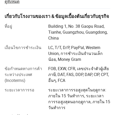
ดูทั้งหมด
แหล่งจ่ายไฟ AC DC, แรงดันไฟฟ้าตั้งแต่ 0 ถึง 200kv, กระแส
เรา
มีตัวเลือกการออกแบบตัวแปลงแบบแยกอิสระและแบบไม่กั้นแยก
ไฟจาก 0 แอมป์
เกี่ยวกับโรงงานของเรา & ข้อมูลเบื้องต้นเกี่ยวกับธุรกิจ
โปรดไปที่เว็บไซต์ของเราและส่งคำถามเพื่อสำรวจความสามารถของ
อินเวอร์เตอร์ DC AC, แรงดันไฟฟ้า DC จาก 12VDC ถึง
เราเพิ่มเติม
2000VDC และกำลังไฟจาก 100W ถึง 500kw
ที่อยู่
Building 1, No. 38 Gaopu Road,
Tianhe, Guangzhou, Guangdong,
แหล่งจ่ายไฟ AC แหล่งจ่ายไฟ AC แบบเฟสเดียวหรือ 3 เฟส ,
หากคุณไม่พบสเปคที่เหมาะสมกับความต้องการของคุณ
China
500Hz แหล่งจ่ายไฟขนาด 10 kVA ถึง 500kVA
เงื่อนไขการชำระเงิน
LC, T/T, D/P, PayPal, Western
เครื่องจ่ายไฟ AC DC แบบต่อสายดิน , จาก 300 แอมป์ถึง
ติดต่อเราเดี๋ยวนี้ ! มันจะไม่มีค่าใช้จ่ายใดๆเกิดขึ้นหากท่าน
Union, การชำระเงินจำนวนเล็ก
50000 แอมป์
ถามเราแต่อาจเป็นโอกาสสำหรับทั้งสองฝ่าย !
น้อย, Money Gram
เราคือใคร
ข้อกำหนดทางการค้า
FOB, EXW, CFR, เลขประจำตัวผู้เสีย
ทีมงานที่ทุ่มเทของเราพยายามที่จะตอบสนองภายในหนึ่งชั่วโมง
ระหว่างประเทศ
ภาษี, DAT, FAS, DDP, DAP, CIP, CPT,
เรามีโรงงานของเรา ( ตั้งอยู่ในเซินเจิ้นจีน ) โรงงานที่ดำเนิน
(Incoterms)
อื่นๆ, FCA
การร่วมมือกว่า 20 แห่งพนักงานมากกว่า 60 คนและ 10000
ขอขอบคุณที่พิจารณาบริการของเรา
รุ่นที่มีข้อกำหนดเกี่ยวกับแหล่งจ่ายไฟ
ระยะเวลาการรอ
ระยะเวลาการรอสูงสุดในฤดูกาล:
ภายใน 15 วันทำการ, ระยะเวลา
เป็นหนึ่งในซัพพลายเออร์ที่ประกอบ , พัฒนา , ผลิต , ขาย ,
ข้อมูลจำเพาะ
การรอสูงสุดนอกฤดูกาล, ภายใน 15
ออกแบบทางวิศวกรรม , และโครงสร้างสำหรับพาวเวอร์
วันทำการ
ซัพพลายชนิดต่างๆ
แบรนด์
วิดีโอ