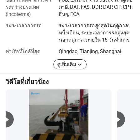
จังหวัดทั่วประเทศจีนจะส่งออกไปยังลูกค้าในกว่า 100
ระหว่างประเทศ
ภาษี, DAT, FAS, DDP, DAP, CIP, CPT,
ประเทศ เรายังยินดีต้อนรับการสั่งซื้อ OEM และ ODM อีกด้วย
(Incoterms)
อื่นๆ, FCA
การบรรจุและการจัดส่ง
ด้วยการยึดถือหลักการทางธุรกิจของผลประโยชน์เราจึงมีชื่อ
เสียงที่เชื่อถือได้ในหมู่ลูกค้าของเราเนื่องจากบริการระดับมือ
ระยะเวลาการรอ
ระยะเวลาการรอสูงสุดในฤดูกาล:
อาชีพผลิตภัณฑ์ที่มีคุณภาพและราคาที่แข่งขันได้ ไม่ว่าจะ
หนึ่งเดือน, ระยะเวลาการรอสูงสุด
เป็นการเลือกผลิตภัณฑ์ปัจจุบันจากแคตตาล็อกของเราหรือ
นอกฤดูกาล, ภายใน 15 วันทำการ
การได้รับความช่วยเหลือทางวิศวกรรมสำหรับการประยุกต์
ท่าเรือที่ใกล้ที่สุด
Qingdao, Tianjing, Shanghai
ใช้งานของคุณ
ดูเพิ่มเติม
คุณสามารถพูดคุยกับศูนย์บริการลูกค้าของเราเกี่ยวกับความ
ต้องการในการจัดหาสินค้าของคุณ เรายินดีต้อนรับลูกค้าทั้ง
จากที่บ้านและต่างประเทศอย่างอบอุ่นเพื่อร่วมมือกับเราใน
วิดีโอที่เกี่ยวข้อง
การประสบความสำเร็จร่วมกัน หากคุณมีความคิดหรือ
แนวคิดใหม่สำหรับผลิตภัณฑ์นี้โปรดติดต่อเรา เรายินดีที่ได้
ทำงานร่วมกับคุณและในที่สุดเราก็มอบผลิตภัณฑ์ที่คุณพึง
พอใจให้กับคุณ เราคือคู่ค้าที่คุณไว้วางใจได้ ให้โลกรักเครน
จีน