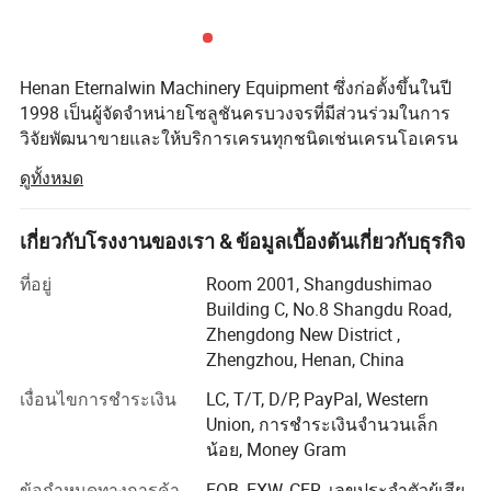
Henan Eternalwin Machinery Equipment ซึ่งก่อตั้งขึ้นในปี
1998 เป็นผู้จัดจำหน่ายโซลูชันครบวงจรที่มีส่วนร่วมในการ
วิจัยพัฒนาขายและให้บริการเครนทุกชนิดเช่นเครนโอเครน
ยกระดับสะพานเครนเครนเครนของปั้นจั่นปั้นจั่นเรือเดิน
ดูทั้งหมด
สมุทร เครื่องฉุดลากสำหรับเรือแพลตฟอร์มการยกเครื่องยก
บูมเครื่องยกสุญญากาศกระจกฟอร์คลิฟต์คลังสินค้าและอื่นๆ
เราตั้งอยู่ในเครนบ้านเกิดของเมือง Changyuan พร้อมด้วย
เกี่ยวกับโรงงานของเรา & ข้อมูลเบื้องต้นเกี่ยวกับธุรกิจ
ทางเข้าถึงที่สะดวกสบายสำหรับบริการรับส่ง
พารามิเตอร์ของผลิตภัณฑ์
ที่อยู่
Room 2001, Shangdushimao
บริษัทของเราครอบคลุมพื้นที่ 90 ตารางเมตร 000 ตาราง
Building C, No.8 Shangdu Road,
เมตรและมีพนักงาน 100 คน ทุ่มเทเพื่อการควบคุมคุณภาพที่
Zhengdong New District ,
เข้มงวดและการบริการลูกค้าอย่างเอาใจใส่พนักงานที่มี
Zhengzhou, Henan, China
ประสบการณ์ของเราพร้อมเสมอที่จะพูดคุยถึงความต้องการ
เงื่อนไขการชำระเงิน
LC, T/T, D/P, PayPal, Western
ของคุณและสร้างความมั่นใจว่าลูกค้าจะได้รับความพึงพอใจ
Union, การชำระเงินจำนวนเล็ก
สูงสุด นอกจากนี้เรายังได้รับใบรับรอง CE หรือ
น้อย, Money Gram
ใบรับรอง SGS การจำหน่ายสินค้าของเราในทุกเมืองและทุก
ข้อกำหนดทางการค้า
FOB, EXW, CFR, เลขประจำตัวผู้เสีย