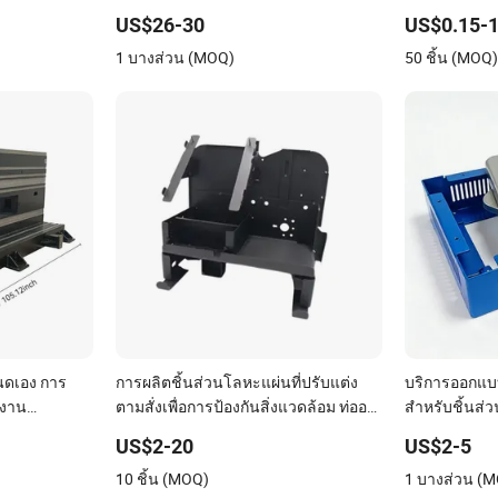
้วน การเชื่อม
ดัด
เลส
US$26-30
US$0.15-1
1 บางส่วน (MOQ)
50 ชิ้น (MOQ
ดเอง การ
การผลิตชิ้นส่วนโลหะแผ่นที่ปรับแต่ง
บริการออกแ
งงาน
ตามสั่งเพื่อการป้องกันสิ่งแวดล้อม ท่ออลู
สำหรับชิ้นส่ว
มิเนียมที่มีความแม่นยำที่ถูกดึงเย็น
ทนทาน
US$2-20
US$2-5
10 ชิ้น (MOQ)
1 บางส่วน (