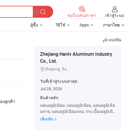
เข้าสู่ระบบ
ขอใบเสนอราคา
ผู้ซื้อ
วิธีใช้
Apps
ภาษาไทย
แบ่งปัน
Zhejiang Hanlv Aluminum Industry
Co., Ltd.
Zhejiang, จีน

วันที่เข้าสู่ระบบล่าสุด:
Jul 28, 2026
สินค้าหลัก:
องลูกค้า
แผ่นอลูมิเนียม, แผ่นอลูมิเนียม, แผ่นอลูมิเนีย
มลาย, แผ่นอลูมิเนียมกลม, กระเบื้องอลูมิเนีย
ม, แผ่นอลูมิเนียมลายพิมพ์, แผ่นอลูมิเนียม, แ
เพิ่มเติม
ผ่นหลังคาอลูมิเนียม, วงกลมอลูมิเนียม, แผ่น
อลูมิเนียมลูกฟูก