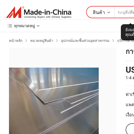
สินค้า
ทุกหมวดหมู่
ยังมอ
คุณต
หน้าหลัก
หมวดหมู่สินค้า
อุปกรณ์และชิ้นส่วนอุตสาหกรรม
บริการทา



กา
U
1-4
ท่าเร
แพค
เงื่