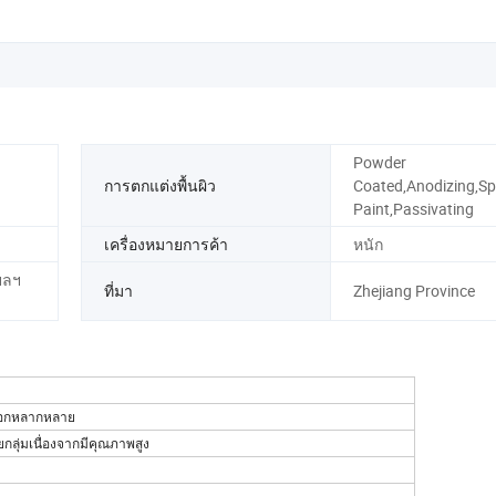
Powder
การตกแต่งพื้นผิว
Coated,Anodizing,Sp
Paint,Passivating
เครื่องหมายการค้า
หนัก
ฯลฯ
ที่มา
Zhejiang Province
้เลือกหลากหลาย
ยกลุ่มเนื่องจากมีคุณภาพสูง