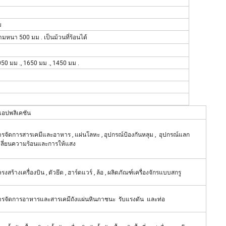
ม
มหนา 500 มม . เป็นม้วนที่ร้อนได้
050 มม ., 1650 มม ., 1450 มม .
อปพลิเคชัน
ารจัดการสารเคมีและอาหาร , แผ่นโลหะ , อุปกรณ์ป้องกันหลุม , อุปกรณ์แลก
ปลี่ยนความร้อนและการให้แสง
รงสร้างเครื่องบิน , ตัวยึด , ฮาร์ดแวร์ , ล้อ , ผลิตภัณฑ์เครื่องจักรแบบสกรู
ารจัดการอาหารและสารเคมีถังแผ่นหินภาชนะ รับแรงดัน และท่อ