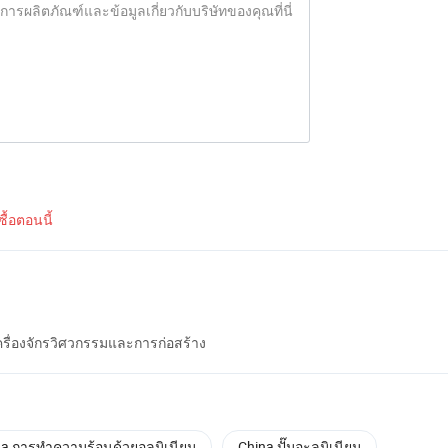
้อตอนนี้
ครื่องจักรวิศวกรรมและการก่อสร้าง
na การทำความร้อนด้วยอลูมิเนียม
China ปั๊มอะลูมิเนียม