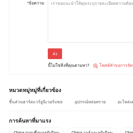
*
ข้อความ:
ส่ง
นี้ไม่ใช่สิ่งที่คุณตามหา?
โพสต์คำขอการจัดซื

หมวดหมู่หมู่ที่เกี่ยวข้อง
ชิ้นส่วนฮาร์ดแวร์ยูนิเวอร์แซล
อุปกรณ์หล่อทราย
อะไหล่เ
การค้นหาที่มาแรง
China การเชื่อมอลูมิเนียม
China วาล์วอะลูมิเนียม
Chi