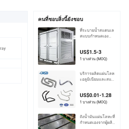
คนที่ชอบสิ่งนี้ยังชอบ
ที่ระบายน้ำสแตนเล
สแบบกำหนดเองสำ
หรับการใช้งานหนัก
ray
US$1.5-3
1 บางส่วน (MOQ)
บริการผลิตแผ่นโลห
ะอลูมิเนียมและสแต
นเลสที่มีความแม่น
ยำตามสั่ง การดัดท่อ
US$0.01-1.28
กลวง การดัดกรอบ ก
ารม้วน การเชื่อม แล
1 บางส่วน (MOQ)
ะการปั๊ม
ถังน้ำมันแผ่นโลหะที่
กำหนดเองจากผู้ผลิต
พร้อมบริการเชื่อม ตั