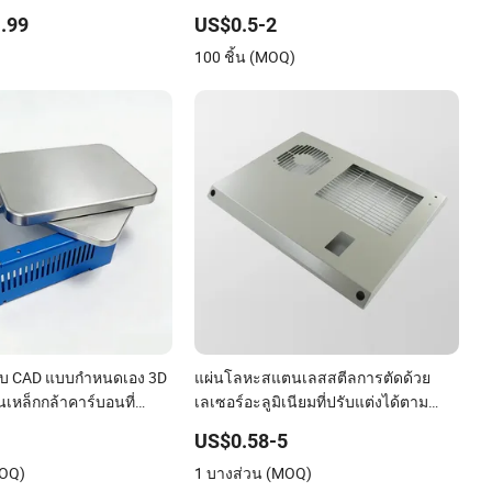
โลหะ
.99
US$0.5-2
)
100 ชิ้น (MOQ)
บบ CAD แบบกำหนดเอง 3D
แผ่นโลหะสแตนเลสสตีลการตัดด้วย
นเหล็กกล้าคาร์บอนที่
เลเซอร์อะลูมิเนียมที่ปรับแต่งได้ตาม
ต้องการ OEM การบริการการผลิต
US$0.58-5
MOQ)
1 บางส่วน (MOQ)