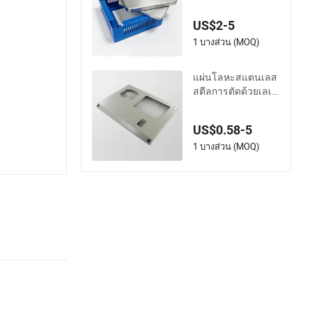
สำหรับชิ้นส่วนเหล็ก
กล้าคาร์บอนที่ทนทา
US$2-5
น
1 บางส่วน (MOQ)
แผ่นโลหะสแตนเลส
สตีลการตัดด้วยเลเซ
อร์อะลูมิเนียมที่ปรับ
แต่งได้ตามต้องการ
US$0.58-5
OEM การบริการการ
ผลิต
1 บางส่วน (MOQ)