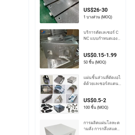
ดเลเซอร์ และดัด
US$26-30
1 บางส่วน (MOQ)
บริการตัดเลเซอร์ C
NC แบบกำหนดเอง
สำหรับแผ่นโลหะ เห
ล็ก อลูมิเนียม สแตนเ
US$0.15-1.99
ลส
50 ชิ้น (MOQ)
แผ่นชิ้นส่วนที่ดัดงอไ
ด้ด้วยเลเซอร์สแตนเ
ลสสตีลอะลูมิเนียมต
ามสั่ง การสร้างโลห
US$0.5-2
ะ
100 ชิ้น (MOQ)
การผลิตแผ่นโลหะต
ามสั่ง การกลึงสแตน
เลส การเจาะ การงอ