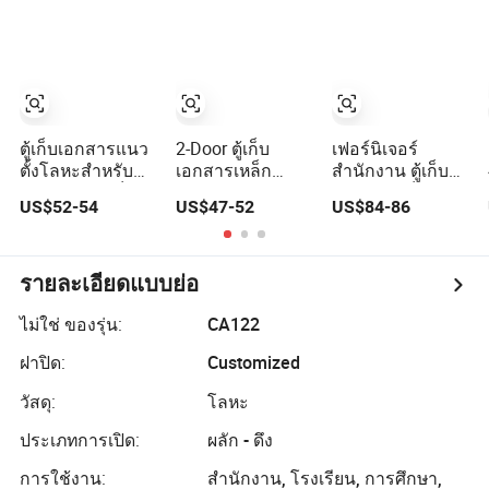
สำนักงานและ
บ้าน
ตู้เก็บเอกสารแนว
2-Door ตู้เก็บ
เฟอร์นิเจอร์
ตั้งโลหะสำหรับ
เอกสารเหล็ก
สำนักงาน ตู้เก็บ
สำนักงาน ตู้เก็บ
สำหรับสำนักงาน
เอกสารเหล็ก 4 ตู้
US$52-54
US$47-52
US$84-86
ของเหล็กที่มี 4 ลิ้น
ตู้เก็บของโลหะ
เก็บเอกสารแบบ
ชัก
สำหรับเอกสาร
ข้างเหล็ก เมทัล
รายละเอียดแบบย่อ
ไม่ใช่ ของรุ่น:
CA122
ฝาปิด:
Customized
วัสดุ:
โลหะ
ประเภทการเปิด:
ผลัก - ดึง
การใช้งาน:
สำนักงาน, โรงเรียน, การศึกษา,