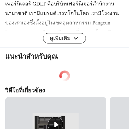
เฟอร์นิเจอร์ GDLT คือบริษัทเฟอร์นิเจอร์สำนักงาน
นานาชาติ เรามีแบรนด์เกรทโกในโลก เรามีโรงงาน
ของเราเองซึ่งตั้งอยู่ในเขตอุตสาหกรรม Pangcun
Luoyang ประเทศจีน เรามีความเชี่ยวชาญในธุรกิจการ
ดูเพิ่มเติม
ผลิตและการส่งออก ผลิตภัณฑ์หลักของเราได้แก่
ล็อคเกอร์เหล็กตู้เก็บเอกสารตู้เก็บเอกสารตู้เก็บเอกสาร
แนะนำสำหรับคุณ
ตู้เก็บเอกสารตู้เก็บเอกสารเหล็กตู้ล็อคเกอร์เหล็กชั้น
วางโลหะตู้ชั้นวางและเฟอร์นิเจอร์ในโรงเรียน ผล
ประกอบการประจำปีของเราคือ 60000 ชุด ตอนนี้เรา
กำลังปรับปรุงเครื่องจักรและเทคนิคเพื่อยกระดับให้สูง
วิดีโอที่เกี่ยวข้อง
ขึ้น ยินดีต้อนรับสู่การสอบถามและการแลกเปลี่ยน
ความคิดเห็นเกี่ยวกับความร่วมมือ
การบรรจุและการจัดส่ง