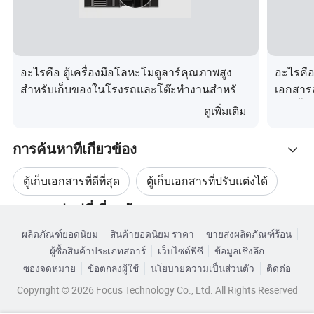
1 หีบห่อ : กล่องส่งออกมาตรฐาน ( บรรจุด้วยโฟม
ไข่มุกและโฟม 5 ชั้น )
อะไรคือ ตู้เครื่องมือโลหะโมดูลาร์คุณภาพสูง
อะไรคือ 
สำหรับเก็บของในโรงรถและโต๊ะทำงานสำหรับ
เอกสารส
2 สามารถใส่โลโก้บนกล่องชื่อของรุ่นและราย
อู่ซ่อมรถ
และลิ้น
ดูเพิ่มเติม
ละเอียดของรุ่นเช่นชิ้นงานขนาดเป็นต้น
3 อาจมีภาพร่างผลิตภัณฑ์พิมพ์อยู่ด้านนอกของบรรจุ
การค้นหาที่เกี่ยวข้อง
ภัณฑ์
ตู้เก็บเอกสารที่ดีที่สุด
ตู้เก็บเอกสารที่ปรับแต่งได้
4 สามารถจัดทำรายงานการทดสอบได้
5 การบรรจุใส่อุปกรณ์ป้องกันภายใน , วัสดุโฟม ,
หมวดหมู่หมู่ที่เกี่ยวข้อง
ตู้เก็บเอกสารสำนักงานที่ปรับแต่งได้
พลาสติกกันความชื้นฯลฯ
ผลิตภัณฑ์ยอดนิยม
สินค้ายอดนิยม ราคา
ขายส่งผลิตภัณฑ์ร้อน
เรียกดูตามหมวดหมู่
ผู้ซื้อสินค้าประเภทสตาร์
เว็บไซต์พีซี
ข้อมูลเชิงลึก
แฟ้มตู้เก็บเอกสาร
ตู้เก็บเอกสารสำนักงาน
ตลาดของเรา
ซองจดหมาย
ข้อตกลงผู้ใช้
นโยบายความเป็นส่วนตัว
ติดต่อ
Copyright © 2026 Focus Technology Co., Ltd. All Rights Reserved
ระบบการจัดเก็บเอกสาร
เอเชียตะวันออกเฉียงใต้ : มาเลเซียบรูไนสิงคโปร์