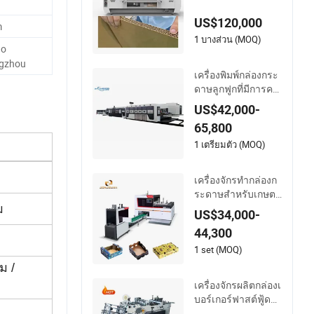
นทานพร้อมการติดก
US$120,000
าวและการบดขยี้ฟล
m
าป
1 บางส่วน (MOQ)
ao
ngzhou
เครื่องพิมพ์กล่องกระ
ดาษลูกฟูกที่มีการคว
บคุมคอมพิวเตอร์แบ
US$42,000-
บดับเบิลเซอร์โวเต็ม
65,800
รูปแบบ มีการพับและ
ติดกาว พร้อมระบบรั
1 เตรียมตัว (MOQ)
ดที่มีความเสถียรของ
ขอบนำอัตโนมัติ
เครื่องจักรทำกล่องก
ระดาษสำหรับเกษตร
กรรม ผลไม้ ผัก เครื่อ
ม
US$34,000-
งทำถาดมะม่วง
44,300
1 set (MOQ)
ม /
เครื่องจักรผลิตกล่องเ
บอร์เกอร์ฟาสต์ฟู้ดอั
ตโนมัติแบบเต็มรูปแ