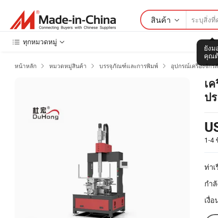
สินค้า
ทุกหมวดหมู่
ยังมอ
คุณต
หน้าหลัก
หมวดหมู่สินค้า
บรรจุภัณฑ์และการพิมพ์
อุปกรณ์เครื่องจัก



เค
ปร
U
1-4
ช
ท่าเร
กำลั
เงื่