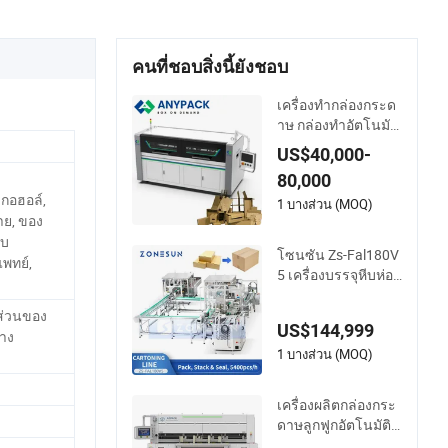
คนที่ชอบสิ่งนี้ยังชอบ
เครื่องทำกล่องกระด
าษ กล่องทำอัตโนมัติ
เตรียมรอยตัด รอยพั
US$40,000-
บ รอยเฉือน รอยยับ
80,000
ลกอฮอล์,
1 บางส่วน (MOQ)
าย, ของ
ับ
โซนซัน Zs-Fal180V
พทย์,
5 เครื่องบรรจุหีบห่ออั
ตโนมัติความเร็วสูง เ
ครื่องสร้างกล่องอัตโ
ส่วนของ
US$144,999
นมัติ การโหลด การ
่าง
ปิดผนึก สายการผลิต
1 บางส่วน (MOQ)
เครื่องผลิตกล่องกระ
ดาษลูกฟูกอัตโนมัติเ
ต็มรูปแบบที่มีความท