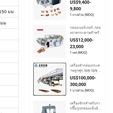
US$9,400-
บบ กล่องพิซซ่าที่ใช้แ
9,800
ล้วทิ้งสำหรับนำกลับ
150 มม
บ้าน เครื่องทำภาชน
1 บางส่วน (MOQ)
ะอาหารกระดาษสำห
 มม
รับอาหารกลางวัน เค
กล่องเบอร์เกอร์, กล่อ
รื่องทำเค้ก ชิป พาย แ
งถาดกระดาษสำหรับ
ละกล่องป๊อปคอร์น
อาหารกลางวัน, กล่อ
US$12,000-
งมันฝรั่งทอด, กล่องฟ
23,000
าสต์ฟู้ด, กล่องพิซซ่า,
เครื่องทำกล่องนำกลั
1 set (MOQ)
บบ้าน, เครื่องก่อกล่อ
งกระดาษ
เครื่องทำกล่องกระด
าษลูกฟูก 3ply 5ply เ
ครื่องทำกล่อง
US$100,000-
300,000
1 บางส่วน (MOQ)
เครื่องจักรสำหรับกา
รขึ้นรูปกล่องแข็งอัต