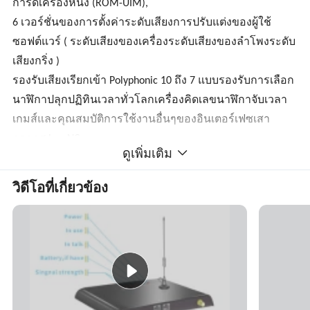
การ์ดเครื่องหนึ่ง (ROM-UIM),
6 เวอร์ชั่นของการตั้งค่าระดับเสียงการปรับแต่งของผู้ใช้
ซอฟต์แวร์ ( ระดับเสียงของเครื่องระดับเสียงของลำโพงระดับ
เสียงกริ่ง )
รองรับเสียงเรียกเข้า Polyphonic 10 ถึง 7 แบบรองรับการเลือก
นาฬิกาปลุกปฏิทินเวลาทั่วโลกเครื่องคิดเลขนาฬิกาจับเวลา
เกมส์และคุณสมบัติการใช้งานอื่นๆของอินเตอร์เฟซเสา
อากาศ Luo NC
ดูเพิ่มเติม
8 เชื่อมต่อเสาอากาศภายในอาคารและเสาอากาศภายนอก
อาคารสำรองแบตเตอรี่
วิดีโอที่เกี่ยวข้อง
9 แบตเตอรี่เหลือน้อยและ มีไฟ AC แหล่งสัญญาณ
ข้อมูลจำเพาะ :
CDMA2000 1X 1X RTTT
ความถี่ในการทำงาน : การอัปลิงค์ 824MHz ~ 849MHz
จอแสดงผล LCD: 64 × 128 จุดเมทริกซ์
ดาวน์ลิงค์ : 869MHz ~ 894MHz