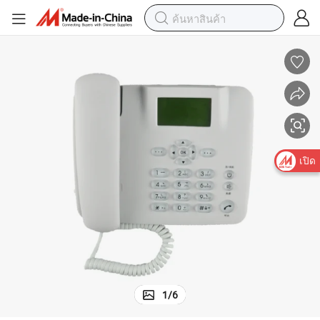
เปิด
1
/
6