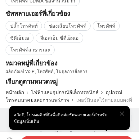
โทรศัพท์ CDMA ซื้อจำนวนมาก
ขนาด (W *H): 183 มม . × 204 มม . × 85 มม
ซัพพลายเออร์ที่เกี่ยวข้อง
G. W1/CTN: 10 กก
ปลั๊กโทรศัพท์
ช่องเสียบโทรศัพท์
โทรศัพท์
ซีดีเอ็มเอ
จีเอสเอ็ม ซีดีเอ็มเอ
โทรศัพท์สาธารณะ
หมวดหมู่ที่เกี่ยวข้อง
ผลิตภัณฑ์ VoIP
,
โทรศัพท์
,
โมดูลการสื่อสาร
เรียกดูตามหมวดหมู่
หน้าหลัก
ไฟฟ้าและอุปกรณ์อิเล็กทรอนิกส์
อุปกรณ์
โทรคมนาคมและการแพร่ภาพ
เทอร์มินอลไร้สายแบบคงที่
สวัสดี
,
โปรดคลิกที่นี่เพื่อติดต่อซัพพลายเออร์สำหรับ
ผลิตภัณฑ์ยอดนิยม
สินค้ายอดนิยม ราคา
ขายส่งผลิตภัณฑ์ร้อน
ข้อมูลเพิ่มเติม
ผู้ซื้อสินค้าประเภทสตาร์
เว็บไซต์พีซี
ข้อมูลเชิงลึก
ซองจดหมาย
ข้อตกลงผู้ใช้
นโยบายความเป็นส่วนตัว
ติดต่อ