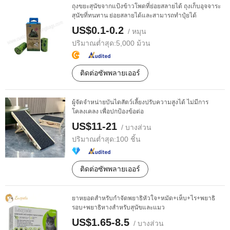
ถุงขยะสุนัขจากแป้งข้าวโพดที่ย่อยสลายได้ ถุงเก็บอุจจาระ
สุนัขที่ทนทาน ย่อยสลายได้และสามารถทำปุ๋ยได้
US$0.1-0.2
/ หมุน
ปริมาณต่ำสุด:
5,000 ม้วน
ติดต่อซัพพลายเออร์
ผู้จัดจำหน่ายบันไดสัตว์เลี้ยงปรับความสูงได้ ไม่มีการ
โคลงเคลง เพื่อปกป้องข้อต่อ
US$11-21
/ บางส่วน
ปริมาณต่ำสุด:
100 ชิ้น
ติดต่อซัพพลายเออร์
ยาหยอดสำหรับกำจัดพยาธิหัวใจ+หมัด+เห็บ+ไร+พยาธิ
รอบ+พยาธิหางสำหรับสุนัขและแมว
US$1.65-8.5
/ บางส่วน