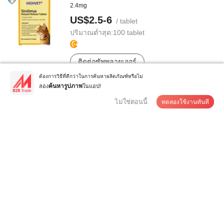
2.4mg
US$2.5-6
/ tablet
ปริมาณต่ำสุด:
100 tablet
ติดต่อซัพพลายเออร์
ต้องการวิธีที่ดีกว่าในการค้นหาผลิตภัณฑ์หรือไม่
ลอง
ในแอป!
ค้นหารูปภาพ
ไม่ใช่ตอนนี้
ทดลองใช้งานทันที
เซลามีคตินและซาโรลาเนอร์หยดฆ่าหมัด, เห็บ, ไรในหู,
เหา
US$1.5-2.5
/ tube
ปริมาณต่ำสุด:
1,000 tube
ติดต่อซัพพลายเออร์
อลูมิเนียมคุณภาพสูงพร้อมพลาสติก ยุโรป ดูไบ 8mm แหวน
แข่งนกพิราบ
US$0.05-0.15
/ บางส่วน