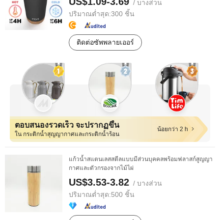
US$1.09-3.69
/ บางส่วน
ปริมาณต่ำสุด:
300 ชิ้น
ติดต่อซัพพลายเออร์
ตอบสนองรวดเร็ว จะปรากฏขึ้น
น้อยกว่า 2 h
ใน กระติกน้ำสุญญากาศและกระติกน้ำร้อน
แก้วน้ำสแตนเลสสตีลแบบมีส่วนบุคคลพร้อมฟลาสก์สูญญา
กาศและตัวกรองจากไม้ไผ่
US$3.53-3.82
/ บางส่วน
ปริมาณต่ำสุด:
500 ชิ้น