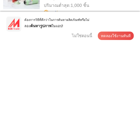
ปริมาณต่ำสุด:
1,000 ชิ้น
ต้องการวิธีที่ดีกว่าในการค้นหาผลิตภัณฑ์หรือไม่
ติดต่อซัพพลายเออร์
ลอง
ในแอป!
ค้นหารูปภาพ
ไม่ใช่ตอนนี้
ทดลองใช้งานทันที
ขายร้อน 1.0L แก้วน้ำเยอร์บา มาทé สแตนเลสสตีลสองชั้น
ขวดน้ำสูญญากาศ เทอร์โมฟลาสก์ ...
US$2.93-4.96
/ บางส่วน
ปริมาณต่ำสุด:
100 ชิ้น
ติดต่อซัพพลายเออร์
กระติกน้ำสแตนเลส อิน็อกซ์ อาราเบีย สำหรับกาแฟ ชา
และน้ำร้อนเย็น
US$4.5-6
/ บางส่วน
ปริมาณต่ำสุด:
600 ชิ้น