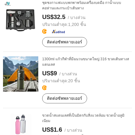
ชุดชงกาแฟแบบพกพาพร้อมเครื่องบดมือ กาน้ำแบบ
คอห่านและกระเป๋าเดินทาง
US$32.5
/ บางส่วน
ปริมาณต่ำสุด:
1,200 ชิ้น
ติดต่อซัพพลายเออร์
1300ml แก้วกีฬาที่มีฉนวนขนาดใหญ่ 316 ขวดเดินทางส
แตนเลส
US$9
/ บางส่วน
ปริมาณต่ำสุด:
20 ชิ้น
ติดต่อซัพพลายเออร์
ขวดน้ำสแตนเลสที่เป็นมิตรกับสิ่งแวดล้อม ขวดน้ำอลูมิ
เนียม
US$1.6
/ บางส่วน