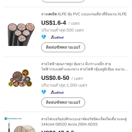
สาย
เคเบิล
XLPE หุ้ม PVC แบบแกนเดี่ยวที่มีฉนวน XLPE
US$1.6-4
/ เมตร
ปริมาณต่ำสุด:
500 เมตร
ติดต่อซัพพลายเออร์
สายไฟฟ้าคุณภาพสูง หุ้มยาง มีเกราะเหล็ก สาย
ไฟฟ้ากระแสต่ำและกลาง สายไฟฟ้าหุ้มอลูมิเนียม ฉนวนพีวี
ซี ...
US$0.6-50
/ เมตร
ปริมาณต่ำสุด:
1,000 เมตร
ติดต่อซัพพลายเออร์
สายไฟเบอร์ออปติกแบบเอาท์ดอร์ชนิดแจ็คเก็ตเดี่ยวและคู่
144core G652D สแปน 200m ADSS