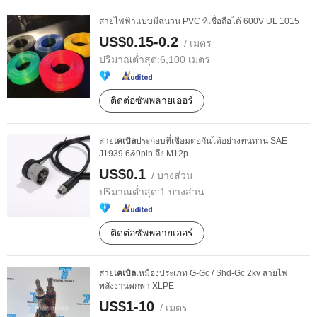
สายไฟฟ้าแบบมีฉนวน PVC ที่เชื่อถือได้ 600V UL 1015
US$0.15-0.2
/ เมตร
ปริมาณต่ำสุด:
6,100 เมตร
ติดต่อซัพพลายเออร์
สาย
เคเบิล
ประกอบที่เชื่อมต่อกันได้อย่างทนทาน SAE
J1939 6&9pin ถึง M12p ...
US$0.1
/ บางส่วน
ปริมาณต่ำสุด:
1 บางส่วน
ติดต่อซัพพลายเออร์
สาย
เคเบิล
เหมืองประเภท G-Gc / Shd-Gc 2kv สายไฟ
พลังงานพกพา XLPE
US$1-10
/ เมตร