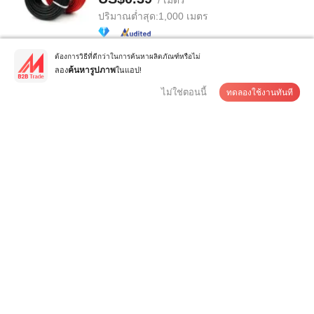
/ เมตร
ปริมาณต่ำสุด:
1,000 เมตร
ต้องการวิธีที่ดีกว่าในการค้นหาผลิตภัณฑ์หรือไม่
ติดต่อซัพพลายเออร์
ลอง
ในแอป!
ค้นหารูปภาพ
ไม่ใช่ตอนนี้
ทดลองใช้งานทันที
สายไฟทองแดง XLPE แบบอิมพีแดนซ์ต่ำเพื่อการประหยัด
พลังงาน
US$0.3
/ เมตร
ปริมาณต่ำสุด:
100 เมตร
ติดต่อซัพพลายเออร์
ราคาจากโรงงาน สายชาร์จแบตเตอรี่รถยนต์ไฟฟ้าพลังงาน
ทดแทนแบบสากลที่กำหนดเอง ...
US$1-3
/ บางส่วน
ปริมาณต่ำสุด:
500 ชิ้น