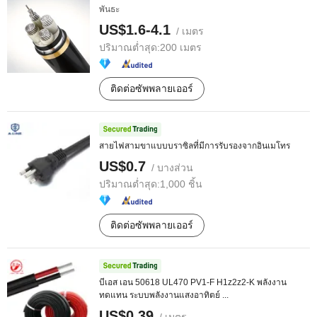
พันธะ
US$1.6-4.1
/ เมตร
ปริมาณต่ำสุด:
200 เมตร
ติดต่อซัพพลายเออร์
สายไฟสามขาแบบบราซิลที่มีการรับรองจากอินเมโทร
US$0.7
/ บางส่วน
ปริมาณต่ำสุด:
1,000 ชิ้น
ติดต่อซัพพลายเออร์
บีเอส เอน 50618 UL470 PV1-F H1z2z2-K พลังงาน
ทดแทน ระบบพลังงานแสงอาทิตย์ ...
US$0.39