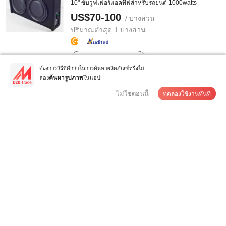
10" ซับวูฟเฟอร์แอคทีฟสำหรับรถยนต์ 1000watts
US$70-100
/ บางส่วน
ปริมาณต่ำสุด:
1 บางส่วน
ติดต่อซัพพลายเออร์
ต้องการวิธีที่ดีกว่าในการค้นหาผลิตภัณฑ์หรือไม่
ลอง
ในแอป!
ค้นหารูปภาพ
ไม่ใช่ตอนนี้
ทดลองใช้งานทันที
ไมโครโฟนคอนเดนเซอร์ RGB USB สำหรับคอมพิวเตอร์
ของ Yanmai Gaming Q3r การสตรีมสด ...
US$5.5
/ เตรียมตัว
ปริมาณต่ำสุด:
3,000 เซ็ต
ติดต่อซัพพลายเออร์
โรงงานจัดหาแอมพลิฟายเออร์พลังงานเชิงพาณิชย์ที่ปรับ
แต่งได้ตามสั่ง