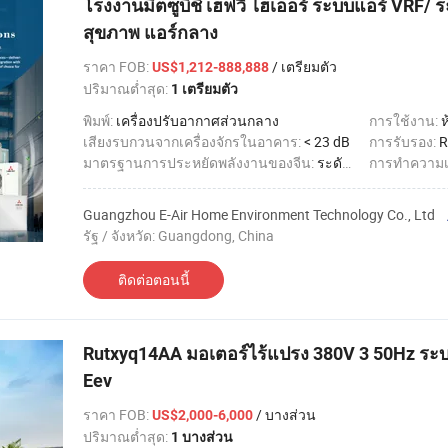
โรงงานมิตซูบิชิ เฮฟวี่ ไฮเออร์ ระบบแอร์ VRF/ 
สุขภาพ แอร์กลาง
ราคา FOB
:
/ เตรียมตัว
US$1,212-888,888
ปริมาณต่ำสุด:
1 เตรียมตัว
พิมพ์:
เครื่องปรับอากาศส่วนกลาง
การใช้งาน:
ห
เสียงรบกวนจากเครื่องจักรในอาคาร:
< 23 dB
การรับรอง:
R
มาตรฐานการประหยัดพลังงานของจีน:
ระดับ 1
การทำความเ
Guangzhou E-Air Home Environment Technology Co., Ltd
รัฐ / จังหวัด: Guangdong, China
ติดต่อตอนนี้
Rutxyq14AA มอเตอร์ไร้แปรง 380V 3 50Hz ร
Eev
ราคา FOB
:
/ บางส่วน
US$2,000-6,000
ปริมาณต่ำสุด:
1 บางส่วน