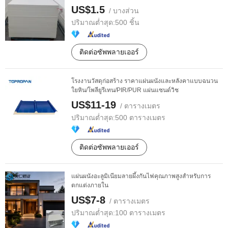
US$1.5
/ บางส่วน
ปริมาณต่ำสุด:
500 ชิ้น
ติดต่อซัพพลายเออร์
โรงงานวัสดุก่อสร้าง ราคาแผ่นผนังและหลังคาแบบฉนวน
ใยหิน/โพลียูรีเทน/PIR/PUR แผ่นแซนด์วิช
US$11-19
/ ตารางเมตร
ปริมาณต่ำสุด:
500 ตารางเมตร
ติดต่อซัพพลายเออร์
แผ่นผนังอะลูมิเนียมลายผึ้งกันไฟคุณภาพสูงสำหรับการ
ตกแต่งภายใน
US$7-8
/ ตารางเมตร
ปริมาณต่ำสุด:
100 ตารางเมตร