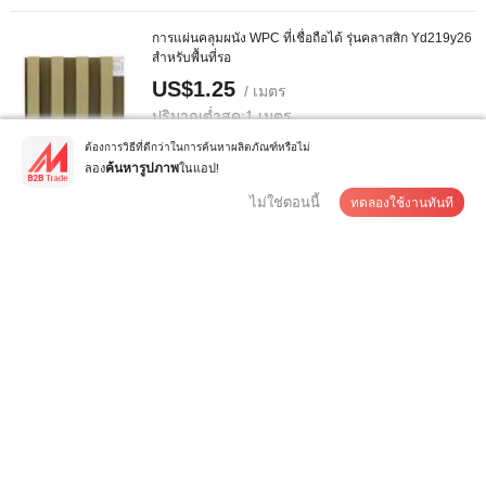
การแผ่นคลุมผนัง WPC ที่เชื่อถือได้ รุ่นคลาสสิก Yd219y26
สำหรับพื้นที่รอ
US$1.25
/ เมตร
ปริมาณต่ำสุด:
1 เมตร
ต้องการวิธีที่ดีกว่าในการค้นหาผลิตภัณฑ์หรือไม่
ลอง
ในแอป!
ค้นหารูปภาพ
ติดต่อซัพพลายเออร์
ไม่ใช่ตอนนี้
ทดลองใช้งานทันที
จินเป่า แผ่นอะคริลิกใสเงา PMMA 3mm แก้วอะคริลิกฝ้า
เกล็ดทองคำใส สีโปร่งใส ...
US$1.5-2.2
/ กก.
ปริมาณต่ำสุด:
500 กก
ติดต่อซัพพลายเออร์