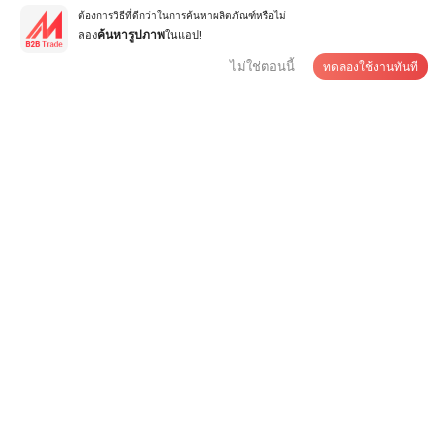
ติดต่อซัพพลายเออร์
ต้องการวิธีที่ดีกว่าในการค้นหาผลิตภัณฑ์หรือไม่
ลอง
ในแอป!
ค้นหารูปภาพ
ไม่ใช่ตอนนี้
ทดลองใช้งานทันที
เคลือบพื้นอีพ็อกซี่ หมายเลข CAS 1675-54-3
US$0.5-1.5
/ กก.
ปริมาณต่ำสุด:
1 กก
ติดต่อซัพพลายเออร์
เคลือบผงอีพ็อกซี่ที่ทำความสะอาดง่ายสำหรับการตกแต่ง
เฟอร์นิเจอร์โลหะในบ้าน
US$2-2.5
/ กก.
ปริมาณต่ำสุด:
100 กก
ติดต่อซัพพลายเออร์