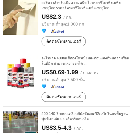
ผงสีขาวสำหรับเพิ่มความหนืด ไฮดรอกซีโพรพิลเมทิล
เซลลูโลส ราคาฮิดรอกซีโพรพิลเมทิลเซลลูโลส
US$2.3
/ กก.
ปริมาณต่ำสุด:
1,000 กก
ติดต่อซัพพลายเออร์
อะโรพาค 400ml สีทองโครเมียมสะท้อนแสงที่ทนความร้อน
ในที่มืด สามารถลอกออกได้ ...
US$0.69-1.99
/ บางส่วน
ปริมาณต่ำสุด:
7,500 ชิ้น
ติดต่อซัพพลายเออร์
500-140-7 ระบบเคลือบอีมัลชันอะคริลิกสไตรีนบนพื้นฐาน
ปูนซีเมนต์และมอร์ตาร์คอนกรีต
US$3.5-4.3
/ กก.