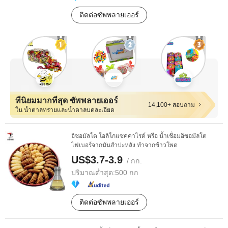
ติดต่อซัพพลายเออร์
ที่นิยมมากที่สุด ซัพพลายเออร์
14,100+ สอบถาม
ใน น้ำตาลทรายและน้ำตาลบดละเอียด
อิซอมัลโต โอลิโกแซคคาไรด์ หรือ น้ำเชื่อมอิซอมัลโต
ไฟเบอร์จากมันสำปะหลัง ทำจากข้าวโพด
US$3.7-3.9
/ กก.
ปริมาณต่ำสุด:
500 กก
ติดต่อซัพพลายเออร์