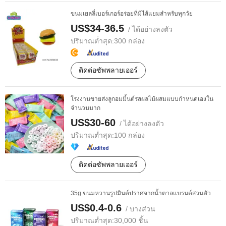
ขนมเยลลี่เบอร์เกอร์อร่อยที่มีไส้แยมสำหรับทุกวัย
US$34-36.5
/ ได้อย่างลงตัว
ปริมาณต่ำสุด:
300 กล่อง
ติดต่อซัพพลายเออร์
โรงงานขายส่งลูกอมมิ้นต์รสผลไม้ผสมแบบกำหนดเองใน
จำนวนมาก
US$30-60
/ ได้อย่างลงตัว
ปริมาณต่ำสุด:
100 กล่อง
ติดต่อซัพพลายเออร์
35g ขนมหวานรูปมินต์ปราศจากน้ำตาลแบรนด์ส่วนตัว
US$0.4-0.6
/ บางส่วน
ปริมาณต่ำสุด:
30,000 ชิ้น