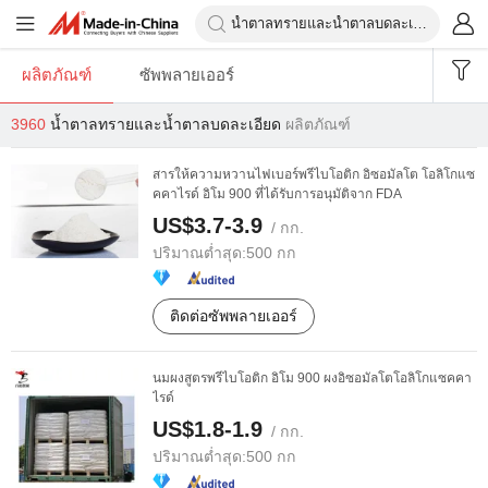
ผลิตภัณฑ์
ซัพพลายเออร์
3960
น้ำตาลทรายและน้ำตาลบดละเอียด
ผลิตภัณฑ์
สารให้ความหวานไฟเบอร์พรีไบโอติก อิซอมัลโต โอลิโกแซ
คคาไรด์ อิโม 900 ที่ได้รับการอนุมัติจาก FDA
US$3.7-3.9
/ กก.
ปริมาณต่ำสุด:
500 กก
ติดต่อซัพพลายเออร์
นมผงสูตรพรีไบโอติก อิโม 900 ผงอิซอมัลโตโอลิโกแซคคา
ไรด์
US$1.8-1.9
/ กก.
ปริมาณต่ำสุด:
500 กก