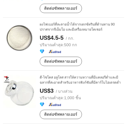
ติดต่อซัพพลายเออร์
ผงไฟเบอร์ที่ละลายน้ำได้จากเดกซ์ทรินที่ต้านทาน 90
ปราศจากจีเอ็มโอ และมีเครื่องหมายโคเชอร์
US$4.5-5
/ กก.
ปริมาณต่ำสุด:
500 กก
ติดต่อซัพพลายเออร์
ดี-ไซโคส อลูโลส สารให้ความหวานที่มีแคลอรีต่ำและมี
ฉลากที่สะอาดสำหรับอาหารฟังก์ชันที่มีคาร์โบไฮเดรตต่ำ
US$3
/ บางส่วน
ปริมาณต่ำสุด:
1,000 ชิ้น
ติดต่อซัพพลายเออร์