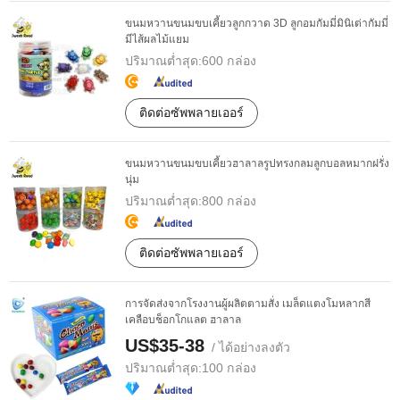
ขนมหวานขนมขบเคี้ยวลูกกวาด 3D ลูกอมกัมมี่มินิเต่ากัมมี่
มีไส้ผลไม้แยม
ปริมาณต่ำสุด:
600 กล่อง
ติดต่อซัพพลายเออร์
ขนมหวานขนมขบเคี้ยวฮาลาลรูปทรงกลมลูกบอลหมากฝรั่ง
นุ่ม
ปริมาณต่ำสุด:
800 กล่อง
ติดต่อซัพพลายเออร์
การจัดส่งจากโรงงานผู้ผลิตตามสั่ง เมล็ดแตงโมหลากสี
เคลือบช็อกโกแลต ฮาลาล
US$35-38
/ ได้อย่างลงตัว
ปริมาณต่ำสุด:
100 กล่อง