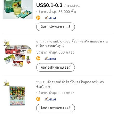
US$0.1-0.3
/ บางส่วน
ปริมาณต่ำสุด:
36,000 ชิ้น
ติดต่อซัพพลายเออร์
ขนมหวานขายส่ง ขนมขบเคี้ยว รสชาติสามแบบ หวาน
เปรี้ยว หวานแข็งรูปผี
ปริมาณต่ำสุด:
600 กล่อง
ติดต่อซัพพลายเออร์
ขนมขบเคี้ยวขายดี ถั่วช็อกโกแลตในลูกกวาดหิน ถั่ว
ช็อกโกแลต
ปริมาณต่ำสุด:
300 กล่อง
ติดต่อซัพพลายเออร์