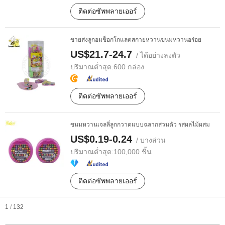
ติดต่อซัพพลายเออร์
ขายส่งลูกอมช็อกโกแลตสกายหวานขนมหวานอร่อย
US$21.7-24.7
/ ได้อย่างลงตัว
ปริมาณต่ำสุด:
600 กล่อง
ติดต่อซัพพลายเออร์
ขนมหวานเจลลี่ลูกกวาดแบบฉลากส่วนตัว รสผลไม้ผสม
US$0.19-0.24
/ บางส่วน
ปริมาณต่ำสุด:
100,000 ชิ้น
ติดต่อซัพพลายเออร์
1
/
132