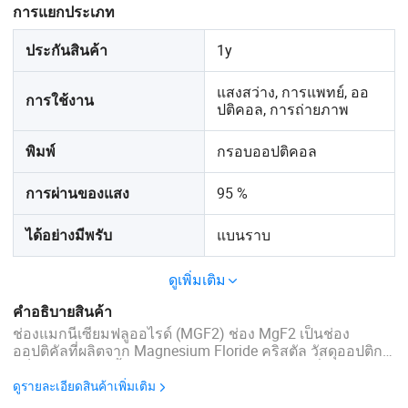
การแยกประเภท
1y
ประกันสินค้า
แสงสว่าง, การแพทย์, ออ
การใช้งาน
ปติคอล, การถ่ายภาพ
กรอบออปติคอล
พิมพ์
95 %
การผ่านของแสง
แบนราบ
ได้อย่างมีพรับ
ดูเพิ่มเติม
คำอธิบายสินค้า
ช่องแมกนีเซียมฟลูออไรด์ (MGF2) ช่อง MgF2 เป็นช่อง
ออปติคัลที่ผลิตจาก Magnesium Floride คริสตัล วัสดุออปติกที่
แข็งแรงทนทานนี้เหมาะสำหรับใช้งานในสภาวะที่เลวร้าย มี
ความทนทานสูงต่อการกัดกรดและการกระแทกทางกลไกและ
ดูรายละเอียดสินค้าเพิ่มเติม
ความร้อน และยังมีเกณฑ์ความเสียหายของเลเซอร์ที่สูงอีก