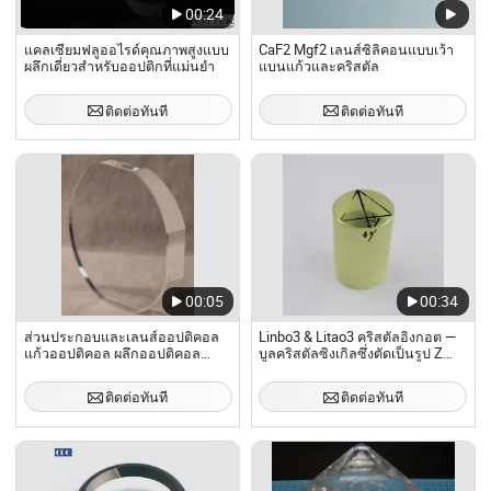
00:24
แคลเซียมฟลูออไรด์คุณภาพสูงแบบ
CaF2 Mgf2 เลนส์ซิลิคอนแบบเว้า
ผลึกเดี่ยวสำหรับออปติกที่แม่นยำ
แบนแก้วและคริสตัล
ติดต่อทันที
ติดต่อทันที
00:05
00:34
ส่วนประกอบและเลนส์ออปติคอล
Linbo3 & Litao3 คริสตัลอิงกอต —
แก้วออปติคอล ผลึกออปติคอล
บูลคริสตัลซิงเกิลซึ่งตัดเป็นรูป Z
อินฟราเรด
สำหรับการใช้งานด้านแสงและ
เลเซอร์
ติดต่อทันที
ติดต่อทันที