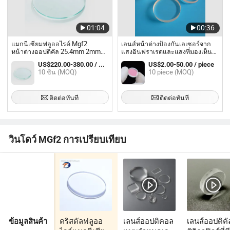
01:04
00:36
แมกนีเซียมฟลูออไรด์ Mgf2
เลนส์หน้าต่างป้องกันเลเซอร์จาก
หน้าต่างออปติคัล 25.4mm 2mm
แสงอินฟราเรดและแสงที่มองเห็น
สเปกโทรสโกปีในสุญญากาศ UV
ได้ด้วยแคลเซียมฟลูออไรด์ CaF2
US$220.00-380.00 / บางส่วน
US$2.00-50.00 / piece
Vuv
10 ชิ้น (MOQ)
10 piece (MOQ)
ติดต่อทันที
ติดต่อทันที
วินโดว์ MGf2 การเปรียบเทียบ
คริสตัลฟลูออ
เลนส์ออปติคอล
เลนส์ออปติคั
ข้อมูลสินค้า