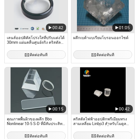
00:42
01:05
เลนส์ออปติคัลโปร่งใสที่ปรับแต่งได้
ผลึกเบต้าแบเรียมโบรอนออกไซด์
30mm แผ่นคลื่นศูนย์จริง คริสตัล
ควอตซ์
ติดต่อทันที
ติดต่อทันที
00:15
00:42
คุณภาพพื้นผิวของผลึก Bbo
คริสตัลไฟฟ้าออปติกพรีเมียมทรง
Nonlinear 10-5 S-D ที่มีสัมประสิทธิ์
สามเหลี่ยม Linbo3 สำหรับโมดูล
การดูดซับต่ำมาก
เลเตอร์แสงเชิงพื้นที่ขั้นสูง
ติดต่อทันที
ติดต่อทันที