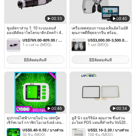
00:33
00:40
ซูมอัตราส่วน 1: 10 ระบบเลนส์
เครื่องทดสอบการมองเห็นอัตโนมัติ
ออปติคัลอาโพโครมาติกอัลตร้า 4K
คุณภาพดีที่สุดจากจีน พร้อม
Mss0330 กล้องจุลทรรศน์เลนส์ซูม
แท็บเล็ตและเครื่องพิมพ์
US$769.00-809.00 / บางส่วน
US$3,000.00-3,500.00 / set
1 บางส่วน (MOQ)
1 set (MOQ)
ติดต่อทันที
ติดต่อทันที
00:46
00:34
อุปกรณ์ไฟฟ้าภายในบ้าน เฟสบุ๊ค
อูลี นิว ออริจินัล คุณภาพ ชิ้นส่วน
เซิร์ฟเวอร์ กราฟิกโอเวอร์เลย์ เลนส์
อะไหล่ POS แทนที่สำหรับ Vx520
ออปติก
เลนส์ เครื่องชำระเงิน
US$0.40-0.55 / บางส่วน
US$2.16-2.20 / บางส่วน
50 ชิ้น (MOQ)
100 ชิ้น (MOQ)