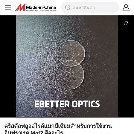
1
/
7
คริสตัลฟลูออไรด์แมกนีเซียมสำหรับการใช้งาน
อินฟราเรด Mgf2 คืออะไร