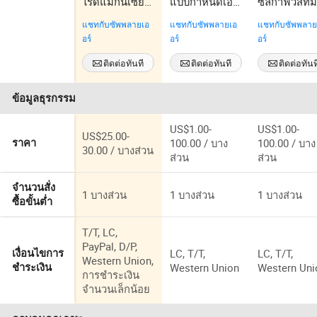
ไรด์แมกนีเซียม
แบบกำหนดเอง
ซิลิกาฟิวส์ที่ม
สำหรับการใช้
Bk7 ซิลิก้าเชื่อม
การส่งผ่านสู
แชทกับซัพพลายเอ
แชทกับซัพพลายเอ
แชทกับซัพพลาย
งานอินฟราเรด
ซึ่งเป็นเลนส์ออ
เคลือบอาร์
อร์
อร์
อร์
Mgf2
ปติคอลทรงกลม
สำหรับการ
ทรงแอสเฟอริค
รักษา การต
ติดต่อทันที
ติดต่อทันที
ติดต่อทันท
และทรง
สอบทางการ
กระบอก
แพทย์ อุปกร
ข้อมูลธุรกรรม
ออปติคัล
US$1.00-
US$1.00-
US$25.00-
100.00 / บาง
100.00 / บาง
ราคา
30.00 / บางส่วน
ส่วน
ส่วน
จำนวนสั่ง
1 บางส่วน
1 บางส่วน
1 บางส่วน
ซื้อขั้นต่ำ
T/T, LC,
PayPal, D/P,
LC, T/T,
LC, T/T,
เงื่อนไขการ
Western Union,
Western Union
Western Uni
ชำระเงิน
การชำระเงิน
จำนวนเล็กน้อย