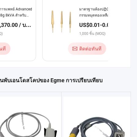
งการแพทย์ Advanced
มาตรฐานห้องปฏิบัติการทันต
-I8g 8kVA สำหรับ
กรรมหมุดทองเหลือง
370.00 / บาง
US$0.01-0.03 / บาง
ส่วน
Q)
1,000 ชิ้น (MOQ)
นที
ติดต่อทันที
านพับเอนโดสโคปของ Egme การเปรียบเทียบ