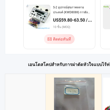
S-2 อุปกรณ์สุขภาพหลาย
ประสงค์ (KWD808II) การฝัง
เข็ม
US$59.80-63.50 /
บางส่วน
10 ชิ้น (MOQ)
ติดต่อทันที
เอนโดสโคปสำหรับการผ่าตัดหัวใจแบบไร้ท