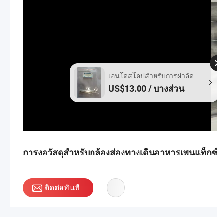
เอนโดสโคปสำหรับการผ่าตัด
หัวใจแบบไร้ท่อช่วยเพิ่มความ
US$13.00 / บางส่วน
สามารถในการทำงานด้านภาษี
ตาข่ายงองานพับเอนโดสโคป
ของ Egme
การงอวัสดุสำหรับกล้องส่องทางเดินอาหารเพนแท็กซ์
ติดต่อทันที