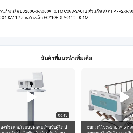
วนถักเหล็ก EB2000-S-A0009=0.1M C098-SA012 ส่วนถักเหล็ก FP7P2-S-A0
04-SA112 ส่วนถักเหล็ก FCY19H-S-A0112= 0.1M ...
สินค้าที่แนะนำเพิ่มเติม
00:43
ื่องช่วยหายใจแบบพัดลมสำหรับผู้ใหญ่
อุปกรณ์โรงพยาบาล 5 ฟังก์
ทารกในห้องไอซียู รุ่นเฉินเว่ย (CWH-
พยาบาลไฟฟ้า โรงงานผู้ผ