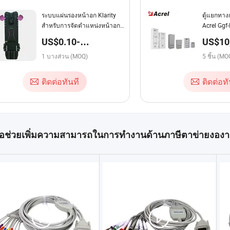
ระบบแผ่นรองหน้าอก Klarity
ตู้แยกทา
สำหรับการจัดตำแหน่งหน้าอก
Acrel Ggf
และลำตัวในท่านอน
ระบบ IT
US$0.10-
US$10,
500,000.00 / บาง
ส่วน
1 บางส่วน (MOQ)
5 ชิ้น (MO
ส่วน
ติดต่อทันที
ติดต่อทั
่อช่วยเพิ่มความสามารถในการทำงานด้านภาษีตาข่ายงอง