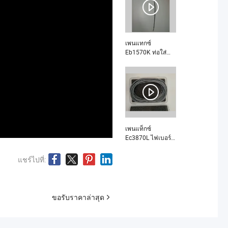
เพนแทกซ์
Eb1570K ท่อใส่
กล้องส่องภายใน
C255-U5035 คือ
อะไร
เพนแท็กซ์
Ec3870L ไฟเบอร์
บันเดิลนำแสง คือ
อะไร
แชร์ไปที่:
ขอรับราคาล่าสุด