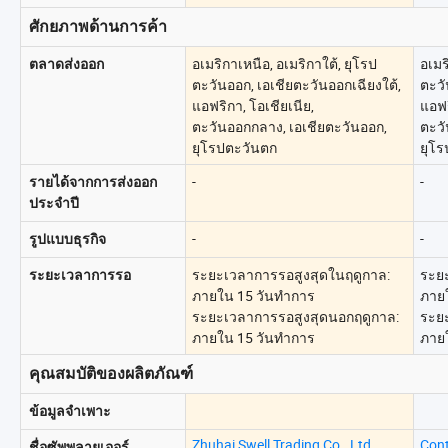
ศักยภาพด้านการค้า
อเมริกาเหนือ, อเมริกาใต้, ยุโรป
อเมร
ตลาดส่งออก
ตะวันออก, เอเชียตะวันออกเฉียงใต้,
ตะวั
แอฟริกา, โอเชียเนีย,
แอฟร
ตะวันออกกลาง, เอเชียตะวันออก,
ตะวั
ยุโรปตะวันตก
ยุโ
-
-
รายได้จากการส่งออก
ประจำปี
-
-
รูปแบบธุรกิจ
ระยะเวลาการรอสูงสุดในฤดูกาล:
ระย
ระยะเวลาการรอ
ภายใน 15 วันทำการ
ภาย
ระยะเวลาการรอสูงสุดนอกฤดูกาล:
ระย
ภายใน 15 วันทำการ
ภาย
คุณสมบัติของผลิตภัณฑ์
ข้อมูลจำเพาะ
Zhuhai Swell Trading Co., Ltd.
Cont
ชื่อซัพพลายเออร์