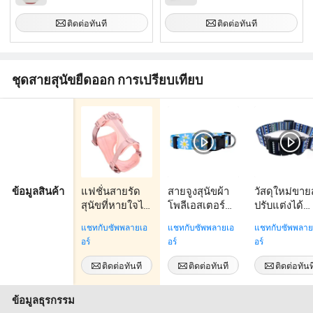
ติดต่อทันที
ติดต่อทันที
ชุดสายสุนัขยืดออก การเปรียบเทียบ
แฟชั่นสายรัด
สายจูงสุนัขผ้า
วัสดุใหม่ขาย
ข้อมูลสินค้า
สุนัขที่หายใจได้
โพลีเอสเตอร์
ปรับแต่งได้
ปรับขนาดได้
ใหม่ล่าสุดแบบ
ทนทาน กันน้
แชทกับซัพพลายเอ
แชทกับซัพพลายเอ
แชทกับซัพพลาย
นุ่มนวล ทำจาก
อัจฉริยะพร้อม
โพลีเอสเตอร์
อร์
อร์
อร์
นีโอพรีน ชั้น
ปลอกคอสุนัขที่
ปลอกคอสัตว์
อากาศ
ปรับได้
เลี้ยงหรูหรา
ติดต่อทันที
ติดต่อทันที
ติดต่อทันท
ข้อมูลธุรกรรม