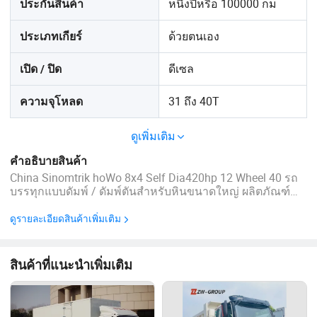
หนึ่งปีหรือ 100000 กม
ประกันสินค้า
ด้วยตนเอง
ประเภทเกียร์
ดีเซล
เปิด / ปิด
31 ถึง 40T
ความจุโหลด
ดูเพิ่มเติม
คำอธิบายสินค้า
China Sinomtrik hoWo 8x4 Self Dia420hp 12 Wheel 40 รถ
บรรทุกแบบดัมพ์ / ดัมพ์ตันสำหรับหินขนาดใหญ่ ผลิตภัณฑ์
หลักของเรา ผลิตภัณฑ์หลักของเราได้แก่ CNHTC,
HOWO,STRIT,Golden Prince เป็นต้น ), รถลากจูง , รถดัมพ์ , รถ
ดูรายละเอียดสินค้าเพิ่มเติม
บรรทุกแทรกเตอร์ , รถบรรทุกผสมคอนกรีต , รถยกน้ำ , รถ
น้ำมัน / รถน้ำมัน , ...
สินค้าที่แนะนำเพิ่มเติม