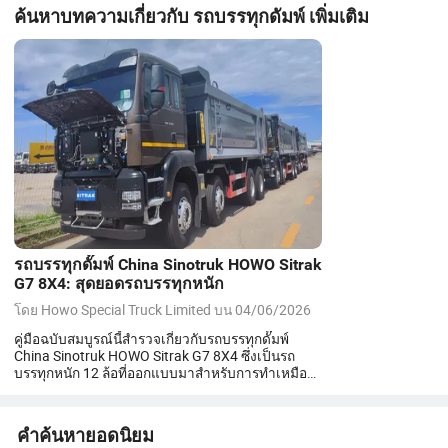
ค้นหาบทความเกี่ยวกับ
รถบรรทุกดัมพ์
เพิ่มเติม
รถบรรทุกดั๊มพ์ China Sinotruk HOWO Sitrak
G7 8X4: สุดยอดรถบรรทุกหนัก
โดย
Howo Special Truck Limited
บน
04/06/2026
คู่มือฉบับสมบูรณ์นี้สำรวจเกี่ยวกับรถบรรทุกดั๊มพ์
China Sinotruk HOWO Sitrak G7 8X4 ซึ่งเป็นรถ
บรรทุกหนัก 12 ล้อที่ออกแบบมาสำหรับการทำเหมือง
การก่อสร้าง และการขนส่งวัสดุจำนวนมาก เรา
ครอบคลุมถึงคุณสมบัติหลัก ระบบไฮดรอลิก ตัวเลือก
วัสดุตัวถัง การใช้งาน และให้การเปรียบเทียบราย
คำค้นหายอดนิยม
ละเอียดกับรถบรรทุกดั๊มพ์มาตรฐาน เหมาะสำหรับผู้