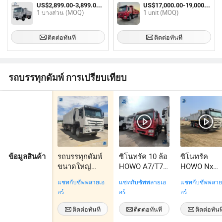
และกรวด 371HP 6X4 ยูโร 3 แบบ
US$2,899.00-3,899.00 / บางส่วน
US$17,000.00-19,000.00 / unit
แมนนวล
1 บางส่วน (MOQ)
1 unit (MOQ)
ติดต่อทันที
ติดต่อทันที
รถบรรทุกดัมพ์ การเปรียบเทียบ
รถบรรทุกดัมพ์
ซิโนทรัค 10 ล้อ
ซิโนทรัค
ข้อมูลสินค้า
ขนาดใหญ่
HOWO A7/T7
HOWO Nx
สำหรับทราย
ยูโร 4 รถ
6X4/6X6 10/
แชทกับซัพพลายเอ
แชทกับซัพพลายเอ
แชทกับซัพพลาย
และหินใหญ่
บรรทุกดั๊มพ์
ล้อใหม่
อร์
อร์
อร์
จากจีน
เอธิโอเปีย รถ
371HP/375H
Sinotruk
บรรทุก
380HP/400H
ติดต่อทันที
ติดต่อทันที
ติดต่อทันท
HOWO 8X4
420HP รถ