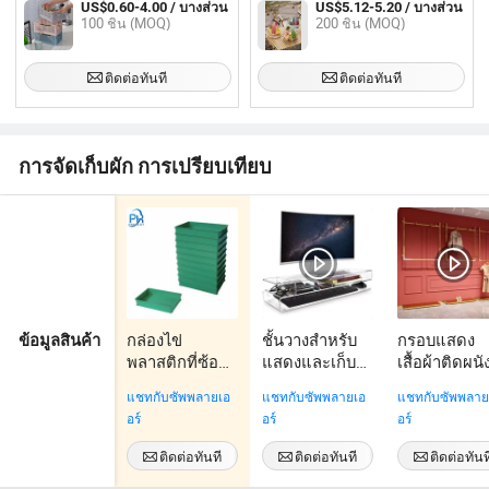
US$0.60-4.00 / บางส่วน
US$5.12-5.20 / บางส่วน
100 ชิ้น (MOQ)
200 ชิ้น (MOQ)
ติดต่อทันที
ติดต่อทันที
การจัดเก็บผัก การเปรียบเทียบ
กล่องไข่
ชั้นวางสำหรับ
กรอบแสดง
ข้อมูลสินค้า
พลาสติกที่ซ้อน
แสดงและเก็บ
เสื้อผ้าติดผนั
กันได้ กล่อง
คอมพิวเตอร์
แบบแบนหนัก
แชทกับซัพพลายเอ
แชทกับซัพพลายเอ
แชทกับซัพพลาย
เคลื่อนที่ ตะกร้า
อะคริลิกใส 3-
ทอง สำหรับร้
อร์
อร์
อร์
สำหรับเก็บของ
Tier
นบูติก ขายส่
พับได้
ติดต่อทันที
ติดต่อทันที
ติดต่อทันท