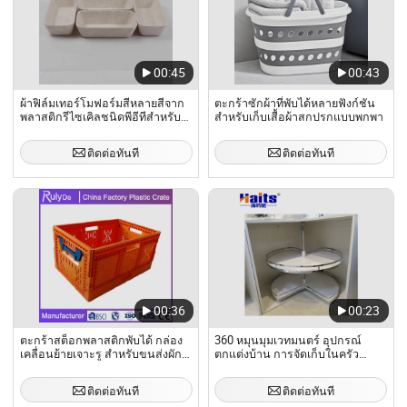
00:45
00:43
ผ้าฟิล์มเทอร์โมฟอร์มสีหลายสีจาก
ตะกร้าซักผ้าที่พับได้หลายฟังก์ชัน
พลาสติกรีไซเคิลชนิดพีอีทีสำหรับ
สำหรับเก็บเสื้อผ้าสกปรกแบบพกพา
เก็บของบนโต๊ะ
ติดต่อทันที
ติดต่อทันที
00:36
00:23
ตะกร้าสต็อกพลาสติกพับได้ กล่อง
360 หมุนมุมเวทมนตร์ อุปกรณ์
เคลื่อนย้ายเจาะรู สำหรับขนส่งผัก
ตกแต่งบ้าน การจัดเก็บในครัว
และผลไม้ กล่องพับได้ ตะกร้าซ้อน
ตะกร้าจัดเก็บในครัว
กันได้
ติดต่อทันที
ติดต่อทันที