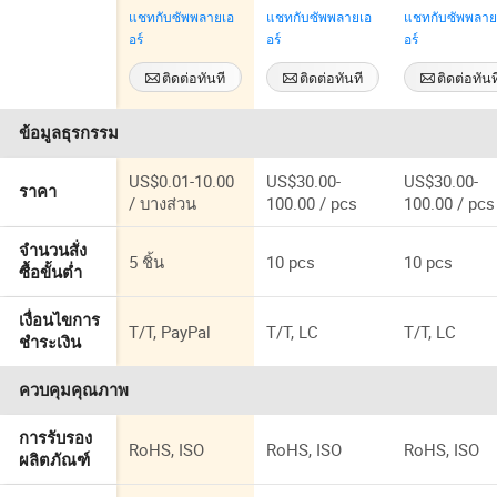
เรสเซนซ์ของ
Bp1552/10K
เตอร์แบบออป
แชทกับซัพพลายเอ
แชทกับซัพพลายเอ
แชทกับซัพพลาย
แฟมชาแนล
Pass
คอล
อร์
อร์
อร์
475nm ฟิลเตอร์
ออปติคัลแบบ
ติดต่อทันที
ติดต่อทันที
ติดต่อทันท
แบนด์พาส
ข้อมูลธุรกรรม
US$0.01-10.00
US$30.00-
US$30.00-
ราคา
/ บางส่วน
100.00 / pcs
100.00 / pcs
จำนวนสั่ง
5 ชิ้น
10 pcs
10 pcs
ซื้อขั้นต่ำ
เงื่อนไขการ
T/T, PayPal
T/T, LC
T/T, LC
ชำระเงิน
ควบคุมคุณภาพ
การรับรอง
RoHS, ISO
RoHS, ISO
RoHS, ISO
ผลิตภัณฑ์