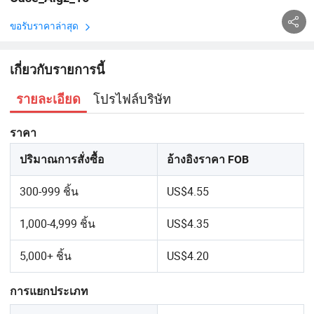
ขอรับราคาล่าสุด
เกี่ยวกับรายการนี้
โปรไฟล์บริษัท
รายละเอียด
ราคา
ปริมาณการสั่งซื้อ
อ้างอิงราคา FOB
300-999 ชิ้น
US$4.55
1,000-4,999 ชิ้น
US$4.35
5,000+ ชิ้น
US$4.20
การแยกประเภท