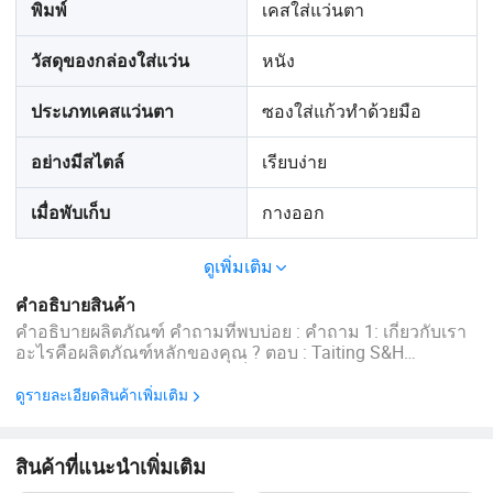
เคสใส่แว่นตา
พิมพ์
หนัง
วัสดุของกล่องใส่แว่น
ซองใส่แก้วทำด้วยมือ
ประเภทเคสแว่นตา
เรียบง่าย
อย่างมีสไตล์
กางออก
เมื่อพับเก็บ
ดูเพิ่มเติม
คำอธิบายสินค้า
คำอธิบายผลิตภัณฑ์ คำถามที่พบบ่อย : คำถาม 1: เกี่ยวกับเรา
อะไรคือผลิตภัณฑ์หลักของคุณ ? ตอบ : Taiting S&H
International Trade Co., Ltd. เป็นซัพพลายเออร์ด้านสาย
แว่นตาโซ่ผ้าไมโครไฟเบอร์น้ำยาทำความสะอาดเลนส์กล่อง
ดูรายละเอียดสินค้าเพิ่มเติม
ใส่แว่นตา ...
สินค้าที่แนะนำเพิ่มเติม