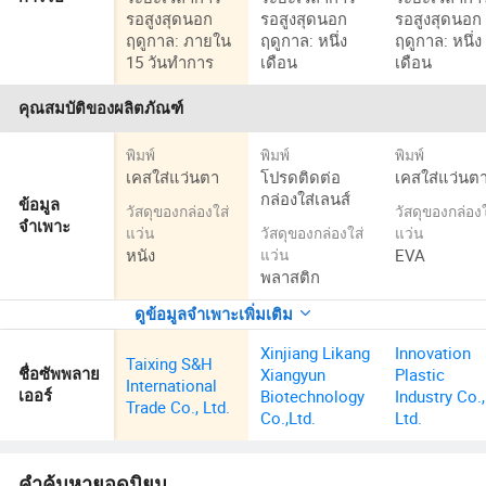
รอสูงสุดนอก
รอสูงสุดนอก
รอสูงสุดนอก
ฤดูกาล: ภายใน
ฤดูกาล: หนึ่ง
ฤดูกาล: หนึ่ง
15 วันทำการ
เดือน
เดือน
คุณสมบัติของผลิตภัณฑ์
พิมพ์
พิมพ์
พิมพ์
เคสใส่แว่นตา
โปรดติดต่อ
เคสใส่แว่นต
กล่องใส่เลนส์
ข้อมูล
วัสดุของกล่องใส่
วัสดุของกล่องใ
จำเพาะ
แว่น
วัสดุของกล่องใส่
แว่น
หนัง
EVA
แว่น
พลาสติก
ดูข้อมูลจำเพาะเพิ่มเติม
Xinjiang Likang
Innovation
Taixing S&H
Xiangyun
Plastic
ชื่อซัพพลาย
International
Biotechnology
Industry Co.,
เออร์
Trade Co., Ltd.
Co.,Ltd.
Ltd.
คำค้นหายอดนิยม