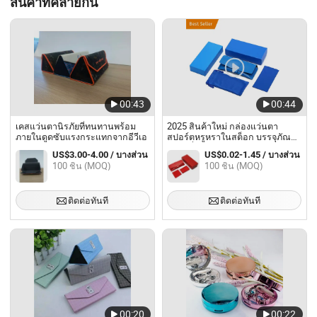
สินค้าที่คล้ายกัน
00:43
00:44
เคสแว่นตานิรภัยที่ทนทานพร้อม
2025 สินค้าใหม่ กล่องแว่นตา
ภายในดูดซับแรงกระแทกจากอีวีเอ
สปอร์ตหรูหราในสต็อก บรรจุภัณฑ์
โลโก้ที่กำหนดเอง ของขวัญแว่น
US$3.00-4.00 / บางส่วน
US$0.02-1.45 / บางส่วน
กันแดด แว่นตา ผู้ผลิตกล่องบรรจุ
100 ชิ้น (MOQ)
100 ชิ้น (MOQ)
แว่นตาสำหรับผ้าเช็ดทำความ
สะอาด
ติดต่อทันที
ติดต่อทันที
00:20
00:22