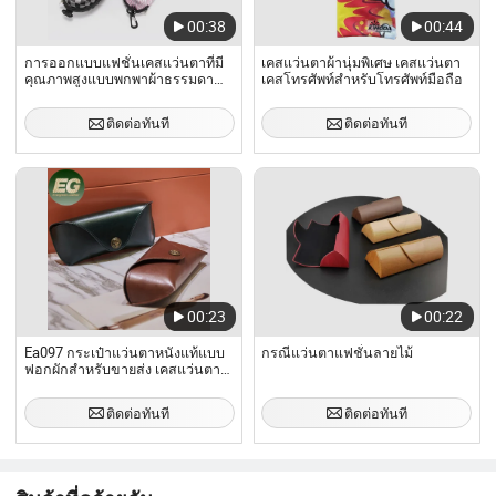
00:38
00:44
การออกแบบแฟชั่นเคสแว่นตาที่มี
เคสแว่นตาผ้านุ่มพิเศษ เคสแว่นตา
คุณภาพสูงแบบพกพาผ้าธรรมดา
เคสโทรศัพท์สำหรับโทรศัพท์มือถือ
EVA ซิปเคสแว่นตาเคสแว่นอ่าน
หนังสือ
ติดต่อทันที
ติดต่อทันที
00:23
00:22
Ea097 กระเป๋าแว่นตาหนังแท้แบบ
กรณีแว่นตาแฟชั่นลายไม้
ฟอกผักสำหรับขายส่ง เคสแว่นตา
และแว่นกันแดดแบบกำหนดเอง
เคสแว่นตาหรูหราและไม่ซ้ำใคร
ติดต่อทันที
ติดต่อทันที
สำหรับการเดินทาง โลโก้ แว่นตา
กันแดด