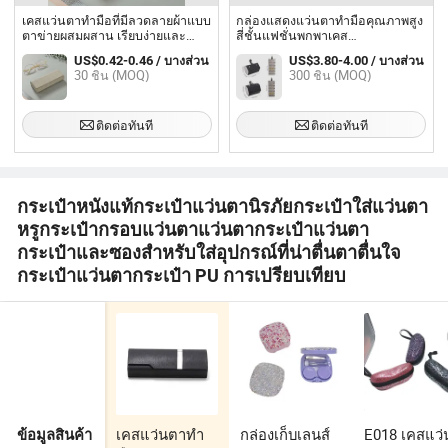
เคสแว่นตาทำมือที่มีลวดลายผ้าแบบ
กล่องแสดงแว่นตาทำมือคุณภาพสูง
ตาข่ายผสมผสาน เรียบง่ายและ
สี่ชั้นแฟชั่นพกพาเคส
หรูหรา มีคุณค่าทางสุนทรียศาสตร์
แว่นตาPUพร้อมปิดด้วยปุ่ม
US$0.42-0.46 / บางส่วน
US$3.80-4.00 / บางส่วน
สูง และทำจากหนังที่ทนต่อแรงกด
30 ชิ้น (MOQ)
300 ชิ้น (MOQ)
ติดต่อทันที
ติดต่อทันที
กระเป๋าหนังแท้กระเป๋าแว่นตานิรภัยกระเป๋าใส่แว่นตา
หรูกระเป๋ากรอบแว่นตาแว่นตากระเป๋าแว่นตา
กระเป๋าและซองสำหรับใส่อุปกรณ์ที่น่าตื่นตาตื่นใจ
กระเป๋าแว่นตากระเป๋า PU การเปรียบเทียบ
เคสแว่นตาทำ
กล่องเก็บเลนส์
E018 เคสแว่
ข้อมูลสินค้า