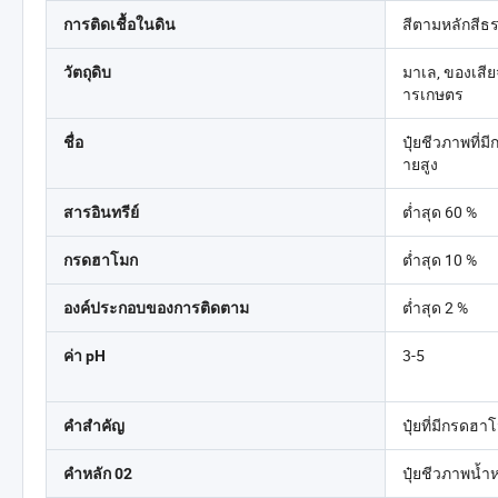
สีตามหลักสีธ
การติดเชื้อในดิน
มาเล, ของเสี
วัตถุดิบ
ารเกษตร
ปุ๋ยชีวภาพที่
ชื่อ
ายสูง
ต่ำสุด 60 %
สารอินทรีย์
ต่ำสุด 10 %
กรดฮาโมก
ต่ำสุด 2 %
องค์ประกอบของการติดตาม
3-5
ค่า pH
ปุ๋ยที่มีกรดฮา
คำสำคัญ
ปุ๋ยชีวภาพน้ำ
คำหลัก 02