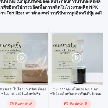
ิษัทไทยในกลุ่มบริษัทผลิตผลประกอบการบริษัทผลิตผล
ากพืชอินทรีย์การผลิตเพื่อการผลิตในโรงงานผลิต NPK
าว Fertilizer จากต้นมะพร้าวบริษัทกรนูลอินทรีย์ปุ๋ยเคมี
หารเสริมไมโครนิวเทรียนขั้นสูง
ปุ๋ยแร่ธาตุอะมิโนแอซิดเชลเลต
พร้อมกรดอะมิโนสำหรับพืช
พรีเมียมสำหรับการเจริญเติบโตของ
พืช
ติดต่อทันที
ติดต่อทันที