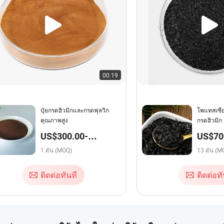
00:19
ปุ๋ยกรดฮิวมิกและกรดฟุลวิก
โพแทสเซีย
คุณภาพสูง
กรดฮิวมิก 
US$300.00-
US$700
3,000.00 / ตัน
1 ตัน (MOQ)
13 ตัน (M
ติดต่อทันที
ติดต่อทั