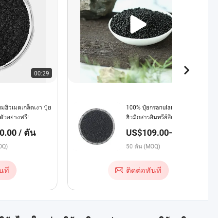
00:29
00:10
มฮิวเมตเกล็ดเงา ปุ๋ย
100% ปุ๋ยกรanular NPK กรด
ตัวอย่างฟรี!
ฮิวมิกสารอินทรีย์สีดำที่ละลาย
น้ำได้
.00 / ตัน
US$109.00-199.00 /
ตัน
OQ)
50 ตัน (MOQ)
นที
ติดต่อทันที