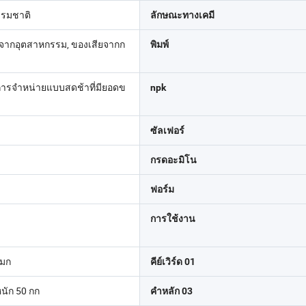
รรมชาติ
ลักษณะทางเคมี
ยจากอุตสาหกรรม, ของเสียจากก
พิมพ์
มีการจำหน่ายแบบสดช้าที่มียอดข
npk
ซัลเฟอร์
กรดอะมิโน
ฟอร์ม
การใช้งาน
โมก
คีย์เวิร์ด 01
หนัก 50 กก
คำหลัก 03