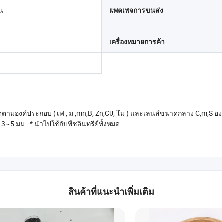
น
แพคเพจการขนส่ง
เครื่องหมายการค้า
ดตามองค์ประกอบ ( เฟ , ม ,mn,B, Zn,CU, โม ) และเลนส์ขนาดกลาง C,m,S อ
รวดเร็วและยั่งยืนในช่วงหลายสัปดาห์ที่ผ่านมา * ผลิตภัณฑ์ Granular 3~5 มม . * นำไปใช้กับพืชอินทรีย์ทั้งหมด ...
สินค้าที่แนะนำเพิ่มเติม