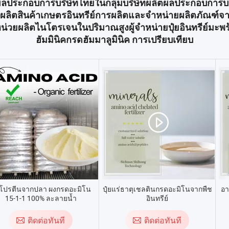
ตผลประกอบการบริษัทไทยในกลุ่มบริษัทผลิตผลประกอบการบร
รผลิตสินค้าเกษตรอินทรีย์การผลิตและจำหน่ายผลิตภัณฑ์จ
็นหน่วยผลิตไนโตรเจนในปริมาณสูงผู้จำหน่ายปุ๋ยอินทรีย์มะพร้
ฮัมมินิคกรดฮัมมาลูมินิค การเปรียบเทียบ
๋ยโปรตีนจากปลา ผงกรดอะมิโน
ปุ๋ยแร่ธาตุเชลตินกรดอะมิโนจากพืช
อา
15-1-1 100% ละลายน้ำ
อินทรีย์
ติดต่อทันที
ติดต่อทันที