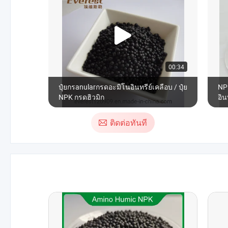
00:34
ปุ๋ยกรanularกรดอะมิโนอินทรีย์เคลือบ / ปุ๋ย
NPK
NPK กรดฮิวมิก
อิน
การ
ติดต่อทันที