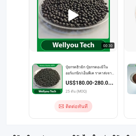
00:30
ปุ๋ยกรดฮิวมิก ปุ๋ยกรดอะมิโน
ออร์แกนิก/เอ็นพีเค ราคาส่งจาก
โรงงาน
US$180.00-280.00 /
ตัน
25 ตัน (MOQ)
ติดต่อทันที